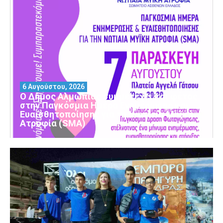
6 Αυγούστου, 2026
Ο Δήμος Αλμωπίας συμμετέχει και φέτος
στην Παγκόσμια Ημέρα Ενημέρωσης και
Ευαισθητοποίησης για τη Νωτιαία Μυϊκή
Ατροφία (SMA)