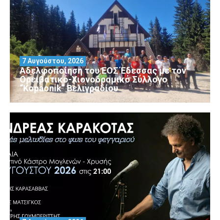
7 Αυγούστου, 2026
Αδελφοποίηση του ΕΟΣ Έδεσσας με τον
Ορειβατικό-Χιονοδρομικό Σύλλογο
“Kopaonik” Βελιγραδίου