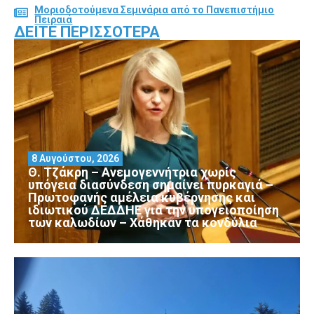
Μοριοδοτούμενα Σεμινάρια από το Πανεπιστήμιο
Πειραιά
ΔΕΊΤΕ ΠΕΡΙΣΣΌΤΕΡΑ
8 Αυγούστου, 2026
Θ. Τζάκρη – Ανεμογεννήτρια χωρίς
υπόγεια διασύνδεση σημαίνει πυρκαγιά –
Πρωτοφανής αμέλεια κυβέρνησης και
ιδιωτικού ΔΕΔΔΗΕ για την υπογειοποίηση
των καλωδίων – Χάθηκαν τα κονδύλια