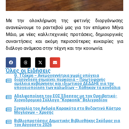
Με την ολοκλήρωση της φετινής διοργάνωσης
ανανεώνουμε το ραντεβού μας για τον επόμενο Μήνα
Μάιο, με νέες καλλιτεχνικές προτάσεις, δημιουργικές
συναντήσεις και ακόμη περισσότερες ευκαιρίες για
διάλογο ανάμεσα στην τέχνη και την κοινωνία.
Όλες οι Ειδήσεις
Θ. Τζάκρη – Ανεμογεννήτρια χωρίς υπόγεια
διασύνδεση σημαίνει πυρκαγιά – Πρωτοφανής
αμέλεια κυβέρνησης και ιδιωτικού ΔΕΔΔΗΕ για την
υπογειοποίηση των καλωδίων – Χάθηκαν τα κονδύλια
Αδελφοποίηση του ΕΟΣ Έδεσσας με τον Ορειβατικό-
Χιονοδρομικό Σύλλογο “Kopaonik” Βελιγραδίου
Συναυλία του Ανδρέα Καρακότα στο Βυζαντινό Κάστρο
Μογλενών – Χρυσής
Βιβλιοπροτάσεις Δημοτικής Βιβλιοθήκης Σκύδρας για
τον Αύγούστο 2026