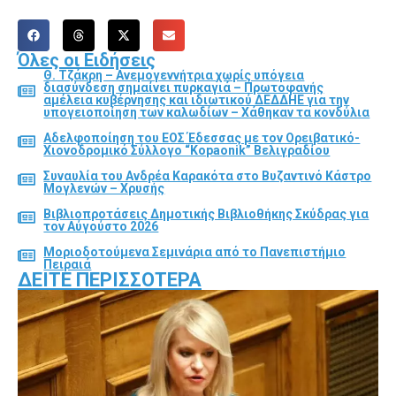
Όλες οι Ειδήσεις
Θ. Τζάκρη – Ανεμογεννήτρια χωρίς υπόγεια
διασύνδεση σημαίνει πυρκαγιά – Πρωτοφανής
αμέλεια κυβέρνησης και ιδιωτικού ΔΕΔΔΗΕ για την
υπογειοποίηση των καλωδίων – Χάθηκαν τα κονδύλια
Αδελφοποίηση του ΕΟΣ Έδεσσας με τον Ορειβατικό-
Χιονοδρομικό Σύλλογο “Kopaonik” Βελιγραδίου
Συναυλία του Ανδρέα Καρακότα στο Βυζαντινό Κάστρο
Μογλενών – Χρυσής
Βιβλιοπροτάσεις Δημοτικής Βιβλιοθήκης Σκύδρας για
τον Αύγούστο 2026
Μοριοδοτούμενα Σεμινάρια από το Πανεπιστήμιο
Πειραιά
ΔΕΊΤΕ ΠΕΡΙΣΣΌΤΕΡΑ