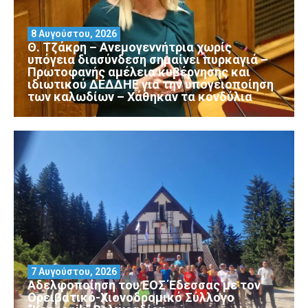
8 Αυγούστου, 2026
Θ. Τζάκρη – Ανεμογεννήτρια χωρίς
υπόγεια διασύνδεση σημαίνει πυρκαγιά –
Πρωτοφανής αμέλεια κυβέρνησης και
ιδιωτικού ΔΕΔΔΗΕ για την υπογειοποίηση
των καλωδίων – Χάθηκαν τα κονδύλια
7 Αυγούστου, 2026
Αδελφοποίηση του ΕΟΣ Έδεσσας με τον
Ορειβατικό-Χιονοδρομικό Σύλλογο