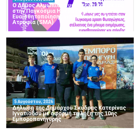
Ο Δήμος Αλμωπίας συμμετέχει και φέτος
στην Παγκόσμια Ημέρα Ενημέρωσης και
Ευαισθητοποίησης για τη Νωτιαία Μυϊκή
Ατροφία (SMA)
5 Αυγούστου, 2026
Δήλωση της Δημάρχου Σκύδρας Κατερίνας
Ιγνατιάδου με αφορμή τη λήξη της 10ης
Εμποροπανήγυρης