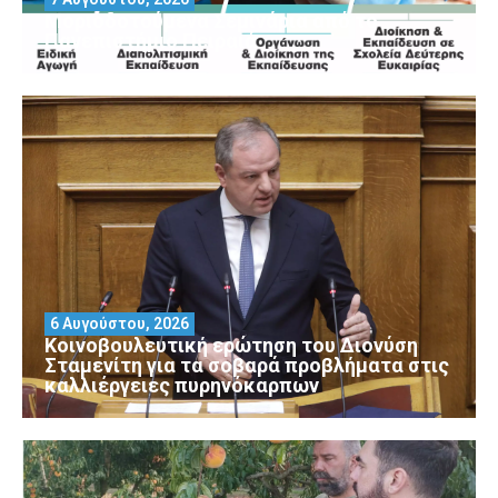
Μοριοδοτούμενα Σεμινάρια από το
Πανεπιστήμιο Πειραιά
6 Αυγούστου, 2026
Κοινοβουλευτική ερώτηση του Διονύση
Σταμενίτη για τα σοβαρά προβλήματα στις
καλλιέργειες πυρηνόκαρπων