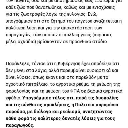
τον παγετό, όσο και με αποζημιώσεις έως 250 ευρώ για
κάθε ζώο που θανατώθηκε, καθώς και με ενισχύσεις
για τις ζωοτροφές λόγω της ευλογιάς. Ενώ,
υπογράμμισε ότι στο ζήτημα του παγετού αναζητείται η
καλύτερη λύση και για την αποκατάσταση των
παραγωγών, των οποίων οι καλλιέργειες (κεράσια,
μήλα, αχλάδια) βρίσκονταν σε προανθικό στάδιο.
Παράλληλα, τόνισε ότι η Κυβέρνηση έχει αποδείξει ότι
δεν μένει στα λόγια, αλλά παρεμβαίνει ουσιαστικά και
δίνει λύσεις, όπως έκανε και στο παρελθόν με το
αγροτικό πετρέλαιο, το αγροτικό ρεύμα, τη μείωση της
φορολογίας και τη μείωση του ΦΠΑ σε βασικά αγροτικά
εφόδια.
Υπογράμμισε τέλος ότι, παρά τις δυσκολίες
και τις σύνθετες προκλήσεις, η Πολιτεία παραμένει
παρούσα, με διάλογο και ρεαλισμό, αναζητώντας
κάθε φορά τις καλύτερες δυνατές λύσεις για τους
παραγωγούς.