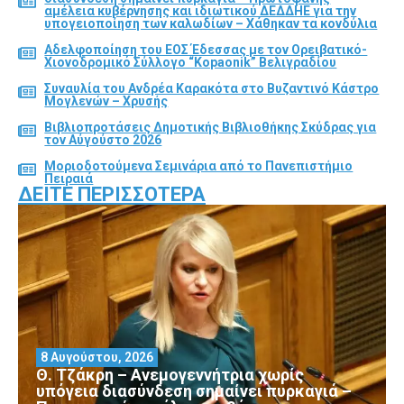
αμέλεια κυβέρνησης και ιδιωτικού ΔΕΔΔΗΕ για την
υπογειοποίηση των καλωδίων – Χάθηκαν τα κονδύλια
Αδελφοποίηση του ΕΟΣ Έδεσσας με τον Ορειβατικό-
Χιονοδρομικό Σύλλογο “Kopaonik” Βελιγραδίου
Συναυλία του Ανδρέα Καρακότα στο Βυζαντινό Κάστρο
Μογλενών – Χρυσής
Βιβλιοπροτάσεις Δημοτικής Βιβλιοθήκης Σκύδρας για
τον Αύγούστο 2026
Μοριοδοτούμενα Σεμινάρια από το Πανεπιστήμιο
Πειραιά
ΔΕΊΤΕ ΠΕΡΙΣΣΌΤΕΡΑ
8 Αυγούστου, 2026
Θ. Τζάκρη – Ανεμογεννήτρια χωρίς
υπόγεια διασύνδεση σημαίνει πυρκαγιά –