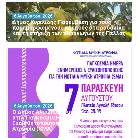
6 Αυγούστου, 2026
Δήμος Κυριλίδης:Παρέμβαση για τους
παραμορφωμένους καρπούς στα ροδάκινα
και τη στήριξη των παραγωγών της Πέλλας
6 Αυγούστου, 2026
Ο Δήμος Αλμωπίας συμμετέχει και φέτος
στην Παγκόσμια Ημέρα Ενημέρωσης και
Ευαισθητοποίησης για τη Νωτιαία Μυϊκή
Ατροφία (SMA)