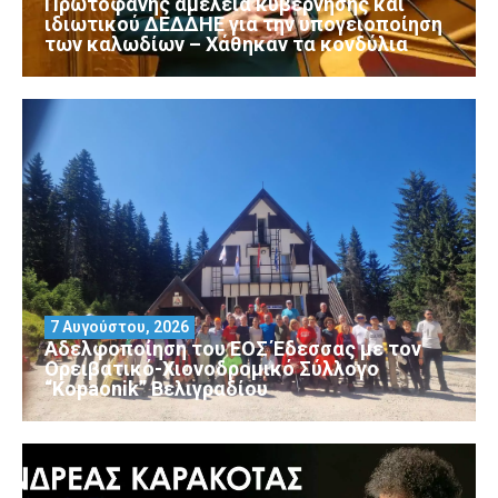
Πρωτοφανής αμέλεια κυβέρνησης και
ιδιωτικού ΔΕΔΔΗΕ για την υπογειοποίηση
των καλωδίων – Χάθηκαν τα κονδύλια
7 Αυγούστου, 2026
Αδελφοποίηση του ΕΟΣ Έδεσσας με τον
Ορειβατικό-Χιονοδρομικό Σύλλογο
“Kopaonik” Βελιγραδίου