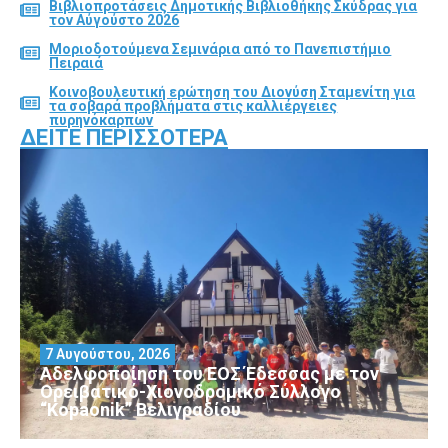
Βιβλιοπροτάσεις Δημοτικής Βιβλιοθήκης Σκύδρας για
τον Αύγούστο 2026
Μοριοδοτούμενα Σεμινάρια από το Πανεπιστήμιο
Πειραιά
Κοινοβουλευτική ερώτηση του Διονύση Σταμενίτη για
τα σοβαρά προβλήματα στις καλλιέργειες
πυρηνόκαρπων
ΔΕΊΤΕ ΠΕΡΙΣΣΌΤΕΡΑ
7 Αυγούστου, 2026
Αδελφοποίηση του ΕΟΣ Έδεσσας με τον
Ορειβατικό-Χιονοδρομικό Σύλλογο
“Kopaonik” Βελιγραδίου