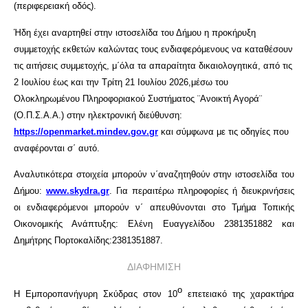
(περιφερειακή οδός).
Ήδη έχει αναρτηθεί στην ιστοσελίδα του Δήμου η προκήρυξη
συμμετοχής εκθετών καλώντας τους ενδιαφερόμενους να καταθέσουν
τις αιτήσεις συμμετοχής, μ΄όλα τα απαραίτητα δικαιολογητικά, από τις
2 Ιουλίου έως και την Τρίτη 21 Ιουλίου 2026,
μέσω του
Ολοκληρωμένου Πληροφοριακού Συστήματος ¨Ανοικτή Αγορά¨
(Ο.Π.Σ.Α.Α.) στην ηλεκτρονική διεύθυνση:
https
://
openmarket
.
mindev
.
gov
.
gr
και σύμφωνα με τις οδηγίες που
αναφέρονται σ΄ αυτό.
Αναλυτικότερα στοιχεία μπορούν ν΄αναζητηθούν στην ιστοσελίδα του
Δήμου:
www
.
skydra
.
gr
. Για περαιτέρω πληροφορίες ή διευκρινήσεις
οι ενδιαφερόμενοι μπορούν ν΄
απευθύνονται στο Τμήμα Τοπικής
Οικονομικής Ανάπτυξης: Ελένη Ευαγγελίδου 2381351882 και
Δημήτρης Πορτοκαλίδης:2381351887.
ΔΙΑΦΗΜΙΣΗ
ο
Η Εμποροπανήγυρη Σκύδρας στον 10
επετειακό της χαρακτήρα