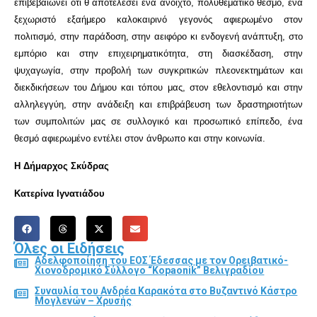
επιβεβαιώνει οτι θ΄αποτελέσει ένα ανοιχτό, πολυθεματικό θεσμό, ένα
ξεχωριστό εξαήμερο καλοκαιρινό γεγονός αφιερωμένο στον
πολιτισμό, στην παράδοση, στην αειφόρο κι ενδογενή ανάπτυξη, στο
εμπόριο και στην επιχειρηματικότητα, στη διασκέδαση, στην
ψυχαγωγία, στην προβολή των συγκριτικών πλεονεκτημάτων και
διεκδικήσεων του Δήμου και τόπου μας, στον εθελοντισμό και στην
αλληλεγγύη, στην ανάδειξη και επιβράβευση των δραστηριοτήτων
των συμπολιτών μας σε συλλογικό και προσωπικό επίπεδο, ένα
θεσμό αφιερωμένο εντέλει στον άνθρωπο και στην κοινωνία.
Η Δήμαρχος Σκύδρας
Κατερίνα Ιγνατιάδου
Όλες οι Ειδήσεις
Αδελφοποίηση του ΕΟΣ Έδεσσας με τον Ορειβατικό-
Χιονοδρομικό Σύλλογο “Kopaonik” Βελιγραδίου
Συναυλία του Ανδρέα Καρακότα στο Βυζαντινό Κάστρο
Μογλενών – Χρυσής