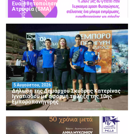
Ευαισθητοποίησης για τη Νωτιαία Μυϊκή
Ατροφία (SMA)
5 Αυγούστου, 2026
Δήλωση της Δημάρχου Σκύδρας Κατερίνας
Ιγνατιάδου με αφορμή τη λήξη της 10ης
Εμποροπανήγυρης