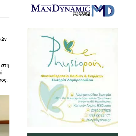
φών
 στη
ό
σος,