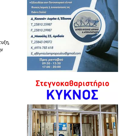
υξη,
ην