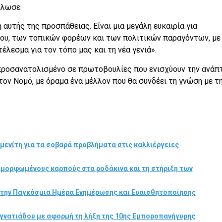
ήλωσε:
ή αυτής της προσπάθειας. Είναι μια μεγάλη ευκαιρία για
ίου, των τοπικών φορέων και των πολιτικών παραγόντων, με
λεσμα για τον τόπο μας και τη νέα γενιά».
προσανατολισμένο σε πρωτοβουλίες που ενισχύουν την ανάπτ
τον Νομό, με όραμα ένα μέλλον που θα συνδέει τη γνώση με τ
μενίτη για τα σοβαρά προβλήματα στις καλλιέργειες
αμορφωμένους καρπούς στα ροδάκινα και τη στήριξη των
στην Παγκόσμια Ημέρα Ενημέρωσης και Ευαισθητοποίησης
γνατιάδου με αφορμή τη λήξη της 10ης Εμποροπανήγυρης