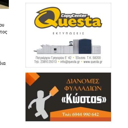
ου
ατος
δια