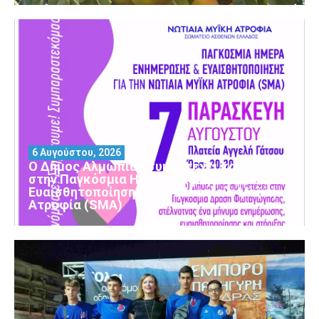
6 Αυγούστου, 2026
Ο Δήμος Αλμωπίας συμμετέχει και φέτος
στην Παγκόσμια Ημέρα Ενημέρωσης και
Ευαισθητοποίησης για τη Νωτιαία Μυϊκή
Ατροφία (SMA)