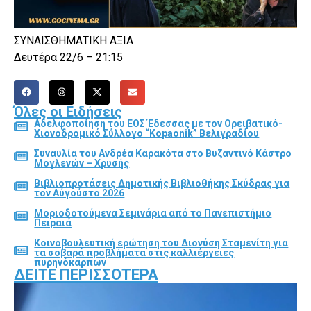
ΣΥΝΑΙΣΘΗΜΑΤΙΚΗ ΑΞΙΑ
Δευτέρα 22/6 – 21:15
Όλες οι Ειδήσεις
Αδελφοποίηση του ΕΟΣ Έδεσσας με τον Ορειβατικό-
Χιονοδρομικό Σύλλογο “Kopaonik” Βελιγραδίου
Συναυλία του Ανδρέα Καρακότα στο Βυζαντινό Κάστρο
Μογλενών – Χρυσής
Βιβλιοπροτάσεις Δημοτικής Βιβλιοθήκης Σκύδρας για
τον Αύγούστο 2026
Μοριοδοτούμενα Σεμινάρια από το Πανεπιστήμιο
Πειραιά
Κοινοβουλευτική ερώτηση του Διονύση Σταμενίτη για
τα σοβαρά προβλήματα στις καλλιέργειες
πυρηνόκαρπων
ΔΕΊΤΕ ΠΕΡΙΣΣΌΤΕΡΑ