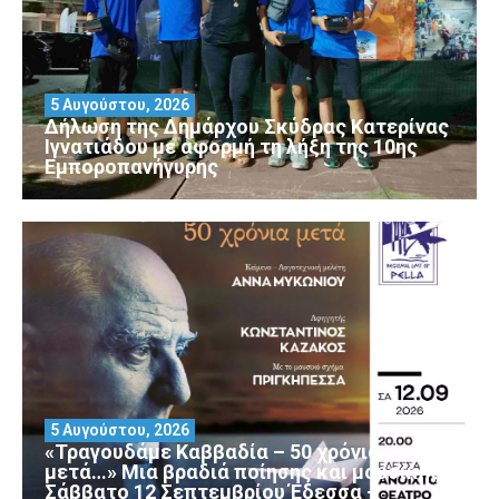
5 Αυγούστου, 2026
Δήλωση της Δημάρχου Σκύδρας Κατερίνας
Ιγνατιάδου με αφορμή τη λήξη της 10ης
Εμποροπανήγυρης
5 Αυγούστου, 2026
«Τραγουδάμε Καββαδία – 50 χρόνια
μετά…» Μια βραδιά ποίησης και μουσικής
Σάββατο 12 Σεπτεμβρίου Έδεσσα –