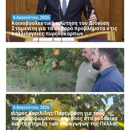
6 Αυγούστου, 2026
Κοινοβουλευτική ερώτηση του Διονύση
Σταμενίτη για τα σοβαρά προβλήματα στις
καλλιέργειες πυρηνόκαρπων
6 Αυγούστου, 2026
Δήμος Κυριλίδης:Παρέμβαση για τους
παραμορφωμένους καρπούς στα ροδάκινα
και τη στήριξη των παραγωγών της Πέλλας