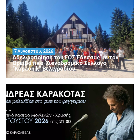
7 Αυγούστου, 2026
Αδελφοποίηση του ΕΟΣ Έδεσσας με τον
Ορειβατικό-Χιονοδρομικό Σύλλογο
“Kopaonik” Βελιγραδίου