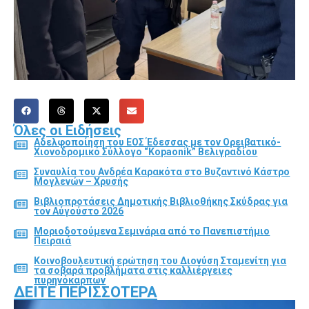
Όλες οι Ειδήσεις
Αδελφοποίηση του ΕΟΣ Έδεσσας με τον Ορειβατικό-
Χιονοδρομικό Σύλλογο “Kopaonik” Βελιγραδίου
Συναυλία του Ανδρέα Καρακότα στο Βυζαντινό Κάστρο
Μογλενών – Χρυσής
Βιβλιοπροτάσεις Δημοτικής Βιβλιοθήκης Σκύδρας για
τον Αύγούστο 2026
Μοριοδοτούμενα Σεμινάρια από το Πανεπιστήμιο
Πειραιά
Κοινοβουλευτική ερώτηση του Διονύση Σταμενίτη για
τα σοβαρά προβλήματα στις καλλιέργειες
πυρηνόκαρπων
ΔΕΊΤΕ ΠΕΡΙΣΣΌΤΕΡΑ