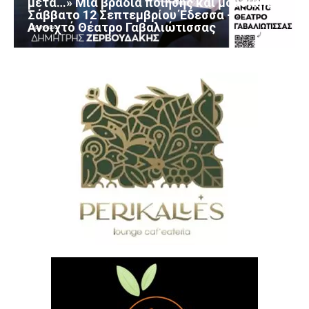
μετά…» Μια βραδιά ποίησης και μουσικής
Σάββατο 12 Σεπτεμβρίου Έδεσσα –
Ανοιχτό Θέατρο Γαβαλιώτισσας