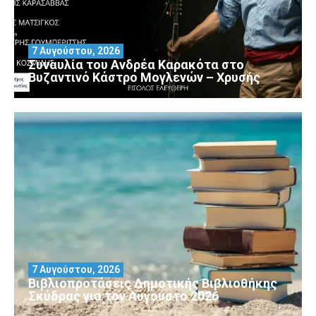
7 Αυγούστου, 2026
Συναυλία του Ανδρέα Καρακότα στο
Βυζαντινό Κάστρο Μογλενών – Χρυσής
7 Αυγούστου, 2026
Βιβλιοπροτάσεις Δημοτικής Βιβλιοθήκης
Σκύδρας για τον Αύγούστο 2026