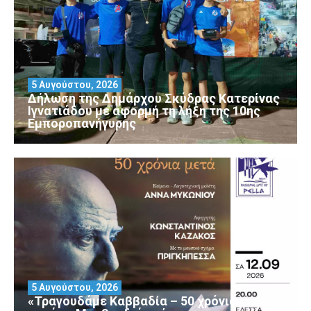
5 Αυγούστου, 2026
Δήλωση της Δημάρχου Σκύδρας Κατερίνας
Ιγνατιάδου με αφορμή τη λήξη της 10ης
Εμποροπανήγυρης
5 Αυγούστου, 2026
«Τραγουδάμε Καββαδία – 50 χρόνια