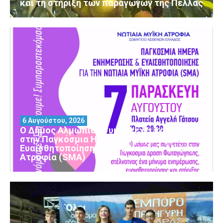
και τη στήριξη των παραγωγών της Πέλλας
6 Αυγούστου, 2026
Ο Δήμος Αλμωπίας συμμετέχει και φέτος
στην Παγκόσμια Ημέρα Ενημέρωσης και
Ευαισθητοποίησης για τη Νωτιαία Μυϊκή
Ατροφία (SMA)