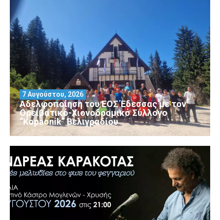
7 Αυγούστου, 2026
Αδελφοποίηση του ΕΟΣ Έδεσσας με τον
Ορειβατικό-Χιονοδρομικό Σύλλογο
“Kopaonik” Βελιγραδίου