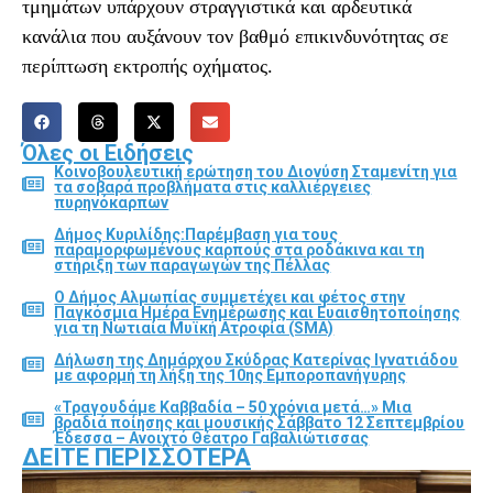
τμημάτων υπάρχουν στραγγιστικά και αρδευτικά
κανάλια που αυξάνουν τον βαθμό επικινδυνότητας σε
περίπτωση εκτροπής οχήματος.
Όλες οι Ειδήσεις
Κοινοβουλευτική ερώτηση του Διονύση Σταμενίτη για
τα σοβαρά προβλήματα στις καλλιέργειες
πυρηνόκαρπων
Δήμος Κυριλίδης:Παρέμβαση για τους
παραμορφωμένους καρπούς στα ροδάκινα και τη
στήριξη των παραγωγών της Πέλλας
Ο Δήμος Αλμωπίας συμμετέχει και φέτος στην
Παγκόσμια Ημέρα Ενημέρωσης και Ευαισθητοποίησης
για τη Νωτιαία Μυϊκή Ατροφία (SMA)
Δήλωση της Δημάρχου Σκύδρας Κατερίνας Ιγνατιάδου
με αφορμή τη λήξη της 10ης Εμποροπανήγυρης
«Τραγουδάμε Καββαδία – 50 χρόνια μετά…» Μια
βραδιά ποίησης και μουσικής Σάββατο 12 Σεπτεμβρίου
Έδεσσα – Ανοιχτό Θέατρο Γαβαλιώτισσας
ΔΕΊΤΕ ΠΕΡΙΣΣΌΤΕΡΑ