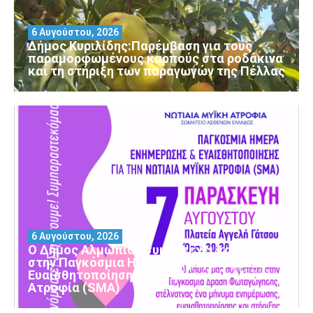
6 Αυγούστου, 2026
Δήμος Κυριλίδης:Παρέμβαση για τους
παραμορφωμένους καρπούς στα ροδάκινα
και τη στήριξη των παραγωγών της Πέλλας
6 Αυγούστου, 2026
Ο Δήμος Αλμωπίας συμμετέχει και φέτος
στην Παγκόσμια Ημέρα Ενημέρωσης και
Ευαισθητοποίησης για τη Νωτιαία Μυϊκή
Ατροφία (SMA)