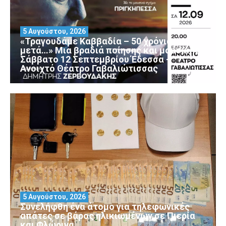
5 Αυγούστου, 2026
«Τραγουδάμε Καββαδία – 50 χρόνια
μετά…» Μια βραδιά ποίησης και μουσικής
Σάββατο 12 Σεπτεμβρίου Έδεσσα –
Ανοιχτό Θέατρο Γαβαλιώτισσας
5 Αυγούστου, 2026
Συνελήφθη ένα άτομο για τηλεφωνικές
απάτες σε βάρος ηλικιωμένων σε Πιερία
και Φλώρινα