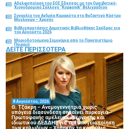
Αδελφοποίηση του ΕΟΣ Έδεσσας με τον Ορειβατικό-
Χιονοδρομικό Σύλλογο “Kopaonik” Βελιγραδίου
Συναυλία του Ανδρέα Καρακότα στο Βυζαντινό Κάστρο
Μογλενών – Χρυσής
Βιβλιοπροτάσεις Δημοτικής Βιβλιοθήκης Σκύδρας για
τον Αύγούστο 2026
Μοριοδοτούμενα Σεμινάρια από το Πανεπιστήμιο
Πειραιά
ΔΕΊΤΕ ΠΕΡΙΣΣΌΤΕΡΑ
8 Αυγούστου, 2026
Θ. Τζάκρη – Ανεμογεννήτρια χωρίς
υπόγεια διασύνδεση σημαίνει πυρκαγιά –
Πρωτοφανής αμέλεια κυβέρνησης και
ιδιωτικού ΔΕΔΔΗΕ για την υπογειοποίηση
των καλωδίων – Χάθηκαν τα κονδύλια