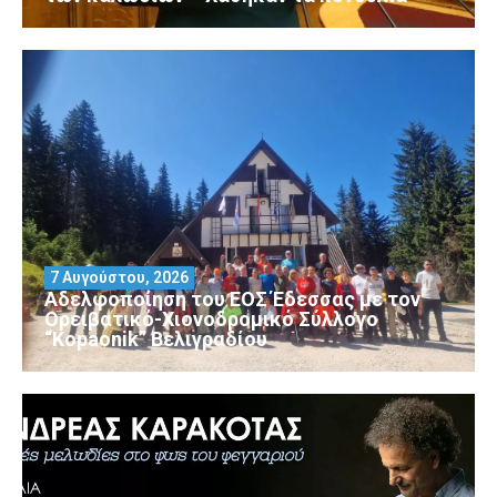
7 Αυγούστου, 2026
Αδελφοποίηση του ΕΟΣ Έδεσσας με τον
Ορειβατικό-Χιονοδρομικό Σύλλογο
“Kopaonik” Βελιγραδίου