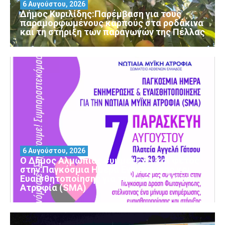
6 Αυγούστου, 2026
Δήμος Κυριλίδης:Παρέμβαση για τους
παραμορφωμένους καρπούς στα ροδάκινα
και τη στήριξη των παραγωγών της Πέλλας
6 Αυγούστου, 2026
Ο Δήμος Αλμωπίας συμμετέχει και φέτος
στην Παγκόσμια Ημέρα Ενημέρωσης και
Ευαισθητοποίησης για τη Νωτιαία Μυϊκή
Ατροφία (SMA)