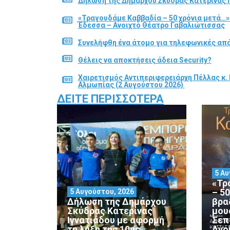
Δήλωση της Δημάρχου Σκύδρας Κατερίνας Ι
«Τραγουδάμε Καββαδία – 50 χρόνια μετά…»
Έδεσσα – Ανοιχτό Θέατρο Γαβαλιώτισσας
Συνελήφθη ένα άτομο για τηλεφωνικές απά
Θέλεις να αποκτήσεις άδεια Security?
Χαιρετισμός Αντιπεριφερειάρχη Πέλλας κ. 
Αλμωπίας (2 Αυγούστου 2026)
ΔΕΊΤΕ ΠΕΡΙΣΣΌΤΕΡΑ
5 Αυ
«Τρ
– 5
5 Αυγούστου, 2026
Δήλωση της Δημάρχου
βρα
Σκύδρας Κατερίνας
μου
Ιγνατιάδου με αφορμή
Σεπ
τη λήξη της 10ης
Ανο