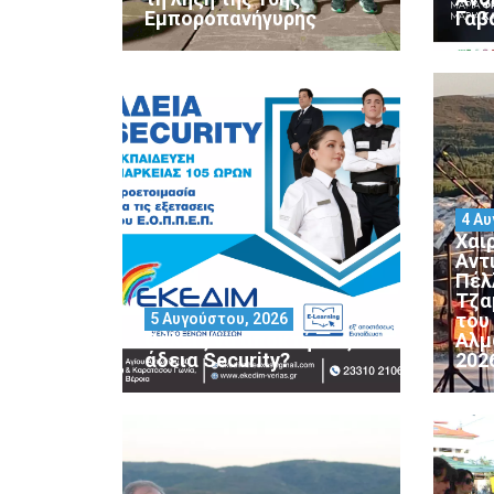
Εμποροπανήγυρης
Γαβ
4 Αυ
Χαι
Αντ
Πέλ
Τζα
του
5 Αυγούστου, 2026
Θέλεις να αποκτήσεις
Αλμ
άδεια Security?
202