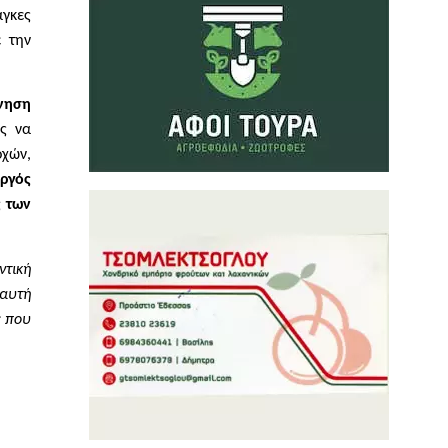
άγκες
ε την
νηση
ές να
οχών,
ργός
ς των
ντική
 αυτή
ς που