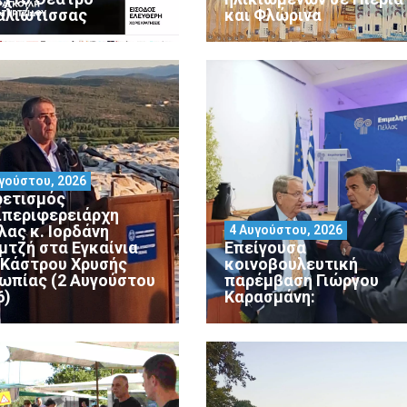
αλιώτισσας
και Φλώρινα
γούστου, 2026
ρετισμός
ιπεριφερειάρχη
λας κ. Ιορδάνη
4 Αυγούστου, 2026
μτζή στα Εγκαίνια
Επείγουσα
 Κάστρου Χρυσής
κοινοβουλευτική
ωπίας (2 Αυγούστου
παρέμβαση Γιώργου
6)
Καρασμάνη: