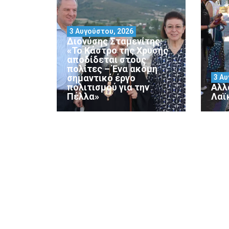
3 Αυγούστου, 2026
Διονύσης Σταμενίτης:
«Το Κάστρο της Χρυσής
αποδίδεται στους
πολίτες – Ένα ακόμη
σημαντικό έργο
3 Αυ
πολιτισμού για την
Αλλ
Πέλλα»
Λαϊ