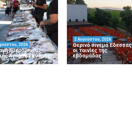
2 Αυγούστου, 2026
Θερινό σινεμά Έδεσσας 
γούστου, 2026
αγή ημερομηνίας
οι ταινίες της
κής Αγοράς Σκύδρας
εβδομάδας