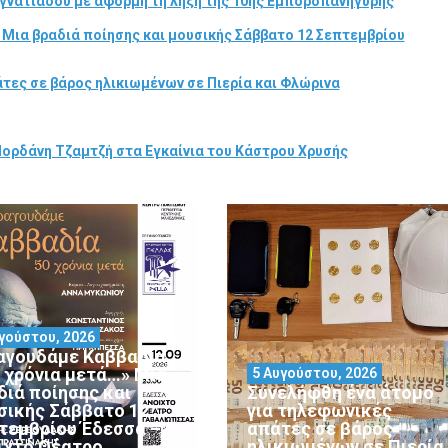
γνατιάδου με αφορμή τη λήξη της 10ης Εμποροπανήγυρης
 Μια βραδιά ποίησης και μουσικής Σάββατο 12 Σεπτεμβρίου
τες σε βάρος ηλικιωμένων σε Πιερία και Φλώρινα
Ιορδάνη Τζαμτζή στα Εγκαίνια του Κάστρου Χρυσής
γούστου, 2026
αγουδάμε Καββαδία
0 χρόνια μετά…» Μια
5 Αυγούστου, 2026
διά ποίησης και
Συνελήφθη ένα άτομο
σικής Σάββατο 12
για τηλεφωνικές
τεμβρίου Έδεσσα –
απάτες σε βάρος
ιχτό Θέατρο
ηλικιωμένων σε Πιερία