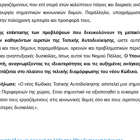
ια εργαζόμενους που επί σειρά ετών καλύπτουν πάγιες και διαρκείς αν
τουργία σημαντικών κοινωνικών δομών. Παράλληλα, υπογράμμισ
ην πολύχρονη εμπειρία και προσφορά τους.
 της επέκτασης των προβλέψεων που διευκολύνουν τη μετακί
ων καθηκόντων αιρετών της Τοπικής Αυτοδιοίκησης
, ώστε αυτ
ά και τους δήμους παραμεθόριων, ορεινών και προβληματικών περι
και αναπτυξιακές δυσκολίες
,
όπως αυτοί του Νομού Πέλλας.
Ο Υπου
ή, αναγνωρίζοντας τις ιδιαιτερότητες και τις αυξημένες ανάγκε
ξετάζεται στο πλαίσιο της τελικής διαμόρφωσης του νέου Κώδικα.
δήλωσε:
«Ο νέος Κώδικας Τοπικής Αυτοδιοίκησης αποτελεί μια σημα
 Περιφερειών της χώρας. Είναι σημαντικό να αξιοποιηθεί η ευκαιρία
όσο τους εργαζόμενους στις κοινωνικές δομές όσο και τους αιρετού
αίτερες δυσκολίες».