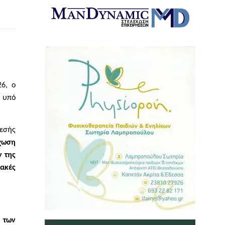
6, ο
 υπό
θεσής
έχωση
ν της
ακές
 των