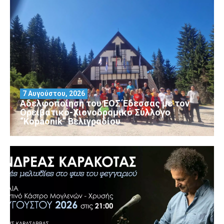
7 Αυγούστου, 2026
Αδελφοποίηση του ΕΟΣ Έδεσσας με τον
Ορειβατικό-Χιονοδρομικό Σύλλογο
“Kopaonik” Βελιγραδίου