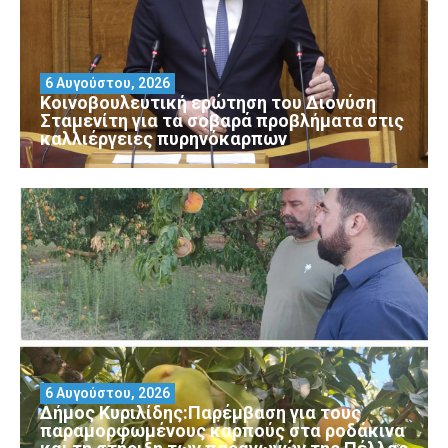
6 Αυγούστου, 2026
Κοινοβουλευτική ερώτηση του Διονύση
Σταμενίτη για τα σοβαρά προβλήματα στις
καλλιέργειες πυρηνόκαρπων
6 Αυγούστου, 2026
Δήμος Κυριλίδης:Παρέμβαση για τους
παραμορφωμένους καρπούς στα ροδάκινα