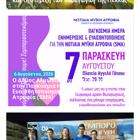
και τη στήριξη των παραγωγών της Πέλλας
6 Αυγούστου, 2026
Ο Δήμος Αλμωπίας συμμετέχει και φέτος
στην Παγκόσμια Ημέρα Ενημέρωσης και
Ευαισθητοποίησης για τη Νωτιαία Μυϊκή
Ατροφία (SMA)