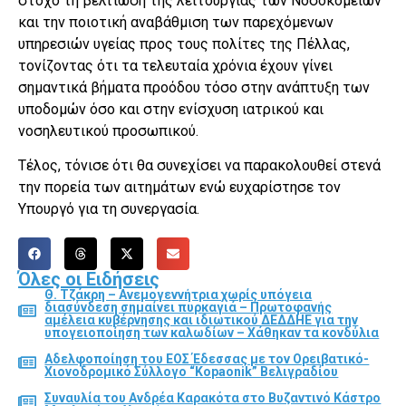
στόχο τη βελτίωση της λειτουργίας των Νοσοκομείων
και την ποιοτική αναβάθμιση των παρεχόμενων
υπηρεσιών υγείας προς τους πολίτες της Πέλλας,
τονίζοντας ότι τα τελευταία χρόνια έχουν γίνει
σημαντικά βήματα προόδου τόσο στην ανάπτυξη των
υποδομών όσο και στην ενίσχυση ιατρικού και
νοσηλευτικού προσωπικού.
Τέλος, τόνισε ότι θα συνεχίσει να παρακολουθεί στενά
την πορεία των αιτημάτων ενώ ευχαρίστησε τον
Υπουργό για τη συνεργασία.
Όλες οι Ειδήσεις
Θ. Τζάκρη – Ανεμογεννήτρια χωρίς υπόγεια
διασύνδεση σημαίνει πυρκαγιά – Πρωτοφανής
αμέλεια κυβέρνησης και ιδιωτικού ΔΕΔΔΗΕ για την
υπογειοποίηση των καλωδίων – Χάθηκαν τα κονδύλια
Αδελφοποίηση του ΕΟΣ Έδεσσας με τον Ορειβατικό-
Χιονοδρομικό Σύλλογο “Kopaonik” Βελιγραδίου
Συναυλία του Ανδρέα Καρακότα στο Βυζαντινό Κάστρο