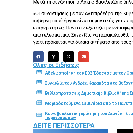
Μετά τη συνάντηση ο Λάκης Βασιλειάδης δήλ
«Οι συναντήσεις με τον Αντιπρόεδρο της Κυβ
κυβερνητικού έργου είναι σημαντικός για να 
εκκρεμότητες. Πάντοτε εξετάζει με ενδιαφέρο
αποτελεσματικά. Συνεχίζω να παρακολουθώ το 
γιατί πρόκειται για δίκαια αιτήματα από του
Όλες οι Ειδήσεις
Αδελφοποίηση του ΕΟΣ Έδεσσας με τον Ορε
Συναυλία του Ανδρέα Καρακότα στο Βυζαν
Βιβλιοπροτάσεις Δημοτικής Βιβλιοθήκης Σ
Μοριοδοτούμενα Σεμινάρια από το Πανεπι
Κοινοβουλευτική ερώτηση του Διονύση Στα
πυρηνόκαρπων
ΔΕΊΤΕ ΠΕΡΙΣΣΌΤΕΡΑ