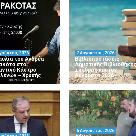
γούστου, 2026
7 Αυγούστου, 2026
αυλία του Ανδρέα
Βιβλιοπροτάσεις
ακότα στο
Δημοτικής Βιβλιοθήκη
αντινό Κάστρο
Σκύδρας για τον
λενών – Χρυσής
Αύγούστο 2026
6 Αυγούστου, 2026
γούστου, 2026