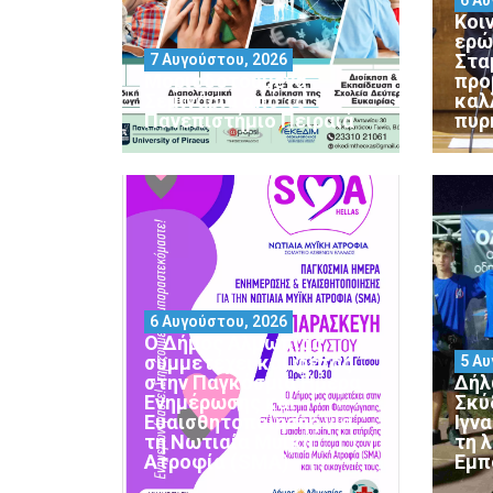
Κοι
ερώ
Στα
7 Αυγούστου, 2026
Μοριοδοτούμενα
προ
Σεμινάρια από το
καλ
Πανεπιστήμιο Πειραιά
πυρ
6 Αυγούστου, 2026
Ο Δήμος Αλμωπίας
συμμετέχει και φέτος
5 Αυ
στην Παγκόσμια Ημέρα
Δήλ
Ενημέρωσης και
Σκύ
Ευαισθητοποίησης για
Ιγν
τη Νωτιαία Μυϊκή
τη 
Ατροφία (SMA)
Εμπ