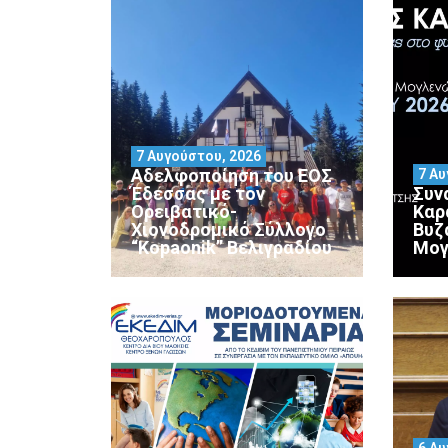
7 Αυγούστου, 2026
Αδελφοποίηση του ΕΟΣ
7 Αυ
Έδεσσας με τον
Συν
Ορειβατικό-
Καρ
Χιονοδρομικό Σύλλογο
Βυζ
“Kopaonik” Βελιγραδίου
Μογ
6 Αυ