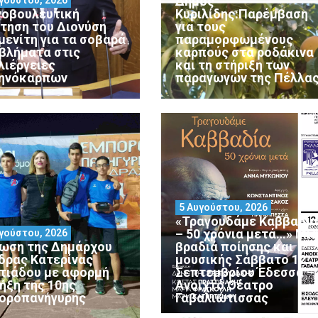
Δήμος
νοβουλευτική
Κυριλίδης:Παρέμβαση
τηση του Διονύση
για τους
μενίτη για τα σοβαρά
παραμορφωμένους
βλήματα στις
καρπούς στα ροδάκινα
λιέργειες
και τη στήριξη των
ηνόκαρπων
παραγωγών της Πέλλα
5 Αυγούστου, 2026
«Τραγουδάμε Καββαδία
– 50 χρόνια μετά…» Μι
γούστου, 2026
ωση της Δημάρχου
βραδιά ποίησης και
δρας Κατερίνας
μουσικής Σάββατο 12
ατιάδου με αφορμή
Σεπτεμβρίου Έδεσσα –
λήξη της 10ης
Ανοιχτό Θέατρο
οροπανήγυρης
Γαβαλιώτισσας