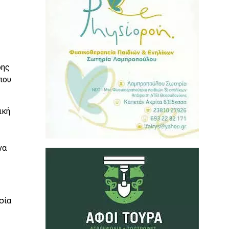
δης
που
ική
να
σία