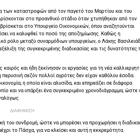
μα των καταστροφών από τον παγετό του Μαρτίου και του
υ βρίσκονταν στο προανθικό στάδιο όταν χτυπήθηκαν από τον
α βρίσκεται στο Υπουργείο Οικονομικών, όπου αναζητούνται
έσει να καλυφθεί το ποσό της αποζημίωσης. Καθώς η
ικό ρόλο μεταξύ συναρμόδιων υπουργείων, ο Λάκης Βασιλειά
εξέλιξη της συγκεκριμένης διαδικασίας και τις δυνατότητες 
 καιρός και ήδη ξεκίνησαν οι εργασίες για τη νέα καλλιεργητ
τη περυσινή σεζόν πολλοί αγρότες δεν είχαν καθόλου έσοδα.
ικονομία, η οποία είναι αλυσίδα, και επηρεάζει σε διάφορα
τοπίο και να υπάρξει ένα συγκεκριμένο χρονοδιάγραμμα, ώστε 
ναλόγως.
ΔΙΑΦΗΜΙΣΗ
ική του συνδρομή, ώστε να μπορέσει να προχωρήσει η διαδικα
χρι το Πάσχα, για να κλείσει και αυτή η εκκρεμότητα.