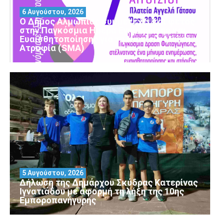
6 Αυγούστου, 2026
Ο Δήμος Αλμωπίας συμμετέχει και φέτος
στην Παγκόσμια Ημέρα Ενημέρωσης και
Ευαισθητοποίησης για τη Νωτιαία Μυϊκή
Ατροφία (SMA)
5 Αυγούστου, 2026
Δήλωση της Δημάρχου Σκύδρας Κατερίνας
Ιγνατιάδου με αφορμή τη λήξη της 10ης
Εμποροπανήγυρης