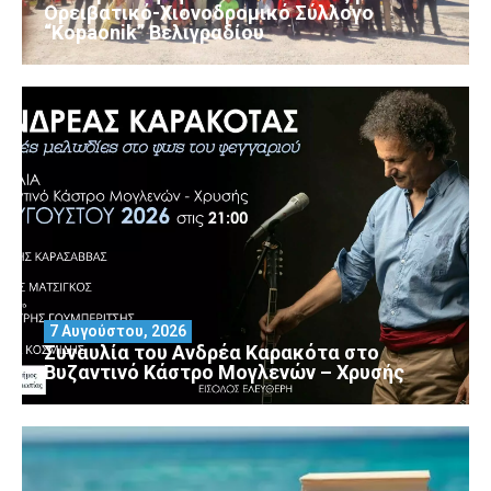
Ορειβατικό-Χιονοδρομικό Σύλλογο
“Kopaonik” Βελιγραδίου
7 Αυγούστου, 2026
Συναυλία του Ανδρέα Καρακότα στο
Βυζαντινό Κάστρο Μογλενών – Χρυσής