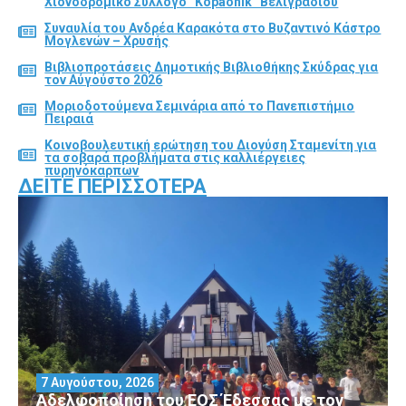
Χιονοδρομικό Σύλλογο “Kopaonik” Βελιγραδίου
Συναυλία του Ανδρέα Καρακότα στο Βυζαντινό Κάστρο
Μογλενών – Χρυσής
Βιβλιοπροτάσεις Δημοτικής Βιβλιοθήκης Σκύδρας για
τον Αύγούστο 2026
Μοριοδοτούμενα Σεμινάρια από το Πανεπιστήμιο
Πειραιά
Κοινοβουλευτική ερώτηση του Διονύση Σταμενίτη για
τα σοβαρά προβλήματα στις καλλιέργειες
πυρηνόκαρπων
ΔΕΊΤΕ ΠΕΡΙΣΣΌΤΕΡΑ
7 Αυγούστου, 2026
Αδελφοποίηση του ΕΟΣ Έδεσσας με τον