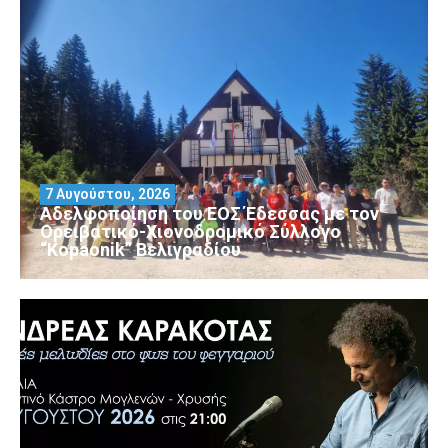
7 Αυγούστου, 2026
Αδελφοποίηση του ΕΟΣ Έδεσσας με τον
Ορειβατικό-Χιονοδρομικό Σύλλογο
“Kopaonik” Βελιγραδίου