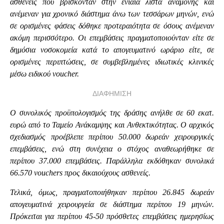
ασθενείς που βρίσκονταν στην ενιαία λίστα αναμονής και
ανέμεναν για χρονικό διάστημα άνω των τεσσάρων μηνών, ενώ
σε ορισμένες φάσεις δόθηκε προτεραιότητα σε όσους ανέμεναν
ακόμη περισσότερο. Οι επεμβάσεις πραγματοποιούνταν είτε σε
δημόσια νοσοκομεία κατά το απογευματινό ωράριο είτε, σε
ορισμένες περιπτώσεις, σε συμβεβλημένες ιδιωτικές κλινικές
μέσω ειδικού voucher.
ΔΙΑΦΗΜΙΣΗ
Ο συνολικός προϋπολογισμός της δράσης ανήλθε σε 60 εκατ.
ευρώ από το Ταμείο Ανάκαμψης και Ανθεκτικότητας. Ο αρχικός
σχεδιασμός προέβλεπε περίπου 50.000 δωρεάν χειρουργικές
επεμβάσεις, ενώ στη συνέχεια ο στόχος αναθεωρήθηκε σε
περίπου 37.000 επεμβάσεις. Παράλληλα εκδόθηκαν συνολικά
66.570 vouchers προς δικαιούχους ασθενείς.
Τελικά, όμως, πραγματοποιήθηκαν περίπου 26.845 δωρεάν
απογευματινά χειρουργεία σε διάστημα περίπου 19 μηνών.
Πρόκειται για περίπου 45-50 πρόσθετες επεμβάσεις ημερησίως