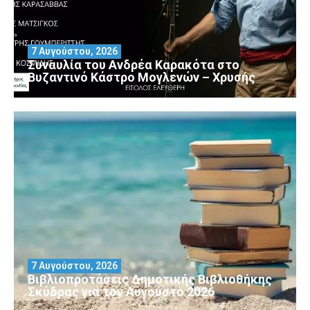
7 Αυγούστου, 2026
Συναυλία του Ανδρέα Καρακότα στο
Βυζαντινό Κάστρο Μογλενών – Χρυσής
7 Αυγούστου, 2026
Βιβλιοπροτάσεις Δημοτικής Βιβλιοθήκης
Σκύδρας για τον Αύγούστο 2026