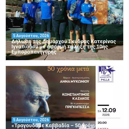
5 Αυγούστου, 2026
Δήλωση της Δημάρχου Σκύδρας Κατερίνας
Ιγνατιάδου με αφορμή τη λήξη της 10ης
Εμποροπανήγυρης
5 Αυγούστου, 2026
«Τραγουδάμε Καββαδία – 50 χρόνια