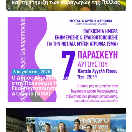
και τη στήριξη των παραγωγών της Πέλλας
6 Αυγούστου, 2026
Ο Δήμος Αλμωπίας συμμετέχει και φέτος
στην Παγκόσμια Ημέρα Ενημέρωσης και
Ευαισθητοποίησης για τη Νωτιαία Μυϊκή
Ατροφία (SMA)