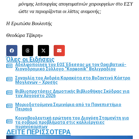
μόνιμης λειτουργίας απογευματινών χειρουργείων στο ΕΣΥ
ώστε να περιορίζονται οι λίστες αναμονής;
Η Ερωτώσα Βουλευτής
Θεοδώρα Τζάκρη»
Όλες οι Ειδήσεις
Αδελφοποίηση του ΕΟΣ Έδεσσας με τον Ορειβατικό-
Χιονοδρομικό Σύλλογο “Kopaonik” Βελιγραδίου
Συναυλία του Ανδρέα Καρακότα στο Βυζαντινό Κάστρο
Μογλενών – Χρυσής
Βιβλιοπροτάσεις Δημοτικής Βιβλιοθήκης Σκύδρας για
τον Αύγούστο 2026
Μοριοδοτούμενα Σεμινάρια από το Πανεπιστήμιο
Πειραιά
Κοινοβουλευτική ερώτηση του Διονύση Σταμενίτη για
τα σοβαρά προβλήματα στις καλλιέργειες
πυρηνόκαρπων
ΔΕΊΤΕ ΠΕΡΙΣΣΌΤΕΡΑ