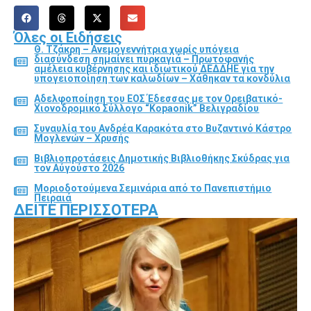
Όλες οι Ειδήσεις
Θ. Τζάκρη – Ανεμογεννήτρια χωρίς υπόγεια
διασύνδεση σημαίνει πυρκαγιά – Πρωτοφανής
αμέλεια κυβέρνησης και ιδιωτικού ΔΕΔΔΗΕ για την
υπογειοποίηση των καλωδίων – Χάθηκαν τα κονδύλια
Αδελφοποίηση του ΕΟΣ Έδεσσας με τον Ορειβατικό-
Χιονοδρομικό Σύλλογο “Kopaonik” Βελιγραδίου
Συναυλία του Ανδρέα Καρακότα στο Βυζαντινό Κάστρο
Μογλενών – Χρυσής
Βιβλιοπροτάσεις Δημοτικής Βιβλιοθήκης Σκύδρας για
τον Αύγούστο 2026
Μοριοδοτούμενα Σεμινάρια από το Πανεπιστήμιο
Πειραιά
ΔΕΊΤΕ ΠΕΡΙΣΣΌΤΕΡΑ