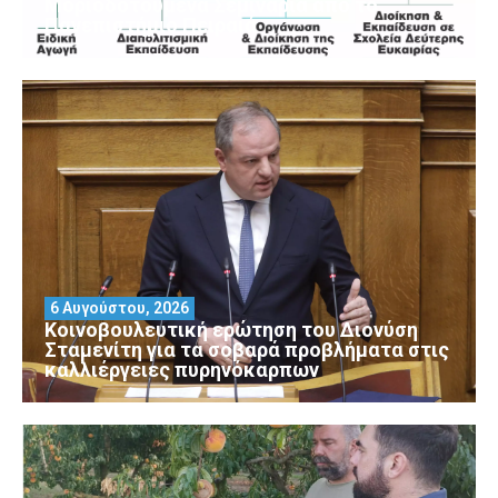
Μοριοδοτούμενα Σεμινάρια από το
Πανεπιστήμιο Πειραιά
6 Αυγούστου, 2026
Κοινοβουλευτική ερώτηση του Διονύση
Σταμενίτη για τα σοβαρά προβλήματα στις
καλλιέργειες πυρηνόκαρπων