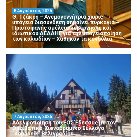
8 Αυγούστου, 2026
Θ. Τζάκρη – Ανεμογεννήτρια χωρίς
υπόγεια διασύνδεση σημαίνει πυρκαγιά –
Πρωτοφανής αμέλεια κυβέρνησης και
ιδιωτικού ΔΕΔΔΗΕ για την υπογειοποίηση
των καλωδίων – Χάθηκαν τα κονδύλια
7 Αυγούστου, 2026
Αδελφοποίηση του ΕΟΣ Έδεσσας με τον
Ορειβατικό-Χιονοδρομικό Σύλλογο
“Kopaonik” Βελιγραδίου