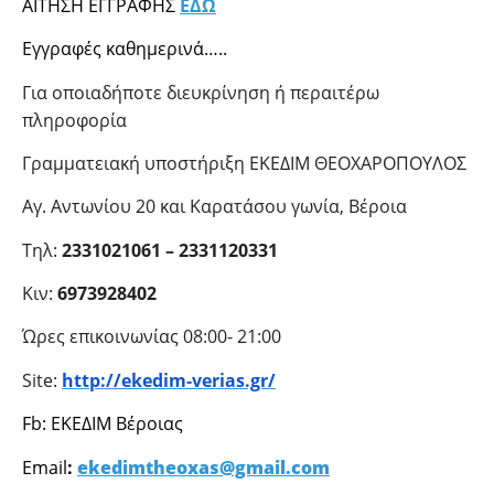
ΑΙΤΗΣΗ ΕΓΓΡΑΦΗΣ
ΕΔΩ
Εγγραφές καθημερινά…..
Για οποιαδήποτε διευκρίνηση ή περαιτέρω
πληροφορία
Γραμματειακή υποστήριξη ΕΚΕΔΙΜ ΘΕΟΧΑΡΟΠΟΥΛΟΣ
Αγ. Αντωνίου 20 και Καρατάσου γωνία, Βέροια
Τηλ:
2331021061 – 2331120331
Κιν:
69
7
3928402
Ώρες επικοινωνίας 08:00- 21:00
S
ite:
http://ekedim-verias.gr/
F
b: ΕΚΕΔΙΜ Βέροιας
Email
:
ekedimtheoxas@gmail.com