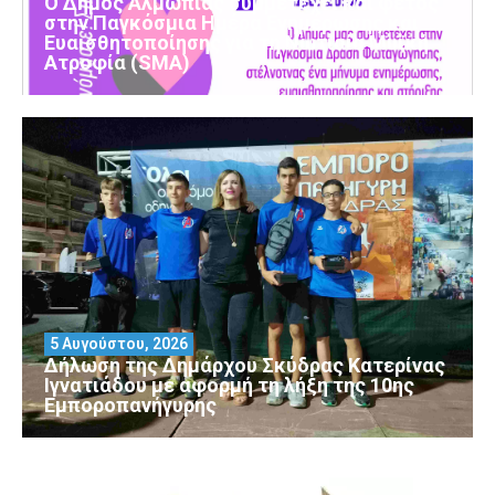
Ο Δήμος Αλμωπίας συμμετέχει και φέτος
στην Παγκόσμια Ημέρα Ενημέρωσης και
Ευαισθητοποίησης για τη Νωτιαία Μυϊκή
Ατροφία (SMA)
5 Αυγούστου, 2026
Δήλωση της Δημάρχου Σκύδρας Κατερίνας
Ιγνατιάδου με αφορμή τη λήξη της 10ης
Εμποροπανήγυρης