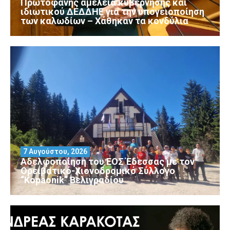
Πρωτοφανής αμέλεια κυβέρνησης και
ιδιωτικού ΔΕΔΔΗΕ για την υπογειοποίηση
των καλωδίων – Χάθηκαν τα κονδύλια
7 Αυγούστου, 2026
Αδελφοποίηση του ΕΟΣ Έδεσσας με τον
Ορειβατικό-Χιονοδρομικό Σύλλογο
“Kopaonik” Βελιγραδίου