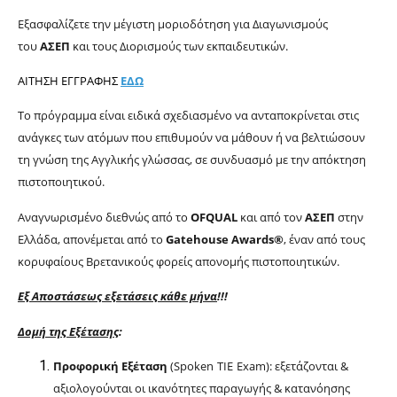
Εξασφαλίζετε την μέγιστη μοριοδότηση για Διαγωνισμούς
του
ΑΣΕΠ
και τους Διορισμούς των εκπαιδευτικών.
ΑΙΤΗΣΗ ΕΓΓΡΑΦΗΣ
ΕΔΩ
Το
πρόγραμμα
είναι ειδικά σχεδιασμένο να ανταποκρίνεται στις
ανάγκες των ατόμων που επιθυμούν να μάθουν ή να βελτιώσουν
τη γνώση της Αγγλικής γλώσσας, σε συνδυασμό με την απόκτηση
πιστοποιητικού.
Αναγνωρισμένο διεθνώς από το
OFQUAL
και από τον
ΑΣΕΠ
στην
Ελλάδα, απονέμεται από το
Gatehouse Awards®
, έναν από τους
κορυφαίους Βρετανικούς φορείς απονομής πιστοποιητικών.
Εξ Αποστάσεως εξετάσεις κάθε μήνα
!!!
Δομή της Εξέτασης
:
Προφορική Εξέταση
(
Spoken
TIE
Exam
): εξετάζονται &
αξιολογούνται οι ικανότητες παραγωγής & κατανόησης