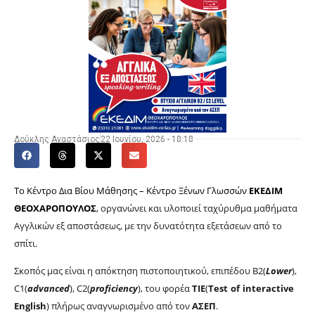
Δούκλης Αναστάσιος
22 Ιουνίου, 2026 - 18:18
Το Κέντρο Δια Βίου Μάθησης – Κέντρο Ξένων Γλωσσών
ΕΚΕΔΙΜ
ΘΕΟΧΑΡΟΠΟΥΛΟΣ
,
οργανώνει και υλοποιεί ταχύρυθμα μαθήματα
Αγγλικών εξ αποστάσεως, με την δυνατότητα εξετάσεων από το
σπίτι.
Σκοπός μας είναι η απόκτηση πιστοποιητικού, επιπέδου
B
2(
Lower
),
C
1(
advanced
),
C
2(
proficiency
), του φορέα
TIE
(
Test
of
interactive
English
) πλήρως αναγνωρισμένο από τον
ΑΣΕΠ
.