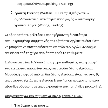
προφορικού λόγου (
Speaking
,
Listening
)
Γραπτή Εξέταση
(
Written
TIE
Exam
): εξετάζονται &
αξιολογούνται οι ικανότητες παραγωγής & κατανόησης
γραπτού λόγου (
Writing
,
Reading
)
Οι εξ Αποστάσεως εξετάσεις προσφέρουν τη δυνατότητα
απομακρυσμένης συμμετοχής στις εξετάσεις Αγγλικών, έτσι ώστε
να μπορείτε να πιστοποιήσετε το επίπεδο των Αγγλικών σας με
ασφάλεια από το χώρο σας, όποτε εσείς το επιθυμείτε.
Διεξάγονται μέσω Η/Υ από όποιο χώρο επιθυμείτε, ενώ η μορφή
των εξετάσεων παραμένει όπως και στις δια ζώσης εξετάσεις.
Μοναδική διαφορά από τις δια ζώσης εξετάσεις είναι πως στις Εξ
αποστάσεως εξετάσεις, η εξέταση & επιτήρηση πραγματοποιείται
μέσω
live
σύνδεσης με απομακρυσμένο επιτηρητή (
live
proctoring
).
Απαραίτητα για την συμμετοχή στις εξετάσεις είναι:
Ένα δωμάτιο με ησυχία