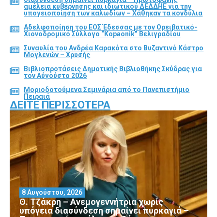
αμέλεια κυβέρνησης και ιδιωτικού ΔΕΔΔΗΕ για την
υπογειοποίηση των καλωδίων – Χάθηκαν τα κονδύλια
Αδελφοποίηση του ΕΟΣ Έδεσσας με τον Ορειβατικό-
Χιονοδρομικό Σύλλογο “Kopaonik” Βελιγραδίου
Συναυλία του Ανδρέα Καρακότα στο Βυζαντινό Κάστρο
Μογλενών – Χρυσής
Βιβλιοπροτάσεις Δημοτικής Βιβλιοθήκης Σκύδρας για
τον Αύγούστο 2026
Μοριοδοτούμενα Σεμινάρια από το Πανεπιστήμιο
Πειραιά
ΔΕΊΤΕ ΠΕΡΙΣΣΌΤΕΡΑ
8 Αυγούστου, 2026
Θ. Τζάκρη – Ανεμογεννήτρια χωρίς
υπόγεια διασύνδεση σημαίνει πυρκαγιά –