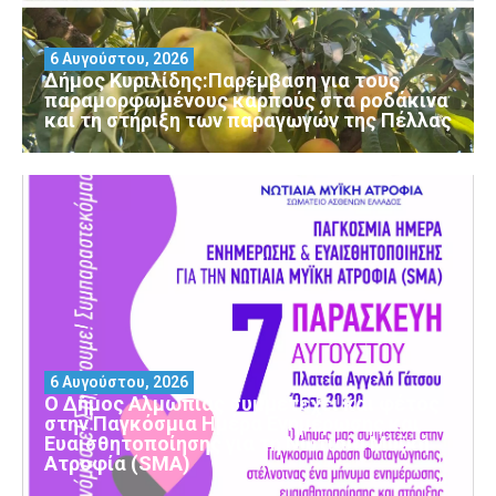
6 Αυγούστου, 2026
Δήμος Κυριλίδης:Παρέμβαση για τους
παραμορφωμένους καρπούς στα ροδάκινα
και τη στήριξη των παραγωγών της Πέλλας
6 Αυγούστου, 2026
Ο Δήμος Αλμωπίας συμμετέχει και φέτος
στην Παγκόσμια Ημέρα Ενημέρωσης και
Ευαισθητοποίησης για τη Νωτιαία Μυϊκή
Ατροφία (SMA)