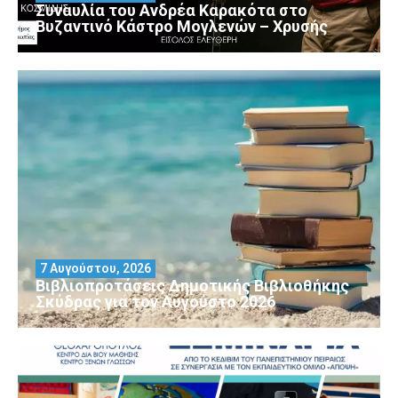
Συναυλία του Ανδρέα Καρακότα στο
Βυζαντινό Κάστρο Μογλενών – Χρυσής
7 Αυγούστου, 2026
Βιβλιοπροτάσεις Δημοτικής Βιβλιοθήκης
Σκύδρας για τον Αύγούστο 2026