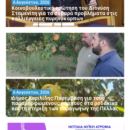
6 Αυγούστου, 2026
Κοινοβουλευτική ερώτηση του Διονύση
Σταμενίτη για τα σοβαρά προβλήματα στις
καλλιέργειες πυρηνόκαρπων
6 Αυγούστου, 2026
Δήμος Κυριλίδης:Παρέμβαση για τους
παραμορφωμένους καρπούς στα ροδάκινα
και τη στήριξη των παραγωγών της Πέλλας