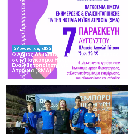
6 Αυγούστου, 2026
Ο Δήμος Αλμωπίας συμμετέχει και φέτος
στην Παγκόσμια Ημέρα Ενημέρωσης και
Ευαισθητοποίησης για τη Νωτιαία Μυϊκή
Ατροφία (SMA)