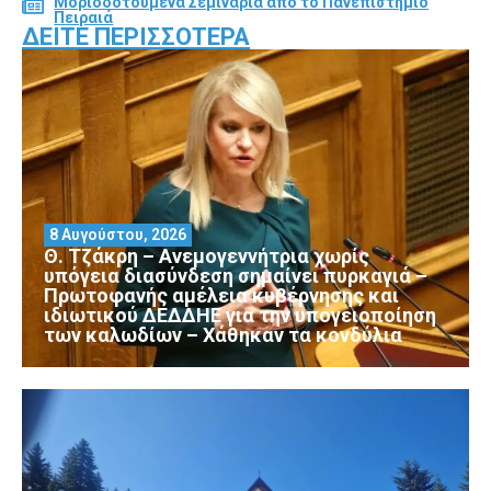
Μοριοδοτούμενα Σεμινάρια από το Πανεπιστήμιο
Πειραιά
ΔΕΊΤΕ ΠΕΡΙΣΣΌΤΕΡΑ
8 Αυγούστου, 2026
Θ. Τζάκρη – Ανεμογεννήτρια χωρίς
υπόγεια διασύνδεση σημαίνει πυρκαγιά –
Πρωτοφανής αμέλεια κυβέρνησης και
ιδιωτικού ΔΕΔΔΗΕ για την υπογειοποίηση
των καλωδίων – Χάθηκαν τα κονδύλια