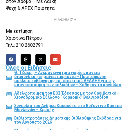
στον Δρόμο – Με Λαϊκή
Ψυχή & APEX Ποιότητα
ΔΙΑΦΗΜΙΣΗ
Με εκτίμηση
Χριστίνα Πέτρου
Τηλ.: 210 2602791
Όλες οι Ειδήσεις
Θ. Τζάκρη – Ανεμογεννήτρια χωρίς υπόγεια
διασύνδεση σημαίνει πυρκαγιά – Πρωτοφανής
αμέλεια κυβέρνησης και ιδιωτικού ΔΕΔΔΗΕ για την
υπογειοποίηση των καλωδίων – Χάθηκαν τα κονδύλια
Αδελφοποίηση του ΕΟΣ Έδεσσας με τον Ορειβατικό-
Χιονοδρομικό Σύλλογο “Kopaonik” Βελιγραδίου
Συναυλία του Ανδρέα Καρακότα στο Βυζαντινό Κάστρο
Μογλενών – Χρυσής
Βιβλιοπροτάσεις Δημοτικής Βιβλιοθήκης Σκύδρας για
τον Αύγούστο 2026