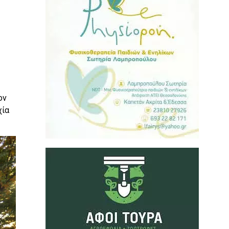
ον
χία