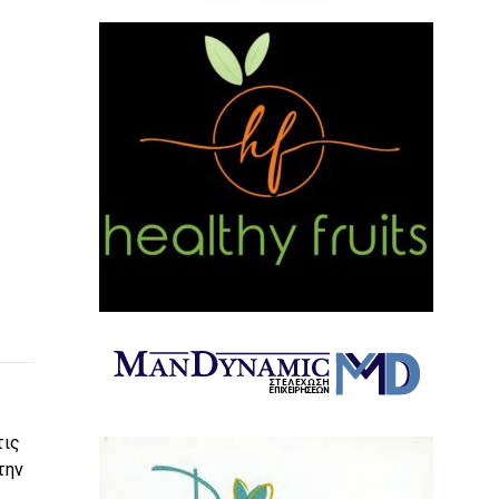
τις
την