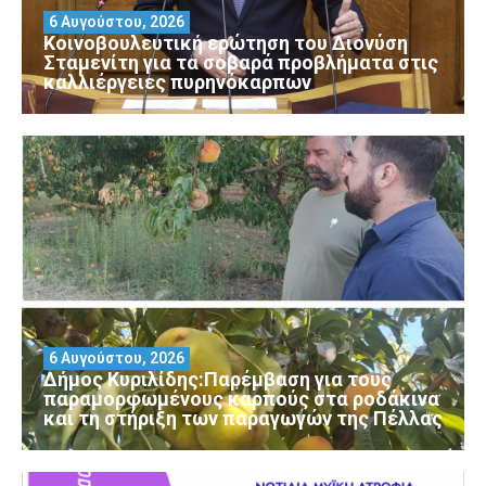
6 Αυγούστου, 2026
Κοινοβουλευτική ερώτηση του Διονύση
Σταμενίτη για τα σοβαρά προβλήματα στις
καλλιέργειες πυρηνόκαρπων
6 Αυγούστου, 2026
Δήμος Κυριλίδης:Παρέμβαση για τους
παραμορφωμένους καρπούς στα ροδάκινα
και τη στήριξη των παραγωγών της Πέλλας