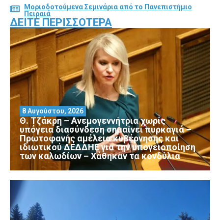
Μοριοδοτούμενα Σεμινάρια από το Πανεπιστήμιο
Πειραιά
ΔΕΊΤΕ ΠΕΡΙΣΣΌΤΕΡΑ
8 Αυγούστου, 2026
Θ. Τζάκρη – Ανεμογεννήτρια χωρίς
υπόγεια διασύνδεση σημαίνει πυρκαγιά –
Πρωτοφανής αμέλεια κυβέρνησης και
ιδιωτικού ΔΕΔΔΗΕ για την υπογειοποίηση
των καλωδίων – Χάθηκαν τα κονδύλια