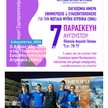
6 Αυγούστου, 2026
Ο Δήμος Αλμωπίας συμμετέχει και φέτος
στην Παγκόσμια Ημέρα Ενημέρωσης και
Ευαισθητοποίησης για τη Νωτιαία Μυϊκή
Ατροφία (SMA)