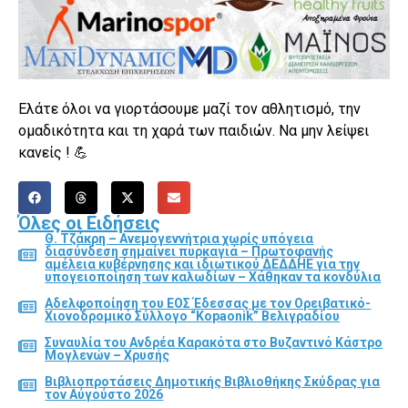
Ελάτε όλοι να γιορτάσουμε μαζί τον αθλητισμό, την
ομαδικότητα και τη χαρά των παιδιών. Να μην λείψει
κανείς ! 💪
Όλες οι Ειδήσεις
Θ. Τζάκρη – Ανεμογεννήτρια χωρίς υπόγεια
διασύνδεση σημαίνει πυρκαγιά – Πρωτοφανής
αμέλεια κυβέρνησης και ιδιωτικού ΔΕΔΔΗΕ για την
υπογειοποίηση των καλωδίων – Χάθηκαν τα κονδύλια
Αδελφοποίηση του ΕΟΣ Έδεσσας με τον Ορειβατικό-
Χιονοδρομικό Σύλλογο “Kopaonik” Βελιγραδίου
Συναυλία του Ανδρέα Καρακότα στο Βυζαντινό Κάστρο
Μογλενών – Χρυσής
Βιβλιοπροτάσεις Δημοτικής Βιβλιοθήκης Σκύδρας για
τον Αύγούστο 2026