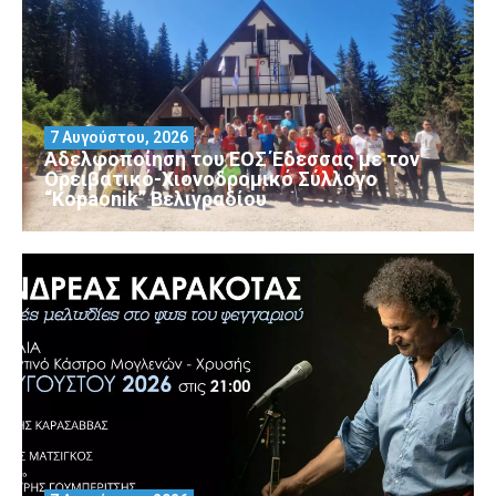
7 Αυγούστου, 2026
Αδελφοποίηση του ΕΟΣ Έδεσσας με τον
Ορειβατικό-Χιονοδρομικό Σύλλογο
“Kopaonik” Βελιγραδίου