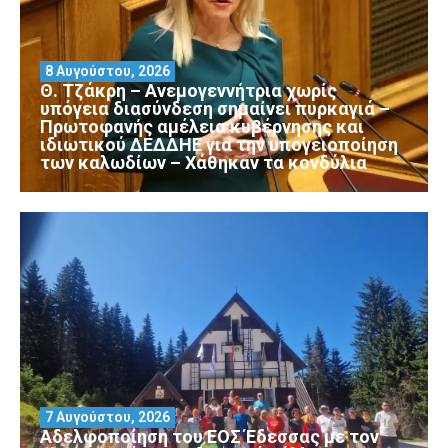
8 Αυγούστου, 2026
Θ. Τζάκρη – Ανεμογεννήτρια χωρίς
υπόγεια διασύνδεση σημαίνει πυρκαγιά –
Πρωτοφανής αμέλεια κυβέρνησης και
ιδιωτικού ΔΕΔΔΗΕ για την υπογειοποίηση
των καλωδίων – Χάθηκαν τα κονδύλια
7 Αυγούστου, 2026
Αδελφοποίηση του ΕΟΣ Έδεσσας με τον