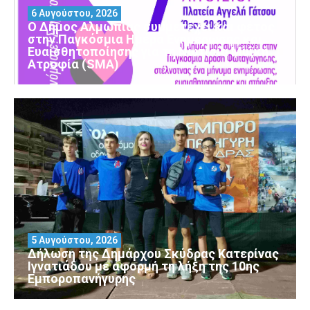
6 Αυγούστου, 2026
Ο Δήμος Αλμωπίας συμμετέχει και φέτος
στην Παγκόσμια Ημέρα Ενημέρωσης και
Ευαισθητοποίησης για τη Νωτιαία Μυϊκή
Ατροφία (SMA)
5 Αυγούστου, 2026
Δήλωση της Δημάρχου Σκύδρας Κατερίνας
Ιγνατιάδου με αφορμή τη λήξη της 10ης
Εμποροπανήγυρης