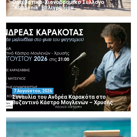
Ορειβατικό-Χιονοδρομικό Σύλλογο
“Kopaonik” Βελιγραδίου
7 Αυγούστου, 2026
Συναυλία του Ανδρέα Καρακότα στο
Βυζαντινό Κάστρο Μογλενών – Χρυσής