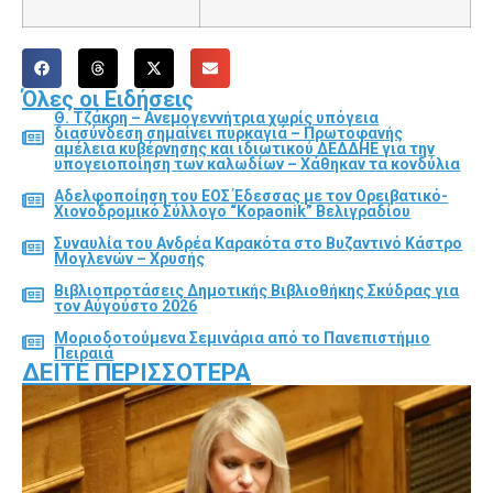
Όλες οι Ειδήσεις
Θ. Τζάκρη – Ανεμογεννήτρια χωρίς υπόγεια
διασύνδεση σημαίνει πυρκαγιά – Πρωτοφανής
αμέλεια κυβέρνησης και ιδιωτικού ΔΕΔΔΗΕ για την
υπογειοποίηση των καλωδίων – Χάθηκαν τα κονδύλια
Αδελφοποίηση του ΕΟΣ Έδεσσας με τον Ορειβατικό-
Χιονοδρομικό Σύλλογο “Kopaonik” Βελιγραδίου
Συναυλία του Ανδρέα Καρακότα στο Βυζαντινό Κάστρο
Μογλενών – Χρυσής
Βιβλιοπροτάσεις Δημοτικής Βιβλιοθήκης Σκύδρας για
τον Αύγούστο 2026
Μοριοδοτούμενα Σεμινάρια από το Πανεπιστήμιο
Πειραιά
ΔΕΊΤΕ ΠΕΡΙΣΣΌΤΕΡΑ