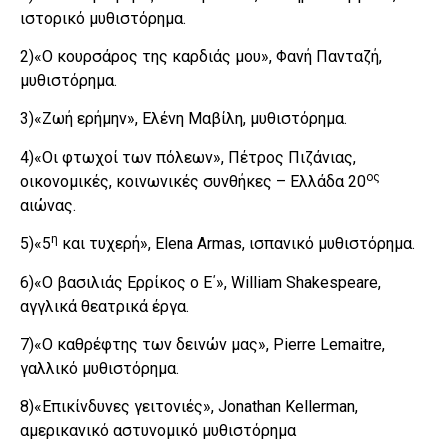
ιστορικό μυθιστόρημα.
2)«Ο κουρσάρος της καρδιάς μου», Φανή Πανταζή,
μυθιστόρημα.
3)«Ζωή ερήμην», Ελένη Μαβίλη, μυθιστόρημα.
4)«Οι φτωχοί των πόλεων», Πέτρος Πιζάνιας,
ος
οικονομικές, κοινωνικές συνθήκες – Ελλάδα 20
αιώνας.
η
5)«5
και τυχερή», Elena Armas, ισπανικό μυθιστόρημα.
6)«Ο βασιλιάς Ερρίκος ο Ε΄», William Shakespeare,
αγγλικά θεατρικά έργα.
7)«Ο καθρέφτης των δεινών μας», Pierre Lemaitre,
γαλλικό μυθιστόρημα.
8)«Επικίνδυνες γειτονιές», Jonathan Kellerman,
αμερικανικό αστυνομικό μυθιστόρημα