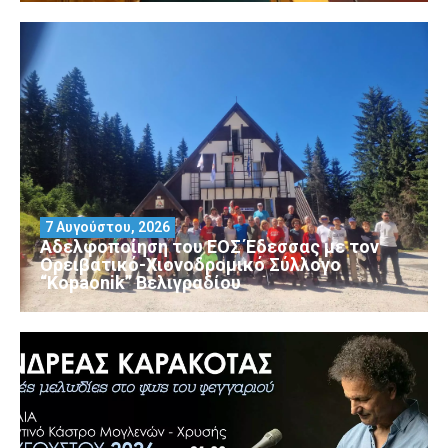
7 Αυγούστου, 2026
Αδελφοποίηση του ΕΟΣ Έδεσσας με τον
Ορειβατικό-Χιονοδρομικό Σύλλογο
“Kopaonik” Βελιγραδίου