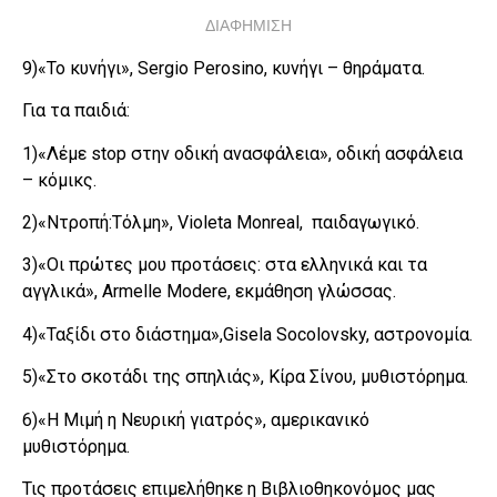
ΔΙΑΦΗΜΙΣΗ
9)«Το κυνήγι», Sergio Perosino, κυνήγι – θηράματα.
Για τα παιδιά:
1)«Λέμε stop στην οδική ανασφάλεια», οδική ασφάλεια
– κόμικς.
2)«Ντροπή:Τόλμη», Violeta Monreal, παιδαγωγικό.
3)«Οι πρώτες μου προτάσεις: στα ελληνικά και τα
αγγλικά», Armelle Modere, εκμάθηση γλώσσας.
4)«Ταξίδι στο διάστημα»,Gisela Socolovsky, αστρονομία.
5)«Στο σκοτάδι της σπηλιάς», Κίρα Σίνου, μυθιστόρημα.
6)«Η Μιμή η Νευρική γιατρός», αμερικανικό
μυθιστόρημα.
Τις προτάσεις επιμελήθηκε η Βιβλιοθηκονόμος μας