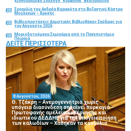
Χιονοδρομικό Σύλλογο “Kopaonik” Βελιγραδίου
Συναυλία του Ανδρέα Καρακότα στο Βυζαντινό Κάστρο
Μογλενών – Χρυσής
Βιβλιοπροτάσεις Δημοτικής Βιβλιοθήκης Σκύδρας για
τον Αύγούστο 2026
Μοριοδοτούμενα Σεμινάρια από το Πανεπιστήμιο
Πειραιά
ΔΕΊΤΕ ΠΕΡΙΣΣΌΤΕΡΑ
8 Αυγούστου, 2026
Θ. Τζάκρη – Ανεμογεννήτρια χωρίς
υπόγεια διασύνδεση σημαίνει πυρκαγιά –
Πρωτοφανής αμέλεια κυβέρνησης και
ιδιωτικού ΔΕΔΔΗΕ για την υπογειοποίηση
των καλωδίων – Χάθηκαν τα κονδύλια