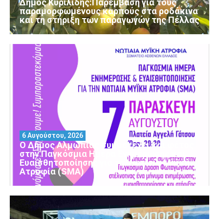
Δήμος Κυριλίδης:Παρέμβαση για τους
παραμορφωμένους καρπούς στα ροδάκινα
και τη στήριξη των παραγωγών της Πέλλας
6 Αυγούστου, 2026
Ο Δήμος Αλμωπίας συμμετέχει και φέτος
στην Παγκόσμια Ημέρα Ενημέρωσης και
Ευαισθητοποίησης για τη Νωτιαία Μυϊκή
Ατροφία (SMA)