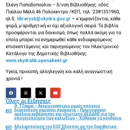
Ελένη Παπαδοπούλου – δ/νση Βιβλιοθήκης: οδός
Παύλου Μελά 46 Πολύκεντρο /ΚΕΠ, τηλ.: 2381351960,
ηλ.δ.:
librarysk@skydra.gov.gr
– κ΄εμφανίζονται, κάθε
φορά, μ΄αριθμητική κι όχι αξιολογική σειρά. Τα βιβλία
προσφέρονται για δανεισμό, όπως πολλά ακόμη για τα
οποία μπορεί να ενημερωθεί κάθε ενδιαφερόμενος
επισκεπτόμενος και περιηγούμενος τον Ηλεκτρονικό
Κατάλογο της Δημοτικής Βιβλιοθήκης:
www.skydralib.openabekt.gr
Υγεία, προκοπή, αλληλεγγύη και καλή αναγνωστική
χρονιά !
Όλες οι Ειδήσεις
Θ. Τζάκρη – Ανεμογεννήτρια χωρίς υπόγεια
διασύνδεση σημαίνει πυρκαγιά – Πρωτοφανής
αμέλεια κυβέρνησης και ιδιωτικού ΔΕΔΔΗΕ για την
υπογειοποίηση των καλωδίων – Χάθηκαν τα κονδύλια
Αδελφοποίηση του ΕΟΣ Έδεσσας με τον Ορειβατικό-