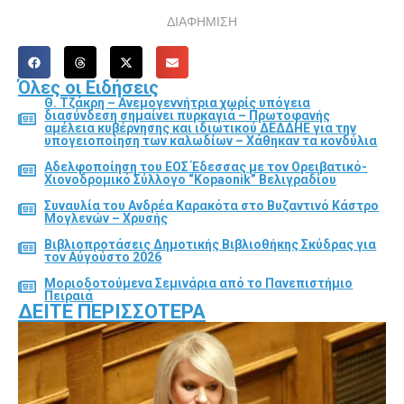
ΔΙΑΦΗΜΙΣΗ
Όλες οι Ειδήσεις
Θ. Τζάκρη – Ανεμογεννήτρια χωρίς υπόγεια
διασύνδεση σημαίνει πυρκαγιά – Πρωτοφανής
αμέλεια κυβέρνησης και ιδιωτικού ΔΕΔΔΗΕ για την
υπογειοποίηση των καλωδίων – Χάθηκαν τα κονδύλια
Αδελφοποίηση του ΕΟΣ Έδεσσας με τον Ορειβατικό-
Χιονοδρομικό Σύλλογο “Kopaonik” Βελιγραδίου
Συναυλία του Ανδρέα Καρακότα στο Βυζαντινό Κάστρο
Μογλενών – Χρυσής
Βιβλιοπροτάσεις Δημοτικής Βιβλιοθήκης Σκύδρας για
τον Αύγούστο 2026
Μοριοδοτούμενα Σεμινάρια από το Πανεπιστήμιο
Πειραιά
ΔΕΊΤΕ ΠΕΡΙΣΣΌΤΕΡΑ