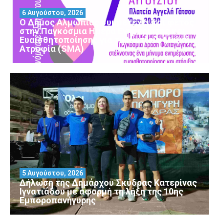
6 Αυγούστου, 2026
Ο Δήμος Αλμωπίας συμμετέχει και φέτος
στην Παγκόσμια Ημέρα Ενημέρωσης και
Ευαισθητοποίησης για τη Νωτιαία Μυϊκή
Ατροφία (SMA)
5 Αυγούστου, 2026
Δήλωση της Δημάρχου Σκύδρας Κατερίνας
Ιγνατιάδου με αφορμή τη λήξη της 10ης
Εμποροπανήγυρης