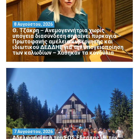
8 Αυγούστου, 2026
Θ. Τζάκρη – Ανεμογεννήτρια χωρίς
υπόγεια διασύνδεση σημαίνει πυρκαγιά –
Πρωτοφανής αμέλεια κυβέρνησης και
ιδιωτικού ΔΕΔΔΗΕ για την υπογειοποίηση
των καλωδίων – Χάθηκαν τα κονδύλια
7 Αυγούστου, 2026
Αδελφοποίηση του ΕΟΣ Έδεσσας με τον