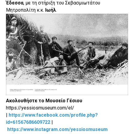
Έδεσσα
, με τη στήριξη του Σεβασμιωτάτου
Μητροπολίτη κ.κ.
Ιωήλ
.
Ακολουθήστε το Μουσείο Γέσιου
https://yessiosmuseum.com/el/
|
https://www.facebook.com/profile.php?
id=61567686609722
|
https://www.instagram.com/yessiosmuseum