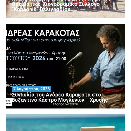
Ορειβατικό-Χιονοδρομικό Σύλλογο
“Kopaonik” Βελιγραδίου
7 Αυγούστου, 2026
Συναυλία του Ανδρέα Καρακότα στο
Βυζαντινό Κάστρο Μογλενών – Χρυσής