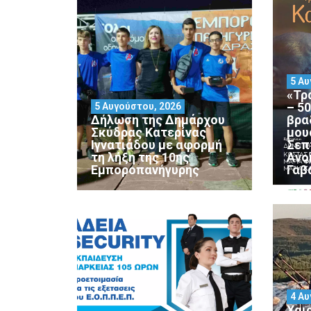
5 Αυ
«Τρ
– 5
5 Αυγούστου, 2026
Δήλωση της Δημάρχου
βρα
Σκύδρας Κατερίνας
μου
Ιγνατιάδου με αφορμή
Σεπ
τη λήξη της 10ης
Ανο
Εμποροπανήγυρης
Γαβ
4 Αυ
Χαι