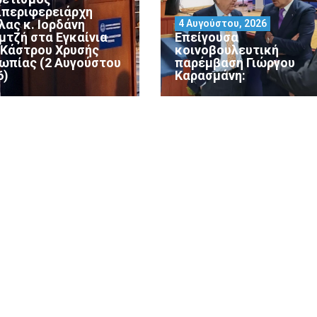
ιπεριφερειάρχη
λας κ. Ιορδάνη
4 Αυγούστου, 2026
μτζή στα Εγκαίνια
Επείγουσα
 Κάστρου Χρυσής
κοινοβουλευτική
ωπίας (2 Αυγούστου
παρέμβαση Γιώργου
6)
Καρασμάνη: