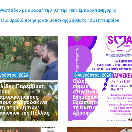
γνατιάδου με αφορμή τη λήξη της 10ης Εμποροπανήγυρης
 Μια βραδιά ποίησης και μουσικής Σάββατο 12 Σεπτεμβρίου
γούστου, 2026
6 Αυγούστου, 2026
ος
Ο Δήμος Αλμωπίας
ιλίδης:Παρέμβαση
συμμετέχει και φέτος
 τους
στην Παγκόσμια Ημέρα
αμορφωμένους
Ενημέρωσης και
πούς στα ροδάκινα
Ευαισθητοποίησης για
 τη στήριξη των
τη Νωτιαία Μυϊκή
αγωγών της Πέλλας
Ατροφία (SMA)