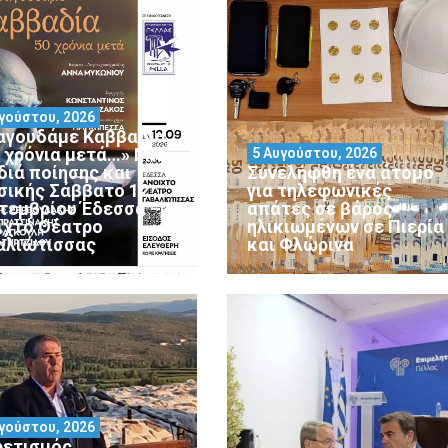
γούστου, 2026
αγουδάμε Καββαδία
0 χρόνια μετά…» Μια
5 Αυγούστου, 2026
διά ποίησης και
Συνελήφθη ένα άτομο
σικής Σάββατο 12
για τηλεφωνικές
τεμβρίου Έδεσσα –
απάτες σε βάρος
ιχτό Θέατρο
ηλικιωμένων σε Πιερία
αλιώτισσας
και Φλώρινα
γούστου, 2026
ρετισμός