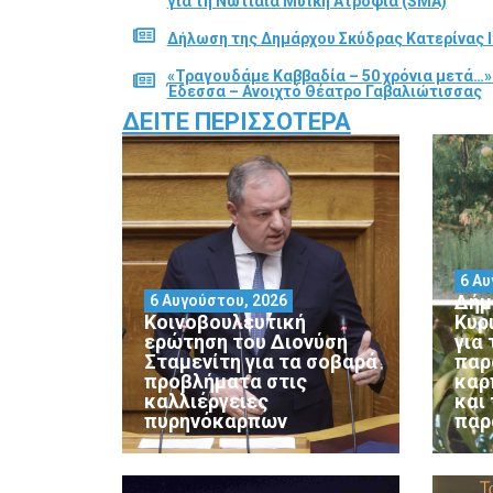
για τη Νωτιαία Μυϊκή Ατροφία (SMA)
Δήλωση της Δημάρχου Σκύδρας Κατερίνας Ι
«Τραγουδάμε Καββαδία – 50 χρόνια μετά…»
Έδεσσα – Ανοιχτό Θέατρο Γαβαλιώτισσας
ΔΕΊΤΕ ΠΕΡΙΣΣΌΤΕΡΑ
6 Αυ
Δήμ
6 Αυγούστου, 2026
Κοινοβουλευτική
Κυρ
ερώτηση του Διονύση
για
Σταμενίτη για τα σοβαρά
παρ
προβλήματα στις
καρ
καλλιέργειες
και
πυρηνόκαρπων
παρ