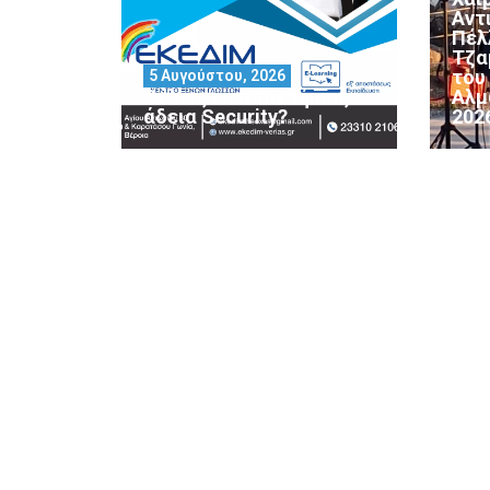
Αντ
Πέλ
Τζα
του
5 Αυγούστου, 2026
Θέλεις να αποκτήσεις
Αλμ
άδεια Security?
202