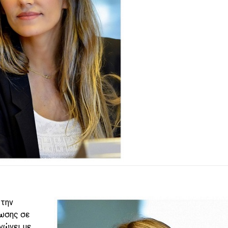
 την
ρωσης σε
νώνει με