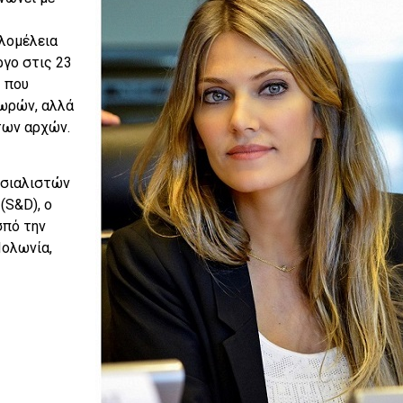
λομέλεια
γο στις 23
ς που
χωρών, αλλά
των αρχών.
οσιαλιστών
(S&D), ο
 σπό την
Πολωνία,