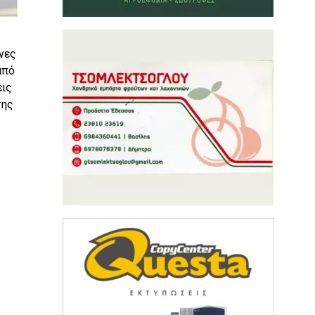
νες
από
εις
της