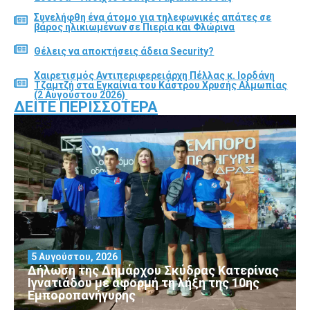
Συνελήφθη ένα άτομο για τηλεφωνικές απάτες σε
βάρος ηλικιωμένων σε Πιερία και Φλώρινα
Θέλεις να αποκτήσεις άδεια Security?
Χαιρετισμός Αντιπεριφερειάρχη Πέλλας κ. Ιορδάνη
Τζαμτζή στα Εγκαίνια του Κάστρου Χρυσής Αλμωπίας
(2 Αυγούστου 2026)
ΔΕΊΤΕ ΠΕΡΙΣΣΌΤΕΡΑ
5 Αυγούστου, 2026
Δήλωση της Δημάρχου Σκύδρας Κατερίνας
Ιγνατιάδου με αφορμή τη λήξη της 10ης
Εμποροπανήγυρης