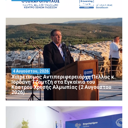
Θέλεις να αποκτήσεις άδεια Security?
4 Αυγούστου, 2026
Χαιρετισμός Αντιπεριφερειάρχη Πέλλας κ.
Ιορδάνη Τζαμτζή στα Εγκαίνια του
Κάστρου Χρυσής Αλμωπίας (2 Αυγούστου
2026)