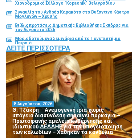
Χιονοδρομικό Σύλλογο “Kopaonik” Βελιγραδίου
Συναυλία του Ανδρέα Καρακότα στο Βυζαντινό Κάστρο
Μογλενών – Χρυσής
Βιβλιοπροτάσεις Δημοτικής Βιβλιοθήκης Σκύδρας για
τον Αύγούστο 2026
Μοριοδοτούμενα Σεμινάρια από το Πανεπιστήμιο
Πειραιά
ΔΕΊΤΕ ΠΕΡΙΣΣΌΤΕΡΑ
8 Αυγούστου, 2026
Θ. Τζάκρη – Ανεμογεννήτρια χωρίς
υπόγεια διασύνδεση σημαίνει πυρκαγιά –
Πρωτοφανής αμέλεια κυβέρνησης και
ιδιωτικού ΔΕΔΔΗΕ για την υπογειοποίηση
των καλωδίων – Χάθηκαν τα κονδύλια