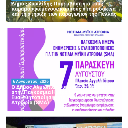
Δήμος Κυριλίδης:Παρέμβαση για τους
παραμορφωμένους καρπούς στα ροδάκινα
και τη στήριξη των παραγωγών της Πέλλας
6 Αυγούστου, 2026
Ο Δήμος Αλμωπίας συμμετέχει και φέτος
στην Παγκόσμια Ημέρα Ενημέρωσης και
Ευαισθητοποίησης για τη Νωτιαία Μυϊκή
Ατροφία (SMA)