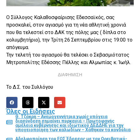
Ο Σύλλογος Καλαθοσφαίρισης Εδεσσαϊκός, σας
προσκαλεί, στον αγιασμό για τη νέα αθλητική χρονιά
που θα τελεστεί στο ΔΑΚ της πόλης μας ( δίπλα στο
κολυμβητήριο), την Τρίτη 26 Σεπτεμβρίου στις 19:00 το
απόγευμα.
Την τελετή του αγιασμού θα τελέσει ο Σεβασμιότατος
Μητροπολίτης Εδέσσης Πέλλης και Αλμωπίας κ. Ἰωὴλ.
ΔΙΑΦΗΜΙΣΗ
Το Δ.Σ. του Συλλόγου
Όλες οι Ειδήσεις
Θ. Τζάκρη – Ανεμογεννήτρια χωρίς υπόγεια
διασύνδεση σημαίνει πυρκαγιά – Πρωτοφανής
αμέλεια κυβέρνησης και ιδιωτικού ΔΕΔΔΗΕ για την
υπογειοποίηση των καλωδίων – Χάθηκαν τα κονδύλια
Αδελφοποίηση του ΕΟΣ Έδεσσας με τον Ορειβατικό-