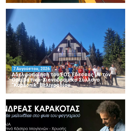
7 Αυγούστου, 2026
Αδελφοποίηση του ΕΟΣ Έδεσσας με τον
Ορειβατικό-Χιονοδρομικό Σύλλογο
“Kopaonik” Βελιγραδίου