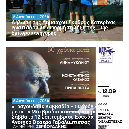
5 Αυγούστου, 2026
Δήλωση της Δημάρχου Σκύδρας Κατερίνας
Ιγνατιάδου με αφορμή τη λήξη της 10ης
Εμποροπανήγυρης
5 Αυγούστου, 2026
«Τραγουδάμε Καββαδία – 50 χρόνια
μετά…» Μια βραδιά ποίησης και μουσικής
Σάββατο 12 Σεπτεμβρίου Έδεσσα –
Ανοιχτό Θέατρο Γαβαλιώτισσας