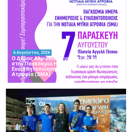
6 Αυγούστου, 2026
Ο Δήμος Αλμωπίας συμμετέχει και φέτος
στην Παγκόσμια Ημέρα Ενημέρωσης και
Ευαισθητοποίησης για τη Νωτιαία Μυϊκή
Ατροφία (SMA)