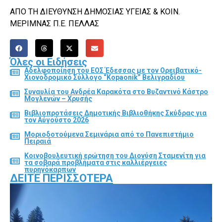
ΑΠΟ ΤΗ ΔΙΕΥΘΥΝΣΗ ΔΗΜΟΣΙΑΣ ΥΓΕΙΑΣ & ΚΟΙΝ.
ΜΕΡΙΜΝΑΣ Π.Ε. ΠΕΛΛΑΣ
Όλες οι Ειδήσεις
Αδελφοποίηση του ΕΟΣ Έδεσσας με τον Ορειβατικό-
Χιονοδρομικό Σύλλογο “Kopaonik” Βελιγραδίου
Συναυλία του Ανδρέα Καρακότα στο Βυζαντινό Κάστρο
Μογλενών – Χρυσής
Βιβλιοπροτάσεις Δημοτικής Βιβλιοθήκης Σκύδρας για
τον Αύγούστο 2026
Μοριοδοτούμενα Σεμινάρια από το Πανεπιστήμιο
Πειραιά
Κοινοβουλευτική ερώτηση του Διονύση Σταμενίτη για
τα σοβαρά προβλήματα στις καλλιέργειες
πυρηνόκαρπων
ΔΕΊΤΕ ΠΕΡΙΣΣΌΤΕΡΑ