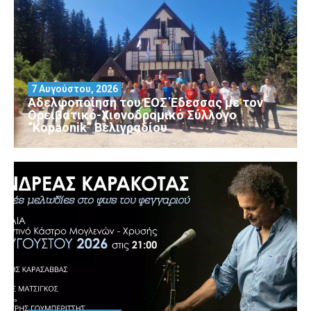
7 Αυγούστου, 2026
Αδελφοποίηση του ΕΟΣ Έδεσσας με τον
Ορειβατικό-Χιονοδρομικό Σύλλογο
“Kopaonik” Βελιγραδίου