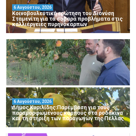
6 Αυγούστου, 2026
Κοινοβουλευτική ερώτηση του Διονύση
Σταμενίτη για τα σοβαρά προβλήματα στις
καλλιέργειες πυρηνόκαρπων
6 Αυγούστου, 2026
Δήμος Κυριλίδης:Παρέμβαση για τους
παραμορφωμένους καρπούς στα ροδάκινα
και τη στήριξη των παραγωγών της Πέλλας