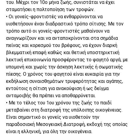
του. Μέχρι τον 10ο μήνα ζωής, συνιστάται να έχει
σταματήσει η πολτοποίηση των τροφών.
• Οι γονείς-φροντιστές να ενθαρρύνονται να
υιοθετήσουν έναν διαδραστικό τρόπο σίτισης. Με τον
τρόπο αυτό οι γονείς-φροντιστές μαθαίνουν να
αναγνωρίζουν και να ανταποκρίνονται στα σημάδια
πείνας και κορεσμού του βρέφους, να έχουν διαρκή
βλεμματική επαφή καθώς και θετική υποστηρικτική
λεκτική επικοινωνία προσφέροντας το φαγητό αργά, με
υπομονή και χωρίς την άσκηση λεκτικής ή σωματικής
πίεσης. Ο χρόνος του φαγητού είναι ευκαιρία για την
εκδήλωση συναισθημάτων τρυφερότητας και αγάπης,
εντούτοις η σίτιση για ανακούφιση ή ως δείγμα
ανταμοιβής θα πρέπει να αποθαρρύνεται.
• Με το τέλος του 1ου χρόνου της ζωής το παιδί
μεταβαίνει στη διατροφή της υπόλοιπης οικογένειας.
Είναι σημαντικό οι γονείς να υιοθετούν την
παραδοσιακή Μεσογειακή Διατροφή, εκδοχή της οποίας
είναι η ελληνική, για όλη την οικογένεια.