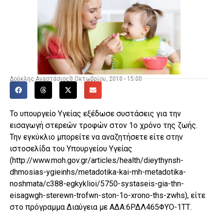
Δούκλης Αναστάσιος
8 Οκτωβρίου, 2018 - 15:00
Το υπουργείο Υγείας εξέδωσε συστάσεις για την
εισαγωγή στερεών τροφών στον 1ο χρόνο της ζωής.
Την εγκύκλιο μπορείτε να αναζητήσετε είτε στην
ιστοσελίδα του Υπουργείου Υγείας
(http://www.moh.gov.gr/articles/health/dieythynsh-
dhmosias-ygieinhs/metadotika-kai-mh-metadotika-
noshmata/c388-egkyklioi/5750-systaseis-gia-thn-
eisagwgh-sterewn-trofwn-ston-1o-xrono-ths-zwhs), είτε
στο πρόγραμμα Διαύγεια με ΑΔΑ:6ΡΔΛ465ΦΥΟ-1ΤΤ.