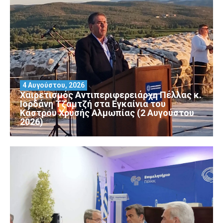
4 Αυγούστου, 2026
Χαιρετισμός Αντιπεριφερειάρχη Πέλλας κ.
Ιορδάνη Τζαμτζή στα Εγκαίνια του
Κάστρου Χρυσής Αλμωπίας (2 Αυγούστου
2026)