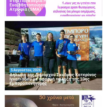
στην Παγκόσμια Ημέρα Ενημέρωσης και
Ευαισθητοποίησης για τη Νωτιαία Μυϊκή
Ατροφία (SMA)
5 Αυγούστου, 2026
Δήλωση της Δημάρχου Σκύδρας Κατερίνας
Ιγνατιάδου με αφορμή τη λήξη της 10ης
Εμποροπανήγυρης