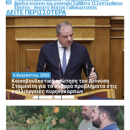
βραδιά ποίησης και μουσικής Σάββατο 12 Σεπτεμβρίου
Έδεσσα – Ανοιχτό Θέατρο Γαβαλιώτισσας
ΔΕΊΤΕ ΠΕΡΙΣΣΌΤΕΡΑ
6 Αυγούστου, 2026
Κοινοβουλευτική ερώτηση του Διονύση
Σταμενίτη για τα σοβαρά προβλήματα στις
καλλιέργειες πυρηνόκαρπων