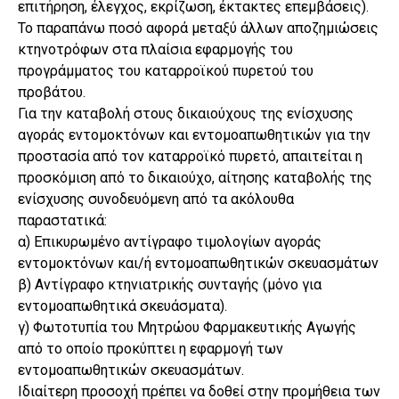
επιτήρηση, έλεγχος, εκρίζωση, έκτακτες επεμβάσεις).
Το παραπάνω ποσό αφορά μεταξύ άλλων αποζημιώσεις
κτηνοτρόφων στα πλαίσια εφαρμογής του
προγράμματος του καταρροϊκού πυρετού του
προβάτου.
Για την καταβολή στους δικαιούχους της ενίσχυσης
αγοράς εντομοκτόνων και εντομοαπωθητικών για την
προστασία από τον καταρροϊκό πυρετό, απαιτείται η
προσκόμιση από το δικαιούχο, αίτησης καταβολής της
ενίσχυσης συνοδευόμενη από τα ακόλουθα
παραστατικά:
α) Επικυρωμένο αντίγραφο τιμολογίων αγοράς
εντομοκτόνων και/ή εντομοαπωθητικών σκευασμάτων
β) Αντίγραφο κτηνιατρικής συνταγής (μόνο για
εντομοαπωθητικά σκευάσματα).
γ) Φωτοτυπία του Μητρώου Φαρμακευτικής Αγωγής
από το οποίο προκύπτει η εφαρμογή των
εντομοαπωθητικών σκευασμάτων.
Ιδιαίτερη προσοχή πρέπει να δοθεί στην προμήθεια των