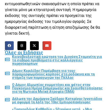
εντομοαπωθητικών σκευασμάτων η οποία πρέπει να
γίνεται μόνο με κτηνιατρική συνταγή. Η ημερομηνία
έκδοσης της συνταγής πρέπει να προηγείται της
ημερομηνίας έκδοσης του τιμολογίου αγοράς. Σε
διαφορετική περίπτωση η αίτηση αποζημίωσης δε θα
γίνεται δεκτή.
Όλες οι Ειδήσεις
Κοινοβουλευτική ερώτηση του Διονύση Σταμενίτη για
τα σοβαρά προβλήματα στις καλλιέργειες
πυρηνόκαρπων
Δήμος Κυριλίδης:Παρέμβαση για τους
παραμορφωμένους καρπούς στα ροδάκινα και τη
στήριξη των παραγωγών της Πέλλας
Ο Δήμος Αλμωπίας συμμετέχει και φέτος στην
Παγκόσμια Ημέρα Ενημέρωσης και Ευαισθητοποίησης
για τη Νωτιαία Μυϊκή Ατροφία (SMA)
Δήλωση της Δημάρχου Σκύδρας Κατερίνας Ιγνατιάδου
με αφορμή τη λήξη της 10ης Εμποροπανήγυρης
«Τραγουδάμε Καββαδία – 50 χρόνια μετά…» Μια