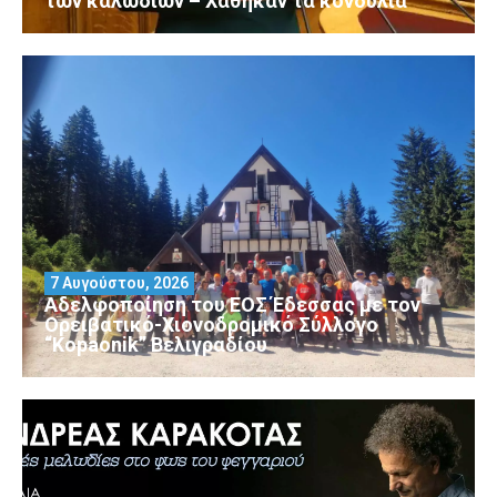
των καλωδίων – Χάθηκαν τα κονδύλια
7 Αυγούστου, 2026
Αδελφοποίηση του ΕΟΣ Έδεσσας με τον
Ορειβατικό-Χιονοδρομικό Σύλλογο
“Kopaonik” Βελιγραδίου