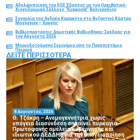
Αδελφοποίηση του ΕΟΣ Έδεσσας με τον Ορειβατικό-
Χιονοδρομικό Σύλλογο “Kopaonik” Βελιγραδίου
Συναυλία του Ανδρέα Καρακότα στο Βυζαντινό Κάστρο
Μογλενών – Χρυσής
Βιβλιοπροτάσεις Δημοτικής Βιβλιοθήκης Σκύδρας για
τον Αύγούστο 2026
Μοριοδοτούμενα Σεμινάρια από το Πανεπιστήμιο
Πειραιά
ΔΕΊΤΕ ΠΕΡΙΣΣΌΤΕΡΑ
8 Αυγούστου, 2026
Θ. Τζάκρη – Ανεμογεννήτρια χωρίς
υπόγεια διασύνδεση σημαίνει πυρκαγιά –
Πρωτοφανής αμέλεια κυβέρνησης και
ιδιωτικού ΔΕΔΔΗΕ για την υπογειοποίηση