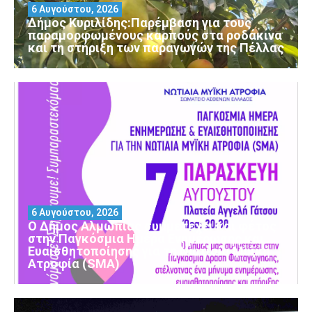
6 Αυγούστου, 2026
Δήμος Κυριλίδης:Παρέμβαση για τους
παραμορφωμένους καρπούς στα ροδάκινα
και τη στήριξη των παραγωγών της Πέλλας
6 Αυγούστου, 2026
Ο Δήμος Αλμωπίας συμμετέχει και φέτος
στην Παγκόσμια Ημέρα Ενημέρωσης και
Ευαισθητοποίησης για τη Νωτιαία Μυϊκή
Ατροφία (SMA)