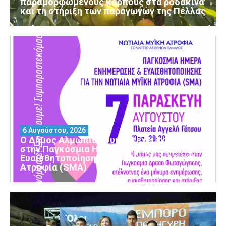
παραμορφωμένους καρπούς στα ροδάκινα
και τη στήριξη των παραγωγών της Πέλλας
6 Αυγούστου, 2026
Ο Δήμος Αλμωπίας συμμετέχει και φέτος
στην Παγκόσμια Ημέρα Ενημέρωσης και
Ευαισθητοποίησης για τη Νωτιαία Μυϊκή
Ατροφία (SMA)