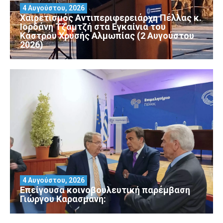
4 Αυγούστου, 2026
Χαιρετισμός Αντιπεριφερειάρχη Πέλλας κ.
Ιορδάνη Τζαμτζή στα Εγκαίνια του
Κάστρου Χρυσής Αλμωπίας (2 Αυγούστου
2026)
4 Αυγούστου, 2026
Επείγουσα κοινοβουλευτική παρέμβαση
Γιώργου Καρασμάνη: