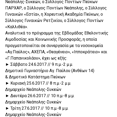
Νεάπολης-Συκεών, ο Σύλλογος Ποντίων Πεύκων
ΠΑΡΧΑΡ, ο Σύλλογος Ποντίων Νεάπολης, ο Σύλλογος
Γυναικών «Εστία», η Χορευτική Ακαδημία Πεύκων, ο
Σύλλογος Γυναικών Ρετζικίου, ο Σύλλογος Ποντίων
«Καλλιθέα».
Αναλυτικά το πρόγραμμα της Εβδομάδας Εθελοντικής
Αιμοδοσίας και Κοινωνικής Προσφοράς, η οποία
πραγματοποιείται σε συνεργασία με τα νοσοκομεία
«Αγ.Παύλος», ΑΧΕΠΑ, «Θεαγένειο», «Ιπποκράτειο» και
«Γ.Παπανικολάου», έχει ως εξής:
► Σάββατο 24.6.2017 // 9 π.μ.-2 μ.μ.
Δημοτικό Γυμναστήριο Αγ. Παύλου (Ανθέων 14)
& Δημοτικό Κατάστημα Πεύκων
► Κυριακή 25.6.2017 // 8 π.μ.-2 μ.μ.
Δημαρχείο Νεάπολης-Συκεών
► Δευτέρα 26.6.2017 // 10 π.μ.-8 μ.μ.
Δημαρχείο Νεάπολης-Συκεών
► Τρίτη 27.6.2017 // 10 π.μ.-8 μ.μ.
Δημαρχείο Νεάπολης-Συκεών