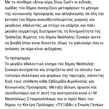
Με το σύνθημα «Δίνω αίμα, δίνω ζωή!» οι ειδικές
ομάδες του δήμου συνεχίζουν μεταφέρουν το μήνυμα
της κοινωνικής προσφοράς και αλληλεγγύης σε όλη την
έκταση του δήμου ευαισθητοποιώντας μικρούς και
μεγάλους εθελοντές, με στόχο να υπάρξει και πάλι
μεγάλη συμμετοχή, διατηρώντας τη δυναμικότητα της
Τράπεζας Αίματος του δήμου Νεάπολης-Συκεών ώστε
να βοηθά όπου είναι δυνατόν, ιδίως το καλοκαίρι που οι
ανάγκες σε αίμα είναι αυξημένες.
Το πρόγραμμα
Το μεγάλο εθελοντικό κίνημα του δήμου Νεάπολης-
Συκεών ενισχύεται και στηρίζεται από το σύνολο των
τοπικών συλλόγων και φορέων της περιοχής, κάνοντας
δική τους υπόθεση κάθε Εβδομάδα Αιμοδοσίας και
Κοινωνικής Προσφοράς. Μεταξύ άλλων, αρωγοί και
συνοδοιπόροι και σ’ αυτή την εκστρατεία είναι η Ι.Μ.
Νεαπόλεως-Σταυρουπόλεως και οι Ιεροί Ναοί του
δήμου, το Κέντρο Πρόληψης «ΠΥΞΙΔΑ», η Ένωση Γονέων