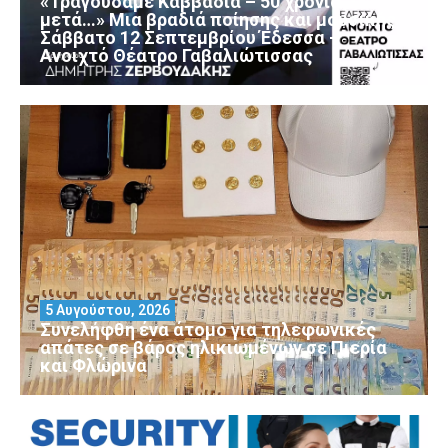
«Τραγουδάμε Καββαδία – 50 χρόνια
μετά…» Μια βραδιά ποίησης και μουσικής
Σάββατο 12 Σεπτεμβρίου Έδεσσα –
Ανοιχτό Θέατρο Γαβαλιώτισσας
5 Αυγούστου, 2026
Συνελήφθη ένα άτομο για τηλεφωνικές
απάτες σε βάρος ηλικιωμένων σε Πιερία
και Φλώρινα