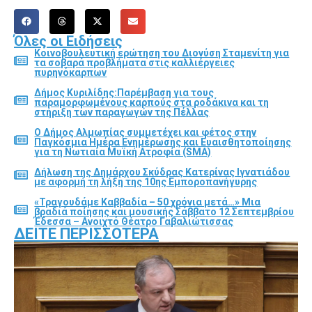
Όλες οι Ειδήσεις
Κοινοβουλευτική ερώτηση του Διονύση Σταμενίτη για
τα σοβαρά προβλήματα στις καλλιέργειες
πυρηνόκαρπων
Δήμος Κυριλίδης:Παρέμβαση για τους
παραμορφωμένους καρπούς στα ροδάκινα και τη
στήριξη των παραγωγών της Πέλλας
Ο Δήμος Αλμωπίας συμμετέχει και φέτος στην
Παγκόσμια Ημέρα Ενημέρωσης και Ευαισθητοποίησης
για τη Νωτιαία Μυϊκή Ατροφία (SMA)
Δήλωση της Δημάρχου Σκύδρας Κατερίνας Ιγνατιάδου
με αφορμή τη λήξη της 10ης Εμποροπανήγυρης
«Τραγουδάμε Καββαδία – 50 χρόνια μετά…» Μια
βραδιά ποίησης και μουσικής Σάββατο 12 Σεπτεμβρίου
Έδεσσα – Ανοιχτό Θέατρο Γαβαλιώτισσας
ΔΕΊΤΕ ΠΕΡΙΣΣΌΤΕΡΑ