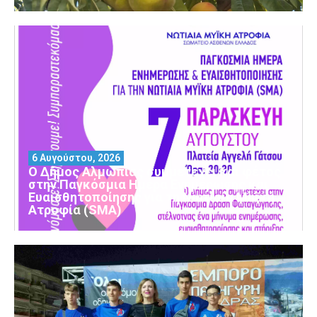
6 Αυγούστου, 2026
Ο Δήμος Αλμωπίας συμμετέχει και φέτος
στην Παγκόσμια Ημέρα Ενημέρωσης και
Ευαισθητοποίησης για τη Νωτιαία Μυϊκή
Ατροφία (SMA)