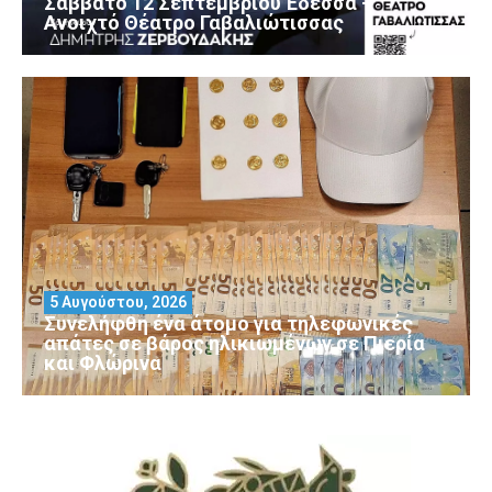
Σάββατο 12 Σεπτεμβρίου Έδεσσα –
Ανοιχτό Θέατρο Γαβαλιώτισσας
5 Αυγούστου, 2026
Συνελήφθη ένα άτομο για τηλεφωνικές
απάτες σε βάρος ηλικιωμένων σε Πιερία
και Φλώρινα