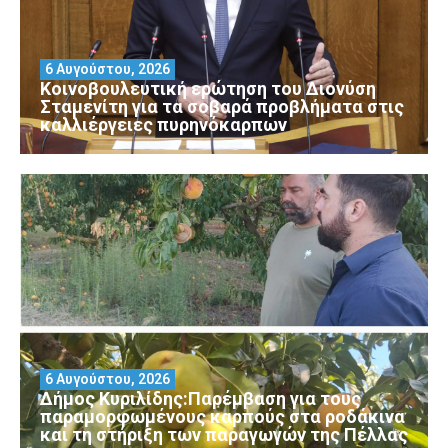
6 Αυγούστου, 2026
Κοινοβουλευτική ερώτηση του Διονύση
Σταμενίτη για τα σοβαρά προβλήματα στις
καλλιέργειες πυρηνόκαρπων
6 Αυγούστου, 2026
Δήμος Κυριλίδης:Παρέμβαση για τους
παραμορφωμένους καρπούς στα ροδάκινα
και τη στήριξη των παραγωγών της Πέλλας