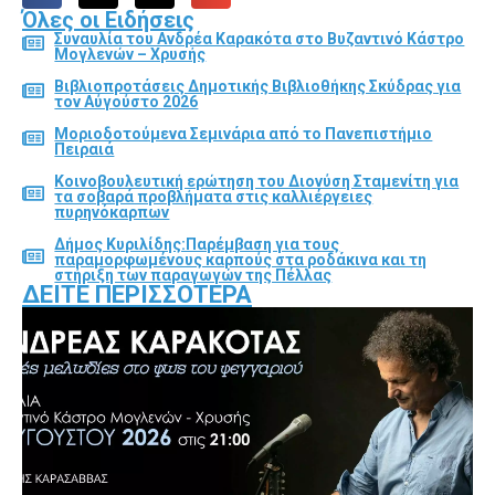
Όλες οι Ειδήσεις
Συναυλία του Ανδρέα Καρακότα στο Βυζαντινό Κάστρο
Μογλενών – Χρυσής
Βιβλιοπροτάσεις Δημοτικής Βιβλιοθήκης Σκύδρας για
τον Αύγούστο 2026
Μοριοδοτούμενα Σεμινάρια από το Πανεπιστήμιο
Πειραιά
Κοινοβουλευτική ερώτηση του Διονύση Σταμενίτη για
τα σοβαρά προβλήματα στις καλλιέργειες
πυρηνόκαρπων
Δήμος Κυριλίδης:Παρέμβαση για τους
παραμορφωμένους καρπούς στα ροδάκινα και τη
στήριξη των παραγωγών της Πέλλας
ΔΕΊΤΕ ΠΕΡΙΣΣΌΤΕΡΑ