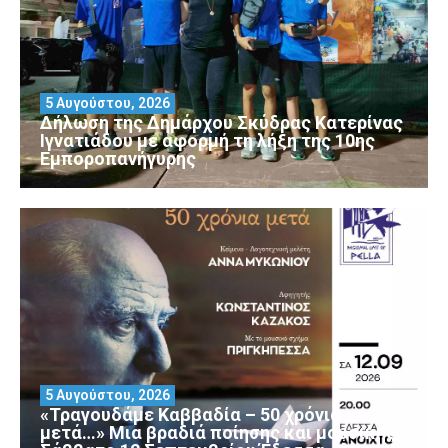
5 Αυγούστου, 2026
Δήλωση της Δημάρχου Σκύδρας Κατερίνας
Ιγνατιάδου με αφορμή τη λήξη της 10ης
Εμποροπανήγυρης
5 Αυγούστου, 2026
«Τραγουδάμε Καββαδία – 50 χρόνια
μετά…» Μια βραδιά ποίησης και μουσικής