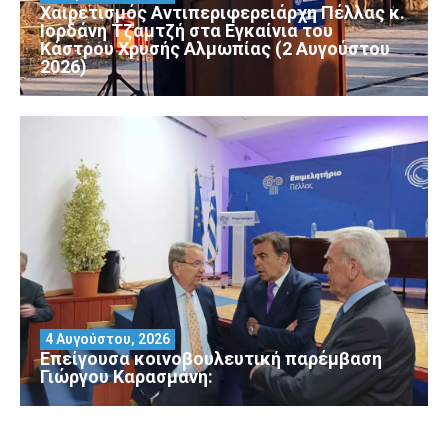
Χαιρετισμός Αντιπεριφερειάρχη Πέλλας κ.
Ιορδάνη Τζαμτζή στα Εγκαίνια του
Κάστρου Χρυσής Αλμωπίας (2 Αυγούστου
2026)
4 Αυγούστου, 2026
Επείγουσα κοινοβουλευτική παρέμβαση
Γιώργου Καρασμάνη: