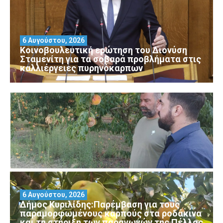
6 Αυγούστου, 2026
Κοινοβουλευτική ερώτηση του Διονύση
Σταμενίτη για τα σοβαρά προβλήματα στις
καλλιέργειες πυρηνόκαρπων
6 Αυγούστου, 2026
Δήμος Κυριλίδης:Παρέμβαση για τους
παραμορφωμένους καρπούς στα ροδάκινα
και τη στήριξη των παραγωγών της Πέλλας