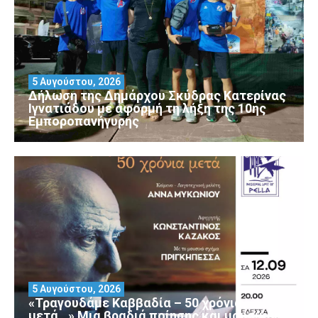
5 Αυγούστου, 2026
Δήλωση της Δημάρχου Σκύδρας Κατερίνας
Ιγνατιάδου με αφορμή τη λήξη της 10ης
Εμποροπανήγυρης
5 Αυγούστου, 2026
«Τραγουδάμε Καββαδία – 50 χρόνια
μετά…» Μια βραδιά ποίησης και μουσικής