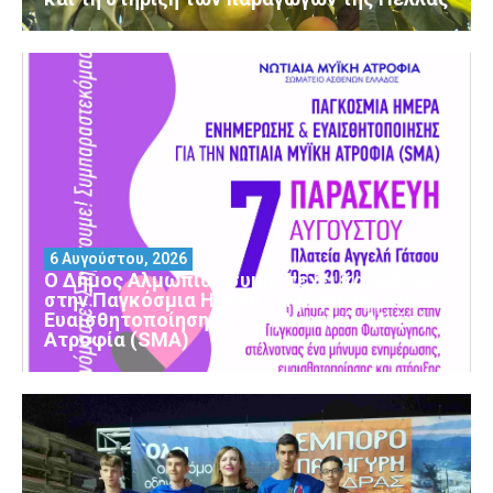
6 Αυγούστου, 2026
Ο Δήμος Αλμωπίας συμμετέχει και φέτος
στην Παγκόσμια Ημέρα Ενημέρωσης και
Ευαισθητοποίησης για τη Νωτιαία Μυϊκή
Ατροφία (SMA)