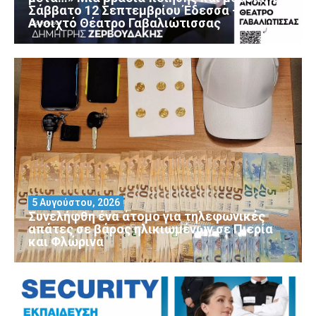
Σάββατο 12 Σεπτεμβρίου Έδεσσα –
Ανοιχτό Θέατρο Γαβαλιώτισσας
5 Αυγούστου, 2026
Συνελήφθη ένα άτομο για τηλεφωνικές
απάτες σε βάρος ηλικιωμένων σε Πιερία
και Φλώρινα