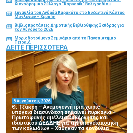
Χιονοδρομικό Σύλλογο “Kopaonik” Βελιγραδίου
Συναυλία του Ανδρέα Καρακότα στο Βυζαντινό Κάστρο
Μογλενών – Χρυσής
Βιβλιοπροτάσεις Δημοτικής Βιβλιοθήκης Σκύδρας για
τον Αύγούστο 2026
Μοριοδοτούμενα Σεμινάρια από το Πανεπιστήμιο
Πειραιά
ΔΕΊΤΕ ΠΕΡΙΣΣΌΤΕΡΑ
8 Αυγούστου, 2026
Θ. Τζάκρη – Ανεμογεννήτρια χωρίς
υπόγεια διασύνδεση σημαίνει πυρκαγιά –
Πρωτοφανής αμέλεια κυβέρνησης και
ιδιωτικού ΔΕΔΔΗΕ για την υπογειοποίηση
των καλωδίων – Χάθηκαν τα κονδύλια