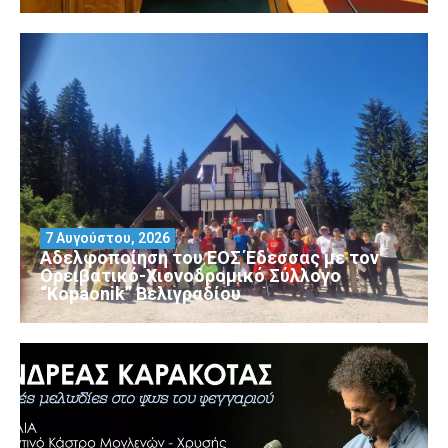
7 Αυγούστου, 2026
Αδελφοποίηση του ΕΟΣ Έδεσσας με τον
Ορειβατικό-Χιονοδρομικό Σύλλογο
“Kopaonik” Βελιγραδίου