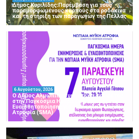
Δήμος Κυριλίδης:Παρέμβαση για τους
παραμορφωμένους καρπούς στα ροδάκινα
και τη στήριξη των παραγωγών της Πέλλας
6 Αυγούστου, 2026
Ο Δήμος Αλμωπίας συμμετέχει και φέτος
στην Παγκόσμια Ημέρα Ενημέρωσης και
Ευαισθητοποίησης για τη Νωτιαία Μυϊκή
Ατροφία (SMA)