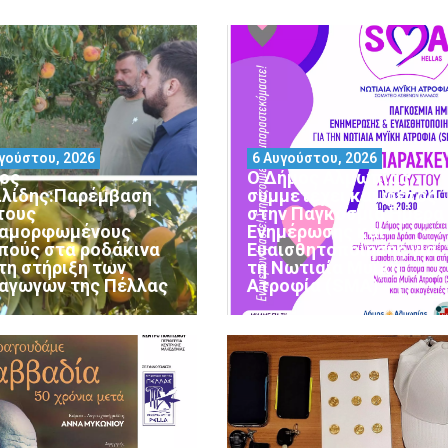
γούστου, 2026
6 Αυγούστου, 2026
ος
Ο Δήμος Αλμωπίας
ιλίδης:Παρέμβαση
συμμετέχει και φέτος
 τους
στην Παγκόσμια Ημέρα
αμορφωμένους
Ενημέρωσης και
πούς στα ροδάκινα
Ευαισθητοποίησης για
 τη στήριξη των
τη Νωτιαία Μυϊκή
αγωγών της Πέλλας
Ατροφία (SMA)