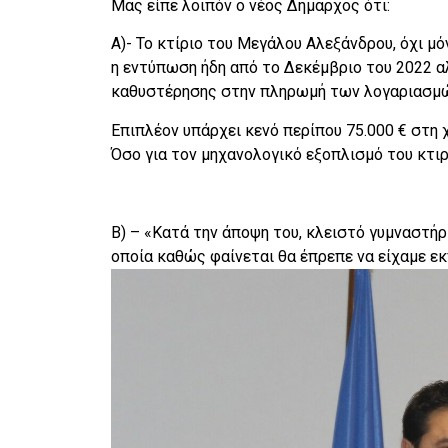
Μας είπε λοιπόν ο νέος Δήμαρχος ότι:
Α)- Το κτίριο του Μεγάλου Αλεξάνδρου, όχι μ
η εντύπωση ήδη από το Δεκέμβριο του 2022 α
καθυστέρησης στην πληρωμή των λογαριασμώ
Επιπλέον υπάρχει κενό περίπου 75.000 € στη 
Όσο για τον μηχανολογικό εξοπλισμό του κτιρ
Β) – «Κατά την άποψη του, κλειστό γυμναστήρι
οποία καθώς φαίνεται θα έπρεπε να είχαμε ε