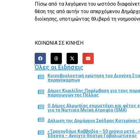
Πίσω από τα λεγόμενα του ωστόσο διαφαίνετα
θέση της από αυτήν του απερχόμενου Δημάρχ
διοίκησης, υποτιμώντας θλιβερά τη νοημοσύν
ΚΟΙΝΩΝΙΑ ΣΕ ΚΙΝΗΣΗ
Όλες οι Ειδήσεις
Κοινοβουλευτική ερώτηση του Διονύση Στα
πυρηνόκαρπων
Δήμος Κυριλίδης:Παρέμβαση για τους παρ
παραγωγών της Πέλλας
Ο Δήμος Αλμωπίας συμμετέχει και φέτος 
για τη Νωτιαία Μυϊκή Ατροφία (SMA)
Δήλωση της Δημάρχου Σκύδρας Κατερίνας Ι
«Τραγουδάμε Καββαδία – 50 χρόνια μετά…»
Έδεσσα – Ανοιχτό Θέατρο Γαβαλιώτισσας