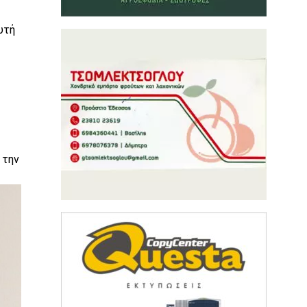
υτή
 την