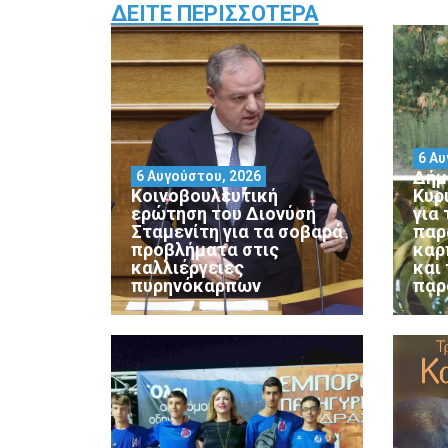
ΔΕΊΤΕ ΠΕΡΙΣΣΌΤΕΡΑ
6 Αυ
Δήμ
6 Αυγούστου, 2026
Κοινοβουλευτική
Κυρ
ερώτηση του Διονύση
για
Σταμενίτη για τα σοβαρά
παρ
προβλήματα στις
καρ
καλλιέργειες
και
πυρηνόκαρπων
παρ