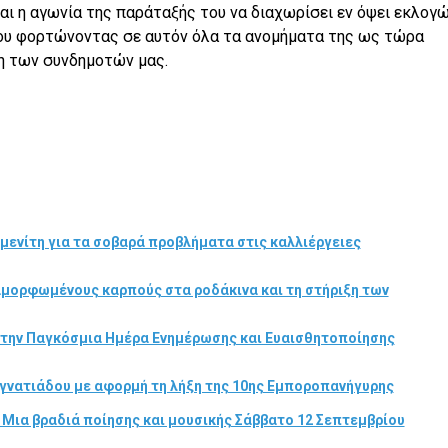
ι η αγωνία της παράταξής του να διαχωρίσει εν όψει εκλογώ
ου φορτώνοντας σε αυτόν όλα τα ανομήματα της ως τώρα
η των συνδημοτών μας.
μενίτη για τα σοβαρά προβλήματα στις καλλιέργειες
αμορφωμένους καρπούς στα ροδάκινα και τη στήριξη των
στην Παγκόσμια Ημέρα Ενημέρωσης και Ευαισθητοποίησης
γνατιάδου με αφορμή τη λήξη της 10ης Εμποροπανήγυρης
 Μια βραδιά ποίησης και μουσικής Σάββατο 12 Σεπτεμβρίου