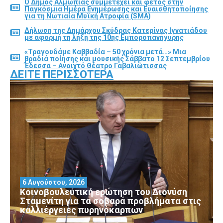
Ο Δήμος Αλμωπίας συμμετέχει και φέτος στην
Παγκόσμια Ημέρα Ενημέρωσης και Ευαισθητοποίησης
για τη Νωτιαία Μυϊκή Ατροφία (SMA)
Δήλωση της Δημάρχου Σκύδρας Κατερίνας Ιγνατιάδου
με αφορμή τη λήξη της 10ης Εμποροπανήγυρης
«Τραγουδάμε Καββαδία – 50 χρόνια μετά…» Μια
βραδιά ποίησης και μουσικής Σάββατο 12 Σεπτεμβρίου
Έδεσσα – Ανοιχτό Θέατρο Γαβαλιώτισσας
ΔΕΊΤΕ ΠΕΡΙΣΣΌΤΕΡΑ
6 Αυγούστου, 2026
Κοινοβουλευτική ερώτηση του Διονύση
Σταμενίτη για τα σοβαρά προβλήματα στις
καλλιέργειες πυρηνόκαρπων