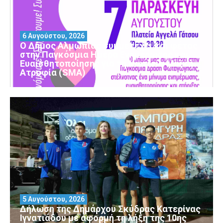
6 Αυγούστου, 2026
Ο Δήμος Αλμωπίας συμμετέχει και φέτος
στην Παγκόσμια Ημέρα Ενημέρωσης και
Ευαισθητοποίησης για τη Νωτιαία Μυϊκή
Ατροφία (SMA)
5 Αυγούστου, 2026
Δήλωση της Δημάρχου Σκύδρας Κατερίνας
Ιγνατιάδου με αφορμή τη λήξη της 10ης