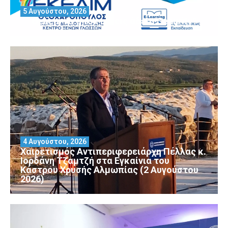
5 Αυγούστου, 2026
Θέλεις να αποκτήσεις άδεια Security?
4 Αυγούστου, 2026
Χαιρετισμός Αντιπεριφερειάρχη Πέλλας κ.
Ιορδάνη Τζαμτζή στα Εγκαίνια του
Κάστρου Χρυσής Αλμωπίας (2 Αυγούστου
2026)