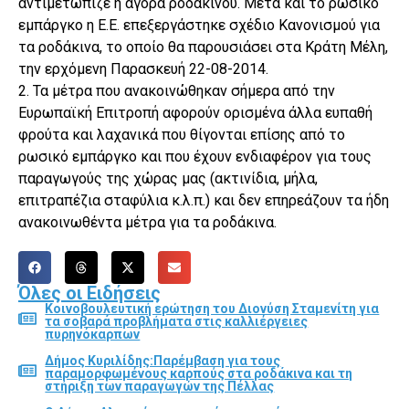
αντιμετώπιζε η αγορά ροδακίνου. Μετά και το ρωσικό
εμπάργκο η Ε.Ε. επεξεργάστηκε σχέδιο Κανονισμού για
τα ροδάκινα, το οποίο θα παρουσιάσει στα Κράτη Μέλη,
την ερχόμενη Παρασκευή 22-08-2014.
2. Τα μέτρα που ανακοινώθηκαν σήμερα από την
Ευρωπαϊκή Επιτροπή αφορούν ορισμένα άλλα ευπαθή
φρούτα και λαχανικά που θίγονται επίσης από το
ρωσικό εμπάργκο και που έχουν ενδιαφέρον για τους
παραγωγούς της χώρας μας (ακτινίδια, μήλα,
επιτραπέζια σταφύλια κ.λ.π.) και δεν επηρεάζουν τα ήδη
ανακοινωθέντα μέτρα για τα ροδάκινα.
Όλες οι Ειδήσεις
Κοινοβουλευτική ερώτηση του Διονύση Σταμενίτη για
τα σοβαρά προβλήματα στις καλλιέργειες
πυρηνόκαρπων
Δήμος Κυριλίδης:Παρέμβαση για τους
παραμορφωμένους καρπούς στα ροδάκινα και τη
στήριξη των παραγωγών της Πέλλας