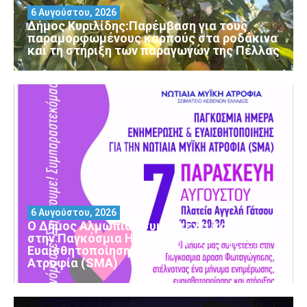
6 Αυγούστου, 2026
Δήμος Κυριλίδης:Παρέμβαση για τους
παραμορφωμένους καρπούς στα ροδάκινα
και τη στήριξη των παραγωγών της Πέλλας
6 Αυγούστου, 2026
Ο Δήμος Αλμωπίας συμμετέχει και φέτος
στην Παγκόσμια Ημέρα Ενημέρωσης και
Ευαισθητοποίησης για τη Νωτιαία Μυϊκή
Ατροφία (SMA)