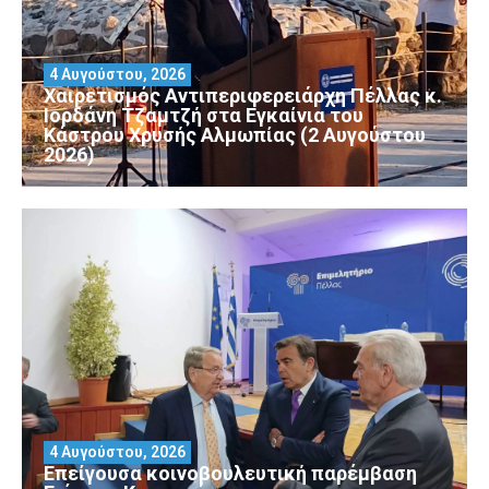
4 Αυγούστου, 2026
Χαιρετισμός Αντιπεριφερειάρχη Πέλλας κ.
Ιορδάνη Τζαμτζή στα Εγκαίνια του
Κάστρου Χρυσής Αλμωπίας (2 Αυγούστου
2026)
4 Αυγούστου, 2026
Επείγουσα κοινοβουλευτική παρέμβαση