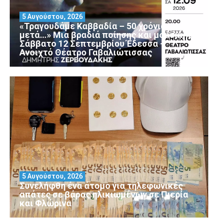
5 Αυγούστου, 2026
«Τραγουδάμε Καββαδία – 50 χρόνια
μετά…» Μια βραδιά ποίησης και μουσικής
Σάββατο 12 Σεπτεμβρίου Έδεσσα –
Ανοιχτό Θέατρο Γαβαλιώτισσας
5 Αυγούστου, 2026
Συνελήφθη ένα άτομο για τηλεφωνικές
απάτες σε βάρος ηλικιωμένων σε Πιερία
και Φλώρινα