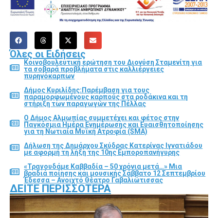
Όλες οι Ειδήσεις
Κοινοβουλευτική ερώτηση του Διονύση Σταμενίτη για
τα σοβαρά προβλήματα στις καλλιέργειες
πυρηνόκαρπων
Δήμος Κυριλίδης:Παρέμβαση για τους
παραμορφωμένους καρπούς στα ροδάκινα και τη
στήριξη των παραγωγών της Πέλλας
Ο Δήμος Αλμωπίας συμμετέχει και φέτος στην
Παγκόσμια Ημέρα Ενημέρωσης και Ευαισθητοποίησης
για τη Νωτιαία Μυϊκή Ατροφία (SMA)
Δήλωση της Δημάρχου Σκύδρας Κατερίνας Ιγνατιάδου
με αφορμή τη λήξη της 10ης Εμποροπανήγυρης
«Τραγουδάμε Καββαδία – 50 χρόνια μετά…» Μια
βραδιά ποίησης και μουσικής Σάββατο 12 Σεπτεμβρίου
Έδεσσα – Ανοιχτό Θέατρο Γαβαλιώτισσας
ΔΕΊΤΕ ΠΕΡΙΣΣΌΤΕΡΑ