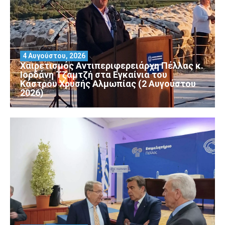
4 Αυγούστου, 2026
Χαιρετισμός Αντιπεριφερειάρχη Πέλλας κ.
Ιορδάνη Τζαμτζή στα Εγκαίνια του
Κάστρου Χρυσής Αλμωπίας (2 Αυγούστου
2026)