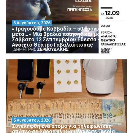
5 Αυγούστου, 2026
«Τραγουδάμε Καββαδία – 50 χρόνια
μετά…» Μια βραδιά ποίησης και μουσικής
Σάββατο 12 Σεπτεμβρίου Έδεσσα –
Ανοιχτό Θέατρο Γαβαλιώτισσας
5 Αυγούστου, 2026
Συνελήφθη ένα άτομο για τηλεφωνικές
απάτες σε βάρος ηλικιωμένων σε Πιερία