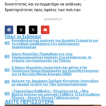
δυνατότητες και να συμμετέχει σε ανάλογες
δραστηριότητες προς όφελος των πολιτών.
ΔΙΑΦΗΜΙΣΗ
Όλες οι Ειδήσεις
Κοινοβουλευτική ερώτηση του Διονύση Σταμενίτη για
τα σοβαρά προβλήματα στις καλλιέργειες
πυρηνόκαρπων
Δήμος Κυριλίδης:Παρέμβαση για τους
παραμορφωμένους καρπούς στα ροδάκινα και τη
στήριξη των παραγωγών της Πέλλας
Ο Δήμος Αλμωπίας συμμετέχει και φέτος στην
Παγκόσμια Ημέρα Ενημέρωσης και Ευαισθητοποίησης
για τη Νωτιαία Μυϊκή Ατροφία (SMA)
Δήλωση της Δημάρχου Σκύδρας Κατερίνας Ιγνατιάδου
με αφορμή τη λήξη της 10ης Εμποροπανήγυρης
«Τραγουδάμε Καββαδία – 50 χρόνια μετά…» Μια
βραδιά ποίησης και μουσικής Σάββατο 12 Σεπτεμβρίου
Έδεσσα – Ανοιχτό Θέατρο Γαβαλιώτισσας
ΔΕΊΤΕ ΠΕΡΙΣΣΌΤΕΡΑ