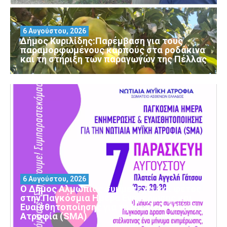
6 Αυγούστου, 2026
Δήμος Κυριλίδης:Παρέμβαση για τους
παραμορφωμένους καρπούς στα ροδάκινα
και τη στήριξη των παραγωγών της Πέλλας
6 Αυγούστου, 2026
Ο Δήμος Αλμωπίας συμμετέχει και φέτος
στην Παγκόσμια Ημέρα Ενημέρωσης και
Ευαισθητοποίησης για τη Νωτιαία Μυϊκή
Ατροφία (SMA)