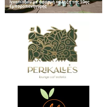
Ιγνατιάδου με αφορμή τη λήξη της 10ης
Εμποροπανήγυρης