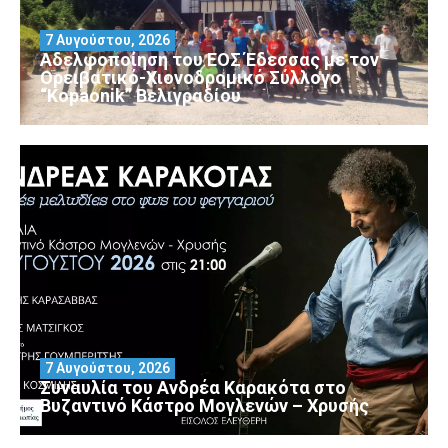
7 Αυγούστου, 2026
Αδελφοποίηση του ΕΟΣ Έδεσσας με τον
Ορειβατικό-Χιονοδρομικό Σύλλογο
“Kopaonik” Βελιγραδίου
7 Αυγούστου, 2026
Συναυλία του Ανδρέα Καρακότα στο
Βυζαντινό Κάστρο Μογλενών – Χρυσής