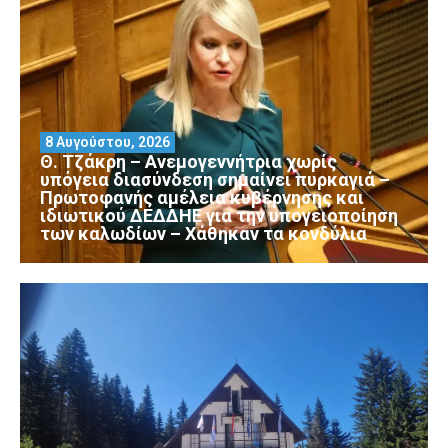
8 Αυγούστου, 2026
Θ. Τζάκρη – Ανεμογεννήτρια χωρίς
υπόγεια διασύνδεση σημαίνει πυρκαγιά –
Πρωτοφανής αμέλεια κυβέρνησης και
ιδιωτικού ΔΕΔΔΗΕ για την υπογειοποίηση
των καλωδίων – Χάθηκαν τα κονδύλια