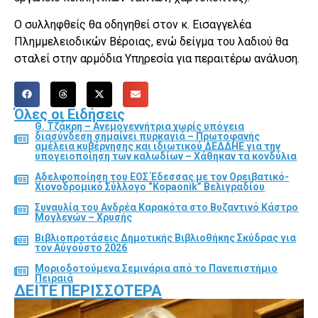
Ο συλληφθείς θα οδηγηθεί στον κ. Εισαγγελέα
Πλημμελειοδικών Βέροιας, ενώ δείγμα του λαδιού θα
σταλεί στην αρμόδια Υπηρεσία για περαιτέρω ανάλυση.
Όλες οι Ειδήσεις
Θ. Τζάκρη – Ανεμογεννήτρια χωρίς υπόγεια
διασύνδεση σημαίνει πυρκαγιά – Πρωτοφανής
αμέλεια κυβέρνησης και ιδιωτικού ΔΕΔΔΗΕ για την
υπογειοποίηση των καλωδίων – Χάθηκαν τα κονδύλια
Αδελφοποίηση του ΕΟΣ Έδεσσας με τον Ορειβατικό-
Χιονοδρομικό Σύλλογο “Kopaonik” Βελιγραδίου
Συναυλία του Ανδρέα Καρακότα στο Βυζαντινό Κάστρο
Μογλενών – Χρυσής
Βιβλιοπροτάσεις Δημοτικής Βιβλιοθήκης Σκύδρας για
τον Αύγούστο 2026
Μοριοδοτούμενα Σεμινάρια από το Πανεπιστήμιο
Πειραιά
ΔΕΊΤΕ ΠΕΡΙΣΣΌΤΕΡΑ