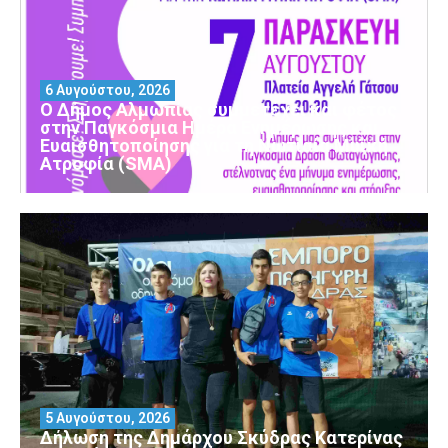
6 Αυγούστου, 2026
Ο Δήμος Αλμωπίας συμμετέχει και φέτος
στην Παγκόσμια Ημέρα Ενημέρωσης και
Ευαισθητοποίησης για τη Νωτιαία Μυϊκή
Ατροφία (SMA)
5 Αυγούστου, 2026
Δήλωση της Δημάρχου Σκύδρας Κατερίνας