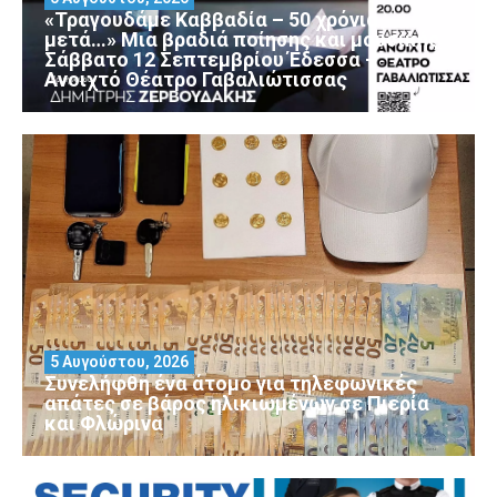
«Τραγουδάμε Καββαδία – 50 χρόνια
μετά…» Μια βραδιά ποίησης και μουσικής
Σάββατο 12 Σεπτεμβρίου Έδεσσα –
Ανοιχτό Θέατρο Γαβαλιώτισσας
5 Αυγούστου, 2026
Συνελήφθη ένα άτομο για τηλεφωνικές
απάτες σε βάρος ηλικιωμένων σε Πιερία
και Φλώρινα