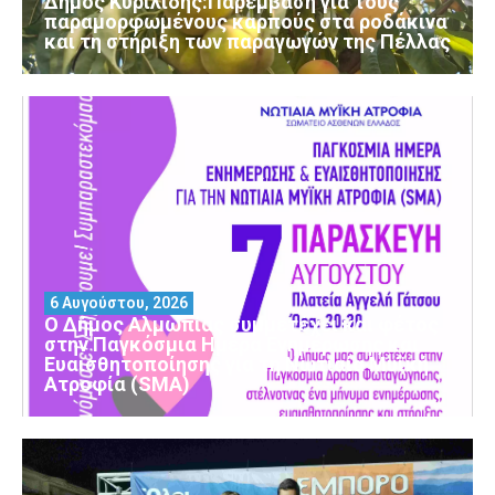
Δήμος Κυριλίδης:Παρέμβαση για τους
παραμορφωμένους καρπούς στα ροδάκινα
και τη στήριξη των παραγωγών της Πέλλας
6 Αυγούστου, 2026
Ο Δήμος Αλμωπίας συμμετέχει και φέτος
στην Παγκόσμια Ημέρα Ενημέρωσης και
Ευαισθητοποίησης για τη Νωτιαία Μυϊκή
Ατροφία (SMA)