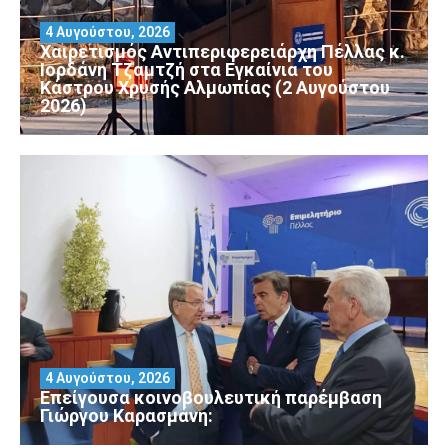
4 Αυγούστου, 2026
Χαιρετισμός Αντιπεριφερειάρχη Πέλλας κ.
Ιορδάνη Τζαμτζή στα Εγκαίνια του
Κάστρου Χρυσής Αλμωπίας (2 Αυγούστου
2026)
4 Αυγούστου, 2026
Επείγουσα κοινοβουλευτική παρέμβαση
Γιώργου Καρασμάνη: