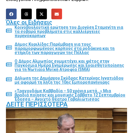
Όλες οι Ειδήσεις
Κοινοβουλευτική ερώτηση του Διονύση Σταμενίτη για
τα σοβαρά προβλήματα στις καλλιέργειες
πυρηνόκαρπων
Δήμος Κυριλίδης:Παρέμβαση για τους
παραμορφωμένους καρπούς στα ροδάκινα και τη
στήριξη των παραγωγών της Πέλλας
Ο Δήμος Αλμωπίας συμμετέχει και φέτος στην
Παγκόσμια Ημέρα Ενημέρωσης και Ευαισθητοποίησης
για τη Νωτιαία Μυϊκή Ατροφία (SMA)
Δήλωση της Δημάρχου Σκύδρας Κατερίνας Ιγνατιάδου
με αφορμή τη λήξη της 10ης Εμποροπανήγυρης
«Τραγουδάμε Καββαδία – 50 χρόνια μετά…» Μια
βραδιά ποίησης και μουσικής Σάββατο 12 Σεπτεμβρίου
Έδεσσα – Ανοιχτό Θέατρο Γαβαλιώτισσας
ΔΕΊΤΕ ΠΕΡΙΣΣΌΤΕΡΑ