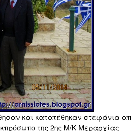
θησαν και κατατέθηκαν στεφάνια α
εκπρόσωπο της 2ης Μ/Κ Μεραρχίας