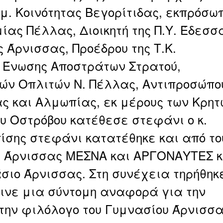
ημ. Κοινότητας Βεγορίτιδας, εκπρόσω
μίας Πέλλας, Διοικητή της Π.Υ. Έδεσσ
ς Άρνισσας, Προέδρου της Τ.Κ.
 Ένωσης Αποστράτων Στρατού,
ών Οπλιτών Ν. Πέλλας,
Αντιπροσώπο
 και Αλμωπίας, εκ μέρους των Κρητ
υ Οστρόβου κατέθεσε στεφάνι ο κ.
σης στεφάνι κατατέθηκε και από το
υς Άρνισσας ΜΕΣΝΑ και ΑΡΓΟΝΑΥΤΕΣ κ
άσιο Άρνισσας. Στη συνέχεια τηρήθηκ
γινε μια σύντομη αναφορά για την
την φιλόλογο του Γυμνασίου Άρνισσ