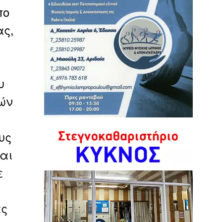
πο
ας,
υ
ών
υς
αι
ε
ας