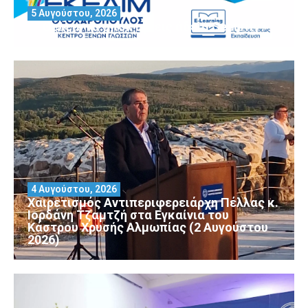
5 Αυγούστου, 2026
Θέλεις να αποκτήσεις άδεια Security?
4 Αυγούστου, 2026
Χαιρετισμός Αντιπεριφερειάρχη Πέλλας κ.
Ιορδάνη Τζαμτζή στα Εγκαίνια του
Κάστρου Χρυσής Αλμωπίας (2 Αυγούστου
2026)