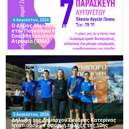
6 Αυγούστου, 2026
Ο Δήμος Αλμωπίας συμμετέχει και φέτος
στην Παγκόσμια Ημέρα Ενημέρωσης και
Ευαισθητοποίησης για τη Νωτιαία Μυϊκή
Ατροφία (SMA)
5 Αυγούστου, 2026
Δήλωση της Δημάρχου Σκύδρας Κατερίνας
Ιγνατιάδου με αφορμή τη λήξη της 10ης