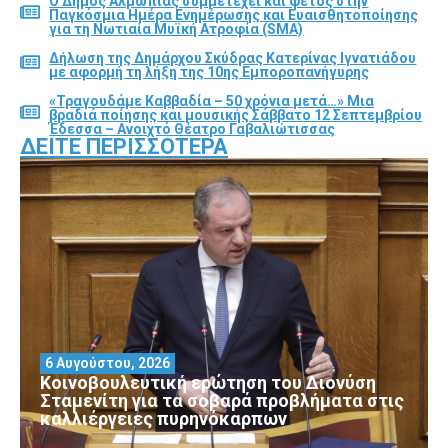
Ο Δήμος Αλμωπίας συμμετέχει και φέτος στην
Παγκόσμια Ημέρα Ενημέρωσης και Ευαισθητοποίησης
για τη Νωτιαία Μυϊκή Ατροφία (SMA)
Δήλωση της Δημάρχου Σκύδρας Κατερίνας Ιγνατιάδου
με αφορμή τη λήξη της 10ης Εμποροπανήγυρης
«Τραγουδάμε Καββαδία – 50 χρόνια μετά…» Μια
βραδιά ποίησης και μουσικής Σάββατο 12 Σεπτεμβρίου
Έδεσσα – Ανοιχτό Θέατρο Γαβαλιώτισσας
ΔΕΊΤΕ ΠΕΡΙΣΣΌΤΕΡΑ
6 Αυγούστου, 2026
Κοινοβουλευτική ερώτηση του Διονύση
Σταμενίτη για τα σοβαρά προβλήματα στις
καλλιέργειες πυρηνόκαρπων