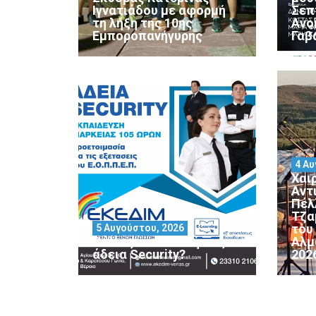
Ιγνατιάδου με αφορμή
Σεπ
τη λήξη της 10ης
Ανο
Εμποροπανήγυρης
Γαβ
4 Αυ
Χαι
Αντ
Πέλ
Τζα
του
5 Αυγούστου, 2026
Θέλεις να αποκτήσεις
Αλμ
άδεια Security?
202