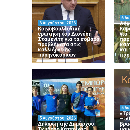
6 Αυ
Δήμ
6 Αυγούστου, 2026
Κοινοβουλευτική
Κυρ
ερώτηση του Διονύση
για
Σταμενίτη για τα σοβαρά
παρ
προβλήματα στις
καρ
καλλιέργειες
και
πυρηνόκαρπων
παρ
5 Αυ
«Τρ
– 5
5 Αυγούστου, 2026
Δήλωση της Δημάρχου
βρα
Σκύδρας Κατερίνας
μου