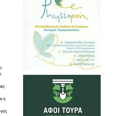
η
ο
ρες
ε η
ργός