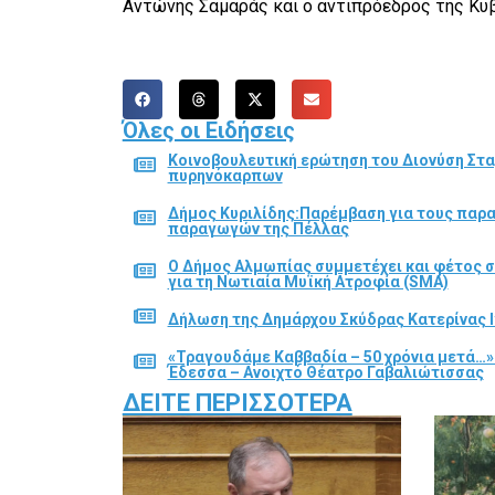
Αντώνης Σαμαράς και ο αντιπρόεδρος της Κυβ
Όλες οι Ειδήσεις
Κοινοβουλευτική ερώτηση του Διονύση Στα
πυρηνόκαρπων
Δήμος Κυριλίδης:Παρέμβαση για τους παρ
παραγωγών της Πέλλας
Ο Δήμος Αλμωπίας συμμετέχει και φέτος 
για τη Νωτιαία Μυϊκή Ατροφία (SMA)
Δήλωση της Δημάρχου Σκύδρας Κατερίνας Ι
«Τραγουδάμε Καββαδία – 50 χρόνια μετά…»
Έδεσσα – Ανοιχτό Θέατρο Γαβαλιώτισσας
ΔΕΊΤΕ ΠΕΡΙΣΣΌΤΕΡΑ