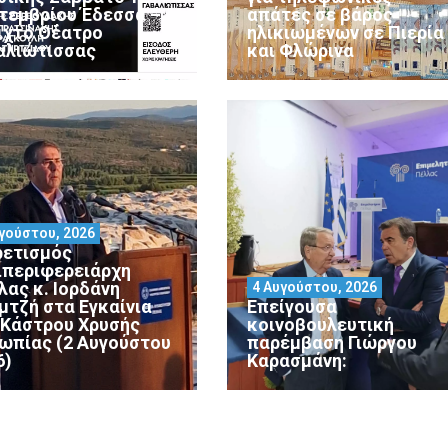
τεμβρίου Έδεσσα –
απάτες σε βάρος
ιχτό Θέατρο
ηλικιωμένων σε Πιερία
αλιώτισσας
και Φλώρινα
γούστου, 2026
ρετισμός
ιπεριφερειάρχη
λας κ. Ιορδάνη
4 Αυγούστου, 2026
μτζή στα Εγκαίνια
Επείγουσα
 Κάστρου Χρυσής
κοινοβουλευτική
ωπίας (2 Αυγούστου
παρέμβαση Γιώργου
6)
Καρασμάνη: