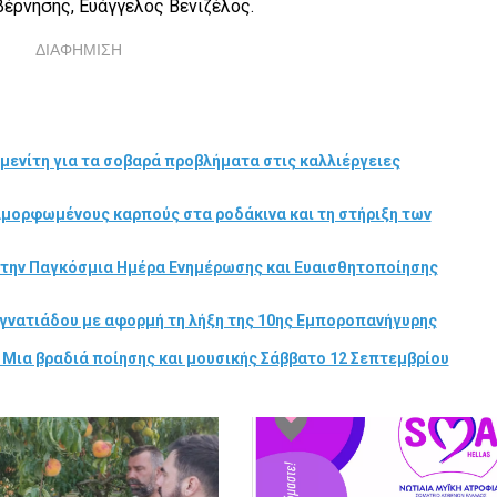
έρνησης, Ευάγγελος Βενιζέλος.
ΔΙΑΦΗΜΙΣΗ
μενίτη για τα σοβαρά προβλήματα στις καλλιέργειες
αμορφωμένους καρπούς στα ροδάκινα και τη στήριξη των
στην Παγκόσμια Ημέρα Ενημέρωσης και Ευαισθητοποίησης
γνατιάδου με αφορμή τη λήξη της 10ης Εμποροπανήγυρης
 Μια βραδιά ποίησης και μουσικής Σάββατο 12 Σεπτεμβρίου