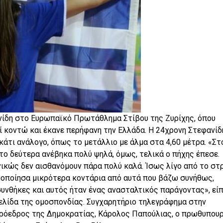
νίδη στο Ευρωπαϊκό Πρωτάθλημα Στίβου της Ζυρίχης, όπου
ί κοντώ και έκανε περήφανη την Ελλάδα. Η 24χρονη Στεφανίδ
 κάτι ανάλογο, όπως το μετάλλιο με άλμα στα 4,60 μέτρα. «Στ
το δεύτερα ανέβηκα πολύ ψηλά, όμως, τελικά ο πήχης έπεσε.
ενικώς δεν αισθανόμουν πάρα πολύ καλά. Ίσως λίγο από το στ
μοποίησα μικρότερα κοντάρια από αυτά που βάζω συνήθως,
συνθήκες και αυτός ήταν ένας ανασταλτικός παράγοντας», είπ
λίδα της ομοσπονδίας. Συγχαρητήριο τηλεγράφημα στην
 Πρόεδρος της Δημοκρατίας, Κάρολος Παπούλιας, ο πρωθυπου