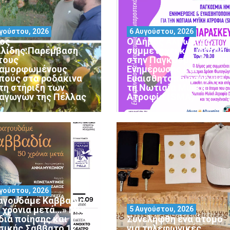
γούστου, 2026
6 Αυγούστου, 2026
ος
Ο Δήμος Αλμωπίας
ιλίδης:Παρέμβαση
συμμετέχει και φέτος
 τους
στην Παγκόσμια Ημέρα
αμορφωμένους
Ενημέρωσης και
πούς στα ροδάκινα
Ευαισθητοποίησης για
 τη στήριξη των
τη Νωτιαία Μυϊκή
αγωγών της Πέλλας
Ατροφία (SMA)
γούστου, 2026
αγουδάμε Καββαδία
0 χρόνια μετά…» Μια
5 Αυγούστου, 2026
διά ποίησης και
Συνελήφθη ένα άτομο
σικής Σάββατο 12
για τηλεφωνικές