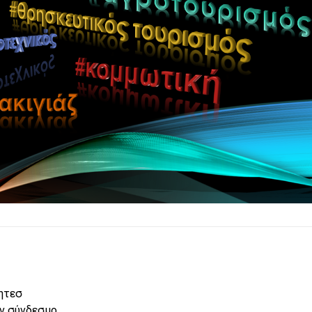
τητεσ
ν σύνδεσμο