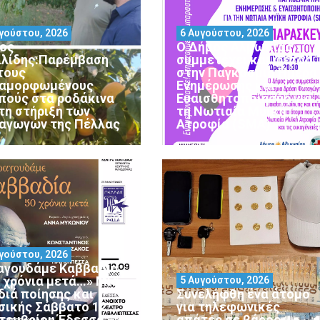
γούστου, 2026
6 Αυγούστου, 2026
ος
Ο Δήμος Αλμωπίας
ιλίδης:Παρέμβαση
συμμετέχει και φέτος
 τους
στην Παγκόσμια Ημέρα
αμορφωμένους
Ενημέρωσης και
πούς στα ροδάκινα
Ευαισθητοποίησης για
 τη στήριξη των
τη Νωτιαία Μυϊκή
αγωγών της Πέλλας
Ατροφία (SMA)
γούστου, 2026
αγουδάμε Καββαδία
0 χρόνια μετά…» Μια
5 Αυγούστου, 2026
διά ποίησης και
Συνελήφθη ένα άτομο
σικής Σάββατο 12
για τηλεφωνικές
τεμβρίου Έδεσσα –
απάτες σε βάρος