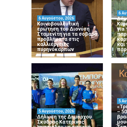
6 Αυ
Δήμ
6 Αυγούστου, 2026
Κοινοβουλευτική
Κυρ
ερώτηση του Διονύση
για
Σταμενίτη για τα σοβαρά
παρ
προβλήματα στις
καρ
καλλιέργειες
και
πυρηνόκαρπων
παρ
5 Αυ
«Τρ
– 5
5 Αυγούστου, 2026
Δήλωση της Δημάρχου
βρα
Σκύδρας Κατερίνας
μου
Ιγνατιάδου με αφορμή
Σεπ