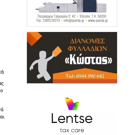
ά.
ας
το
νά
αι.