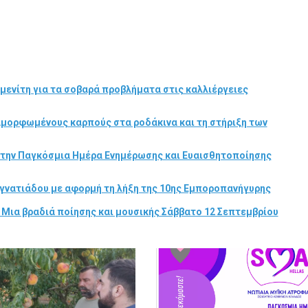
μενίτη για τα σοβαρά προβλήματα στις καλλιέργειες
αμορφωμένους καρπούς στα ροδάκινα και τη στήριξη των
στην Παγκόσμια Ημέρα Ενημέρωσης και Ευαισθητοποίησης
γνατιάδου με αφορμή τη λήξη της 10ης Εμποροπανήγυρης
 Μια βραδιά ποίησης και μουσικής Σάββατο 12 Σεπτεμβρίου