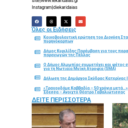
site|www.iekaridaias.gr
Instagram|diekaridaias
Όλες οι Ειδήσεις
Κοινοβουλευτική ερώτηση του Διονύση Στα
πυρηνόκαρπων
Δήμος Κυριλίδης:Παρέμβαση για τους παρ
παραγωγών της Πέλλας
Ο Δήμος Αλμωπίας συμμετέχει και φέτος 
για τη Νωτιαία Μυϊκή Ατροφία (SMA)
Δήλωση της Δημάρχου Σκύδρας Κατερίνας Ι
«Τραγουδάμε Καββαδία – 50 χρόνια μετά…»
Έδεσσα – Ανοιχτό Θέατρο Γαβαλιώτισσας
ΔΕΊΤΕ ΠΕΡΙΣΣΌΤΕΡΑ