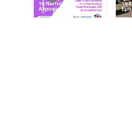
τη Νωτιαία Μυϊκή
τη 
Ατροφία (SMA)
Εμπ