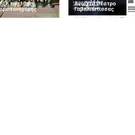
λήξη της 10ης
Ανοιχτό Θέατρο
οροπανήγυρης
Γαβαλιώτισσας