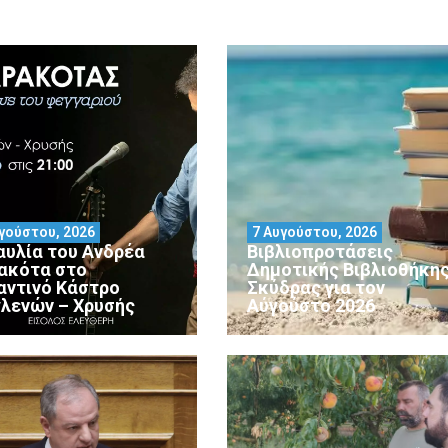
γούστου, 2026
7 Αυγούστου, 2026
αυλία του Ανδρέα
Βιβλιοπροτάσεις
ακότα στο
Δημοτικής Βιβλιοθήκη
αντινό Κάστρο
Σκύδρας για τον
λενών – Χρυσής
Αύγούστο 2026