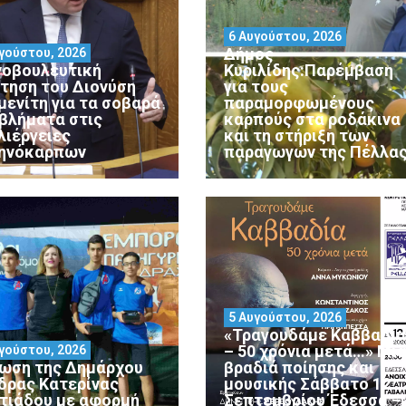
6 Αυγούστου, 2026
Δήμος
γούστου, 2026
νοβουλευτική
Κυριλίδης:Παρέμβαση
τηση του Διονύση
για τους
μενίτη για τα σοβαρά
παραμορφωμένους
βλήματα στις
καρπούς στα ροδάκινα
λιέργειες
και τη στήριξη των
ηνόκαρπων
παραγωγών της Πέλλα
5 Αυγούστου, 2026
«Τραγουδάμε Καββαδία
– 50 χρόνια μετά…» Μι
γούστου, 2026
ωση της Δημάρχου
βραδιά ποίησης και
δρας Κατερίνας
μουσικής Σάββατο 12
ατιάδου με αφορμή
Σεπτεμβρίου Έδεσσα –