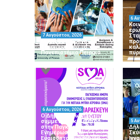
6 Αυ
Κοι
ερώ
Στα
7 Αυγούστου, 2026
Μοριοδοτούμενα
προ
Σεμινάρια από το
καλ
Πανεπιστήμιο Πειραιά
πυρ
6 Αυγούστου, 2026
Ο Δήμος Αλμωπίας
συμμετέχει και φέτος
5 Αυ
στην Παγκόσμια Ημέρα
Δήλ
Ενημέρωσης και
Σκύ
Ευαισθητοποίησης για
Ιγν