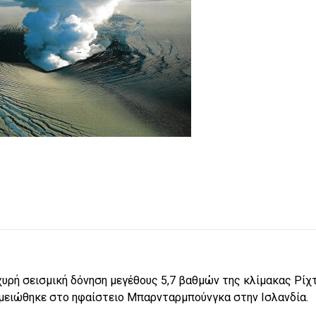
χυρή σεισμική δόνηση μεγέθους 5,7 βαθμών της κλίμακας Ρίχ
μειώθηκε στο ηφαίστειο Μπαρνταρμπούνγκα στην Ισλανδία.