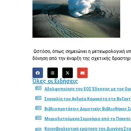
Ωστόσο, όπως σημειώνει η μετεωρολογική υπη
δόνηση από την έναρξη της σχετικής δραστηρι
Όλες οι Ειδήσεις
Αδελφοποίηση του ΕΟΣ Έδεσσας με τον Ορε
Συναυλία του Ανδρέα Καρακότα στο Βυζαν
Βιβλιοπροτάσεις Δημοτικής Βιβλιοθήκης Σ
Μοριοδοτούμενα Σεμινάρια από το Πανεπι
Κοινοβουλευτική ερώτηση του Διονύση Στα