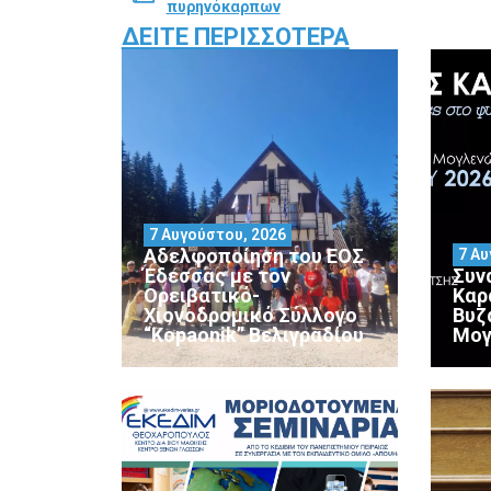
πυρηνόκαρπων
ΔΕΊΤΕ ΠΕΡΙΣΣΌΤΕΡΑ
7 Αυγούστου, 2026
Αδελφοποίηση του ΕΟΣ
7 Αυ
Έδεσσας με τον
Συν
Ορειβατικό-
Καρ
Χιονοδρομικό Σύλλογο
Βυζ
“Kopaonik” Βελιγραδίου
Μογ