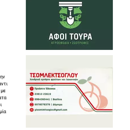
την
αντι
 με
ατα
ι
μία