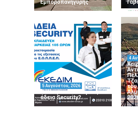
Εμποροπανήγυρης
Γαβ
4 Αυ
Χαι
Αντ
Πέλ
Τζα
του
5 Αυγούστου, 2026
Θέλεις να αποκτήσεις
Αλμ
άδεια Security?
202