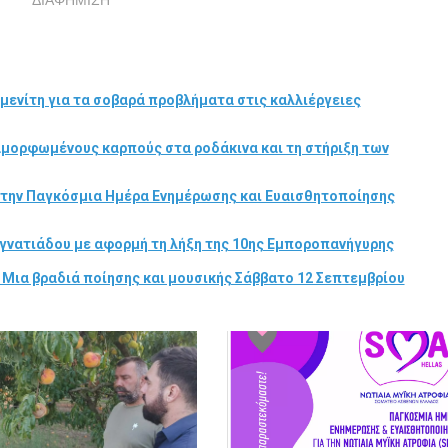
μενίτη για τα σοβαρά προβλήματα στις καλλιέργειες
αμορφωμένους καρπούς στα ροδάκινα και τη στήριξη των
στην Παγκόσμια Ημέρα Ενημέρωσης και Ευαισθητοποίησης
γνατιάδου με αφορμή τη λήξη της 10ης Εμποροπανήγυρης
 Μια βραδιά ποίησης και μουσικής Σάββατο 12 Σεπτεμβρίου