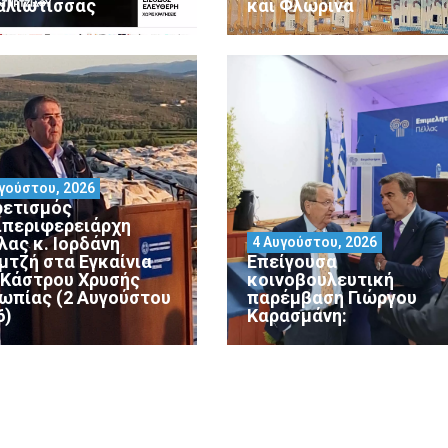
αλιώτισσας
και Φλώρινα
γούστου, 2026
ρετισμός
ιπεριφερειάρχη
λας κ. Ιορδάνη
4 Αυγούστου, 2026
μτζή στα Εγκαίνια
Επείγουσα
 Κάστρου Χρυσής
κοινοβουλευτική
ωπίας (2 Αυγούστου
παρέμβαση Γιώργου
6)
Καρασμάνη: