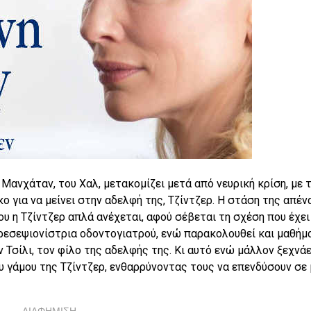
Μανχάταν, του Χαλ, μετακομίζει μετά από νευρική κρίση, με 
κο για να μείνει στην αδελφή της, Τζίντζερ. Η στάση της απέν
που η Τζίντζερ απλά ανέχεται, αφού σέβεται τη σχέση που έχει
 ρεσεψιονίστρια οδοντογιατρού, ενώ παρακολουθεί και μαθήμ
ν Τσίλι, τον φίλο της αδελφής της. Κι αυτό ενώ μάλλον ξεχνάε
ου γάμου της Τζίντζερ, ενθαρρύνοντας τους να επενδύσουν σε 
ΔΙΑΦΗΜΙΣΗ