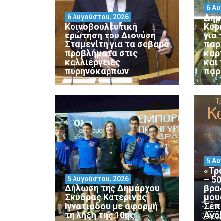
6 Αυ
Δήμ
6 Αυγούστου, 2026
Κοινοβουλευτική
Κυρ
ερώτηση του Διονύση
για
Σταμενίτη για τα σοβαρά
παρ
προβλήματα στις
καρ
καλλιέργειες
και
πυρηνόκαρπων
παρ
5 Αυ
«Τρ
– 5
5 Αυγούστου, 2026
Δήλωση της Δημάρχου
βρα
Σκύδρας Κατερίνας
μου
Ιγνατιάδου με αφορμή
Σεπ
τη λήξη της 10ης
Ανο