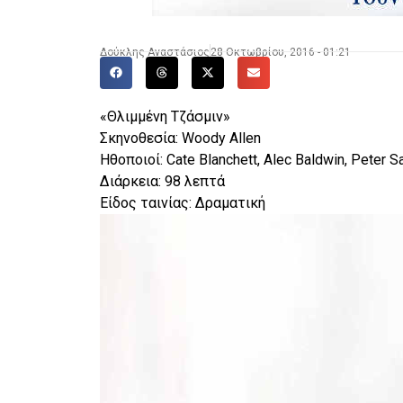
Δούκλης Αναστάσιος
28 Οκτωβρίου, 2016 - 01:21
«Θλιμμένη Τζάσμιν»
Σκηνοθεσία: Woody Allen
Ηθοποιοί: Cate Blanchett, Alec Baldwin, Peter S
Διάρκεια: 98 λεπτά
Είδος ταινίας: Δραματική