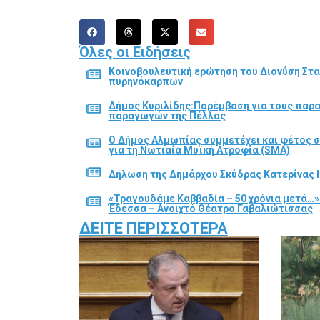
Όλες οι Ειδήσεις
Κοινοβουλευτική ερώτηση του Διονύση Στα
πυρηνόκαρπων
Δήμος Κυριλίδης:Παρέμβαση για τους παρ
παραγωγών της Πέλλας
Ο Δήμος Αλμωπίας συμμετέχει και φέτος 
για τη Νωτιαία Μυϊκή Ατροφία (SMA)
Δήλωση της Δημάρχου Σκύδρας Κατερίνας Ι
«Τραγουδάμε Καββαδία – 50 χρόνια μετά…»
Έδεσσα – Ανοιχτό Θέατρο Γαβαλιώτισσας
ΔΕΊΤΕ ΠΕΡΙΣΣΌΤΕΡΑ