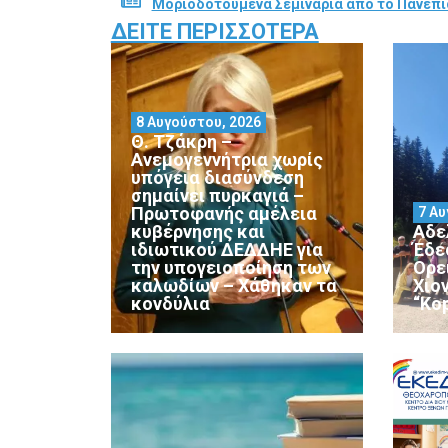
Μοριοδοτούμενα Σεμινάρια από το Πανεπι
ΔΕΊΤΕ ΠΕΡΙΣΣΌΤΕΡΑ
8 Αυγούστου, 2026
Θ. Τζάκρη –
Ανεμογεννήτρια χωρίς
υπόγεια διασύνδεση
σημαίνει πυρκαγιά –
Πρωτοφανής αμέλεια
7 Αυ
κυβέρνησης και
Αδε
ιδιωτικού ΔΕΔΔΗΕ για
Έδε
την υπογειοποίηση των
Ορε
καλωδίων – Χάθηκαν τα
Χιο
κονδύλια
“Ko