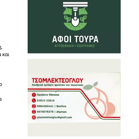
,
 και
ο
α