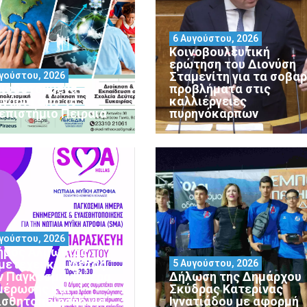
6 Αυγούστου, 2026
Κοινοβουλευτική
ερώτηση του Διονύση
Σταμενίτη για τα σοβα
γούστου, 2026
ιοδοτούμενα
προβλήματα στις
ινάρια από το
καλλιέργειες
επιστήμιο Πειραιά
πυρηνόκαρπων
γούστου, 2026
ήμος Αλμωπίας
μετέχει και φέτος
5 Αυγούστου, 2026
ν Παγκόσμια Ημέρα
Δήλωση της Δημάρχου
μέρωσης και
Σκύδρας Κατερίνας
ισθητοποίησης για
Ιγνατιάδου με αφορμή