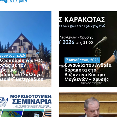
στήμιο Πειραιά
γούστου, 2026
λφοποίηση του ΕΟΣ
7 Αυγούστου, 2026
σσας με τον
Συναυλία του Ανδρέα
ιβατικό-
Καρακότα στο
νοδρομικό Σύλλογο
Βυζαντινό Κάστρο
paonik” Βελιγραδίου
Μογλενών – Χρυσής