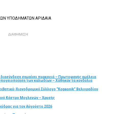
ΚΩΝ ΥΠΟΔΗΜΑΤΩΝ ΑΡΙΔΑΙΑ
ΔΙΑΦΗΜΙΣΗ
α διασύνδεση σημαίνει πυρκαγιά – Πρωτοφανής αμέλεια
 υπογειοποίηση των καλωδίων – Χάθηκαν τα κονδύλια
ιβατικό-Χιονοδρομικό Σύλλογο “Kopaonik” Βελιγραδίου
τινό Κάστρο Μογλενών – Χρυσής
κύδρας για τον Αύγούστο 2026