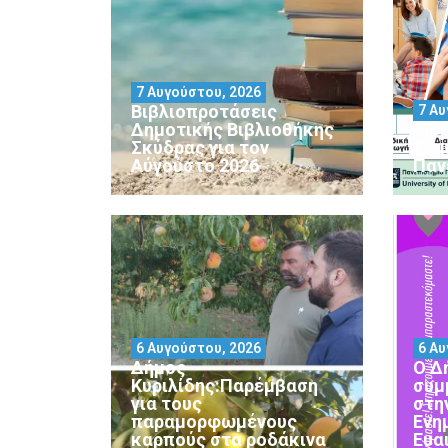
7 Αυγούστου, 2026
Βιβλιοπροτάσεις
7 Αυ
Δημοτικής Βιβλιοθήκης
Μορ
Σκύδρας για τον
Σεμ
Αύγούστο 2026
Παν
6 Αυγούστου, 2026
6 Αυ
Δήμος
Ο Δ
Κυριλίδης:Παρέμβαση
συμ
για τους
στη
παραμορφωμένους
Ενη
καρπούς στα ροδάκινα
Ευα