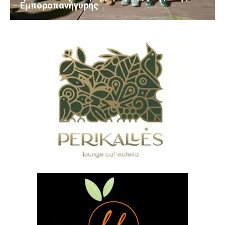
Εμποροπανήγυρης