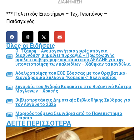
ΔΙΑΦΗΜΙΣΗ
*** Πολιτικός Επιστήμων – Τεχ. Γεωπόνος –
Παιδαγωγός
Όλες οι Ειδήσεις
Θ. Τζάκρη – Ανεμογεννήτρια χωρίς υπόγεια
διασύνδεση σημαίνει πυρκαγιά – Πρωτοφανής
αμέλεια κυβέρνησης και ιδιωτικού ΔΕΔΔΗΕ για την
υπογειοποίηση των καλωδίων – Χάθηκαν τα κονδύλια
Αδελφοποίηση του ΕΟΣ Έδεσσας με τον Ορειβατικό-
Χιονοδρομικό Σύλλογο “Kopaonik” Βελιγραδίου
Συναυλία του Ανδρέα Καρακότα στο Βυζαντινό Κάστρο
Μογλενών – Χρυσής
Βιβλιοπροτάσεις Δημοτικής Βιβλιοθήκης Σκύδρας για
τον Αύγούστο 2026
Μοριοδοτούμενα Σεμινάρια από το Πανεπιστήμιο
Πειραιά
ΔΕΊΤΕ ΠΕΡΙΣΣΌΤΕΡΑ