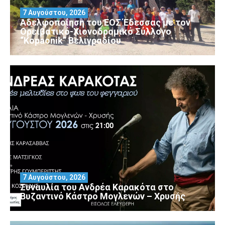
7 Αυγούστου, 2026
Αδελφοποίηση του ΕΟΣ Έδεσσας με τον
Ορειβατικό-Χιονοδρομικό Σύλλογο
“Kopaonik” Βελιγραδίου
7 Αυγούστου, 2026
Συναυλία του Ανδρέα Καρακότα στο
Βυζαντινό Κάστρο Μογλενών – Χρυσής