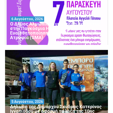
6 Αυγούστου, 2026
Ο Δήμος Αλμωπίας συμμετέχει και φέτος
στην Παγκόσμια Ημέρα Ενημέρωσης και
Ευαισθητοποίησης για τη Νωτιαία Μυϊκή
Ατροφία (SMA)
5 Αυγούστου, 2026
Δήλωση της Δημάρχου Σκύδρας Κατερίνας
Ιγνατιάδου με αφορμή τη λήξη της 10ης