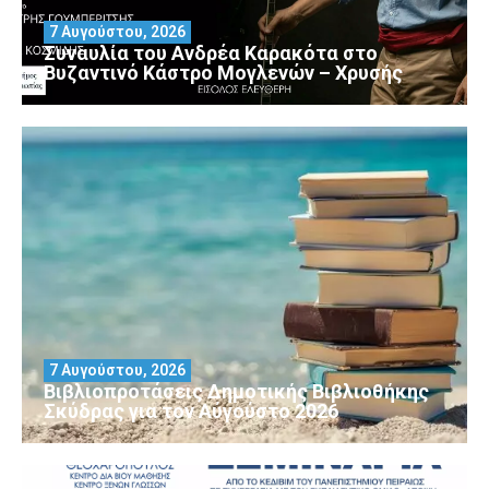
7 Αυγούστου, 2026
Συναυλία του Ανδρέα Καρακότα στο
Βυζαντινό Κάστρο Μογλενών – Χρυσής
7 Αυγούστου, 2026
Βιβλιοπροτάσεις Δημοτικής Βιβλιοθήκης
Σκύδρας για τον Αύγούστο 2026