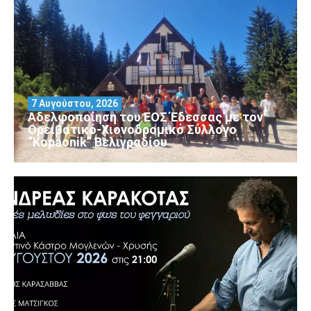
7 Αυγούστου, 2026
Αδελφοποίηση του ΕΟΣ Έδεσσας με τον
Ορειβατικό-Χιονοδρομικό Σύλλογο
“Kopaonik” Βελιγραδίου