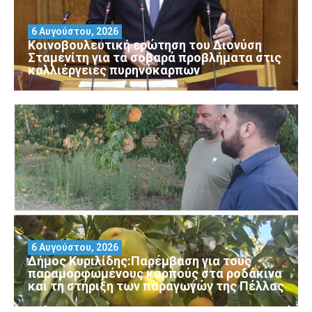
6 Αυγούστου, 2026
Κοινοβουλευτική ερώτηση του Διονύση
Σταμενίτη για τα σοβαρά προβλήματα στις
καλλιέργειες πυρηνόκαρπων
6 Αυγούστου, 2026
Δήμος Κυριλίδης:Παρέμβαση για τους
παραμορφωμένους καρπούς στα ροδάκινα
και τη στήριξη των παραγωγών της Πέλλας