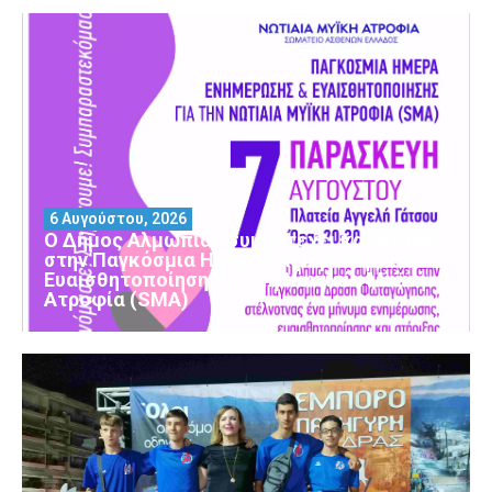
6 Αυγούστου, 2026
Ο Δήμος Αλμωπίας συμμετέχει και φέτος
στην Παγκόσμια Ημέρα Ενημέρωσης και
Ευαισθητοποίησης για τη Νωτιαία Μυϊκή
Ατροφία (SMA)