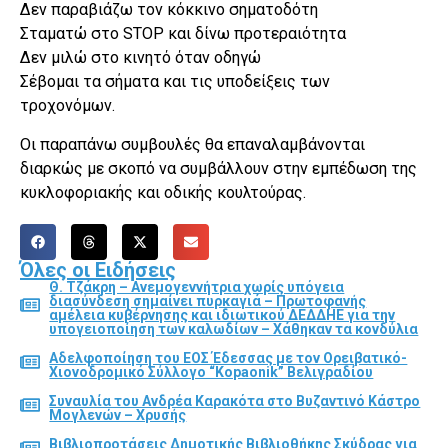
Δεν παραβιάζω τον κόκκινο σηματοδότη
Σταματώ στο STOP και δίνω προτεραιότητα
Δεν μιλώ στο κινητό όταν οδηγώ
Σέβομαι τα σήματα και τις υποδείξεις των
τροχονόμων.
Οι παραπάνω συμβουλές θα επαναλαμβάνονται
διαρκώς με σκοπό να συμβάλλουν στην εμπέδωση της
κυκλοφοριακής και οδικής κουλτούρας.
Όλες οι Ειδήσεις
Θ. Τζάκρη – Ανεμογεννήτρια χωρίς υπόγεια
διασύνδεση σημαίνει πυρκαγιά – Πρωτοφανής
αμέλεια κυβέρνησης και ιδιωτικού ΔΕΔΔΗΕ για την
υπογειοποίηση των καλωδίων – Χάθηκαν τα κονδύλια
Αδελφοποίηση του ΕΟΣ Έδεσσας με τον Ορειβατικό-
Χιονοδρομικό Σύλλογο “Kopaonik” Βελιγραδίου
Συναυλία του Ανδρέα Καρακότα στο Βυζαντινό Κάστρο
Μογλενών – Χρυσής
Βιβλιοπροτάσεις Δημοτικής Βιβλιοθήκης Σκύδρας για