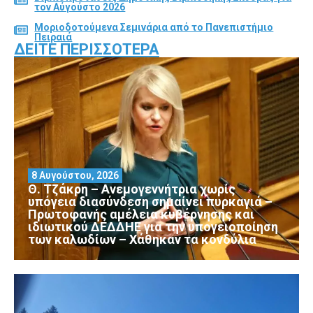
τον Αύγούστο 2026
Μοριοδοτούμενα Σεμινάρια από το Πανεπιστήμιο
Πειραιά
ΔΕΊΤΕ ΠΕΡΙΣΣΌΤΕΡΑ
8 Αυγούστου, 2026
Θ. Τζάκρη – Ανεμογεννήτρια χωρίς
υπόγεια διασύνδεση σημαίνει πυρκαγιά –
Πρωτοφανής αμέλεια κυβέρνησης και
ιδιωτικού ΔΕΔΔΗΕ για την υπογειοποίηση
των καλωδίων – Χάθηκαν τα κονδύλια