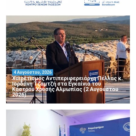
Θέλεις να αποκτήσεις άδεια Security?
4 Αυγούστου, 2026
Χαιρετισμός Αντιπεριφερειάρχη Πέλλας κ.
Ιορδάνη Τζαμτζή στα Εγκαίνια του
Κάστρου Χρυσής Αλμωπίας (2 Αυγούστου
2026)