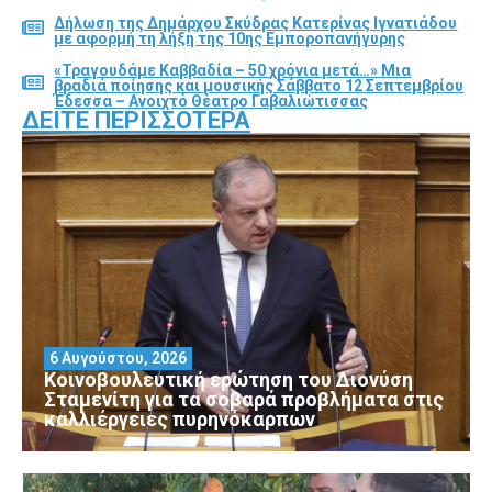
Δήλωση της Δημάρχου Σκύδρας Κατερίνας Ιγνατιάδου
με αφορμή τη λήξη της 10ης Εμποροπανήγυρης
«Τραγουδάμε Καββαδία – 50 χρόνια μετά…» Μια
βραδιά ποίησης και μουσικής Σάββατο 12 Σεπτεμβρίου
Έδεσσα – Ανοιχτό Θέατρο Γαβαλιώτισσας
ΔΕΊΤΕ ΠΕΡΙΣΣΌΤΕΡΑ
6 Αυγούστου, 2026
Κοινοβουλευτική ερώτηση του Διονύση
Σταμενίτη για τα σοβαρά προβλήματα στις
καλλιέργειες πυρηνόκαρπων