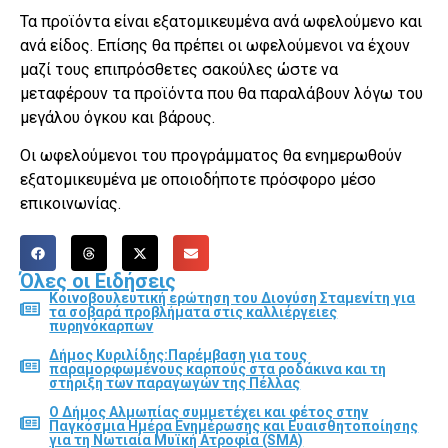
Τα προϊόντα είναι εξατομικευμένα ανά ωφελούμενο και
ανά είδος. Επίσης θα πρέπει οι ωφελούμενοι να έχουν
μαζί τους επιπρόσθετες σακούλες ώστε να
μεταφέρουν τα προϊόντα που θα παραλάβουν λόγω του
μεγάλου όγκου και βάρους.
Οι ωφελούμενοι του προγράμματος θα ενημερωθούν
εξατομικευμένα με οποιοδήποτε πρόσφορο μέσο
επικοινωνίας.
Όλες οι Ειδήσεις
Κοινοβουλευτική ερώτηση του Διονύση Σταμενίτη για
τα σοβαρά προβλήματα στις καλλιέργειες
πυρηνόκαρπων
Δήμος Κυριλίδης:Παρέμβαση για τους
παραμορφωμένους καρπούς στα ροδάκινα και τη
στήριξη των παραγωγών της Πέλλας
Ο Δήμος Αλμωπίας συμμετέχει και φέτος στην
Παγκόσμια Ημέρα Ενημέρωσης και Ευαισθητοποίησης
για τη Νωτιαία Μυϊκή Ατροφία (SMA)