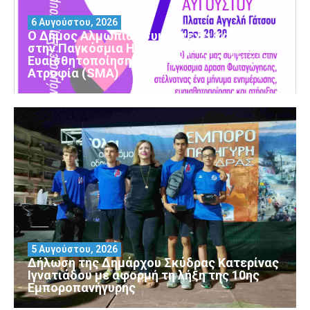
6 Αυγούστου, 2026
Ο Δήμος Αλμωπίας συμμετέχει και φέτος
στην Παγκόσμια Ημέρα Ενημέρωσης και
Ευαισθητοποίησης για τη Νωτιαία Μυϊκή
Ατροφία (SMA)
5 Αυγούστου, 2026
Δήλωση της Δημάρχου Σκύδρας Κατερίνας
Ιγνατιάδου με αφορμή τη λήξη της 10ης
Εμποροπανήγυρης