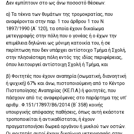
Δεν εμπίπτουν στο ως άνω ποσοστό θέσεων:
α) Τα τέκνα των θυμάτων της τρομοκρατίας, που
αναφέρονται στην παρ. 1 του άρθρου 1 του Ν.
1897/1990 (Α ́ 120), τα οποία έχουν δικαίωμα
μετεγγραφής στην πόλη που ο γονέας ή ο έχων την
επιμέλεια δηλώνει ως μόνιμη κατοικία του, ή σε
περίπτωση που δεν υπάρχει αντίστοιχο Τμήμα ή Σχολή,
στην πλησιέστερη πόλη εντός της ιδίας περιφέρειας,
όπου λειτουργεί αντίστοιχη Σχολή ή Τμήμα, και
β) Φοιτητές που έχουν αναπηρία (σωματική, διανοητική
ή ψυχική) 67% και άνω, πιστοποιούμενη από το Κέντρο
Πιστοποίησης Αναπηρίας (ΚΕ.Π.Α.) ή φοιτητές, που
πάσχουν από τις αναφερόμενες στο παράρτημα της υπ’
αριθμ . Φ.151/17897/Β6/2014 (Β ́ 358) κοινής
υπουργικής απόφασης παθήσεις, όπως αυτή εκάστοτε
τροποποιείται ή αντικαθίσταται, ή έχουν
πραγματοποιήσει δωρεά οργάνου ή μυελού των οστών.
Οι φοιτητές αυτοί έχουν δικαίωμα μετεγγραφής στην