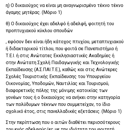
η) Ο δικαιούχος να είναι μη αναγνωρισμένο τέκνο τέκνο
άγαμης μητέρας. (Μόριο 1)
θ) Ο δικαιούχος έχει αδελφό ή αδελφή, φοιτητή του
προπτυχιακού κύκλου σπουδών
, εφόσον δεν είναι ήδη κάτοχος πτυχίου, μεταπτυχιακού
ή διδακτορικού τίτλου, που φοιτά σε Πανεπιστήμιο ή
Τ.Ε.Ι. ή στις Ανώτατες Εκκλησιαστικές Ακαδημίες ή
στην Ανώτατη Σχολή Παιδαγωγικής και Τεχνολογικής
Εκπαίδευσης (Α.Σ.ΠΑΙ.Τ.Ε.), καθώς και στις Ανώτερες
Σχολές Τουριστικής Εκπαίδευσης του Υπουργείου
Οικονομίας, Υποδομών, Ναυτιλίας και Τουρισμού,
διαφορετικής πόλης της μόνιμης κατοικίας των
γονέων τους ή ο δικαιούχος να ανήκει στην κατηγορία
των πολύδυμων τέκνων που συμμετείχαν, το ίδιο
σχολικό έτος, στις πανελλαδικές εξετάσεις. (Μόριο 1)
Στην περίπτωση που ο αιτών διαθέτει περισσότερους
του ενός αδελφούς/ες με την ιδιότητα του φοιτητή