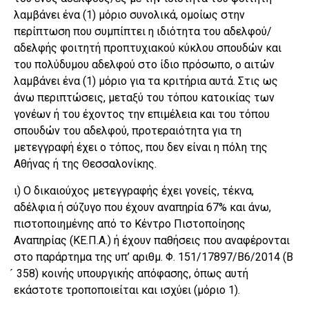
λαμβάνει ένα (1) μόριο συνολικά, ομοίως στην
περίπτωση που συμπίπτει η ιδιότητα του αδελφού/
αδελφής φοιτητή προπτυχιακού κύκλου σπουδών και
του πολύδυμου αδελφού στο ίδιο πρόσωπο, ο αιτών
λαμβάνει ένα (1) μόριο για τα κριτήρια αυτά. Στις ως
άνω περιπτώσεις, μεταξύ του τόπου κατοικίας των
γονέων ή του έχοντος την επιμέλεια και του τόπου
σπουδών του αδελφού, προτεραιότητα για τη
μετεγγραφή έχει ο τόπος, που δεν είναι η πόλη της
Αθήνας ή της Θεσσαλονίκης.
ι) Ο δικαιούχος μετεγγραφής έχει γονείς, τέκνα,
αδέλφια ή σύζυγο που έχουν αναπηρία 67% και άνω,
πιστοποιημένης από το Κέντρο Πιστοποίησης
Αναπηρίας (ΚΕ.Π.Α.) ή έχουν παθήσεις που αναφέρονται
στο παράρτημα της υπ’ αριθμ. Φ. 151/17897/Β6/2014 (Β
́ 358) κοινής υπουργικής απόφασης, όπως αυτή
εκάστοτε τροποποιείται και ισχύει (μόριο 1).