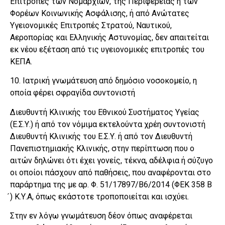
Επιτροπές των Νομαρχιών, της Περιφέρειας ή των
Φορέων Κοινωνικής Ασφάλισης, ή από Ανώτατες
Υγειονομικές Επιτροπές Στρατού, Ναυτικού,
Αεροπορίας και Ελληνικής Αστυνομίας, δεν απαιτείται
εκ νέου εξέταση από τις υγειονομικές επιτροπές του
ΚΕΠΑ.
10. Ιατρική γνωμάτευση από δημόσιο νοσοκομείο, η
οποία φέρει σφραγίδα συντονιστή
Διευθυντή Κλινικής του Εθνικού Συστήματος Υγείας
(Ε.Σ.Υ.) ή από τον νόμιμα εκτελούντα χρέη συντονιστή
Διευθυντή Κλινικής του Ε.Σ.Υ. ή από τον Διευθυντή
Πανεπιστημιακής Κλινικής, στην περίπτωση που ο
αιτών δηλώνει ότι έχει γονείς, τέκνα, αδέλφια ή σύζυγο
οι οποίοι πάσχουν από παθήσεις, που αναφέρονται στο
παράρτημα της με αρ. Φ. 51/17897/Β6/2014 (ΦΕΚ 358 Β
́) Κ.Υ.Α, όπως εκάστοτε τροποποιείται και ισχύει.
Στην εν λόγω γνωμάτευση δέον όπως αναφέρεται