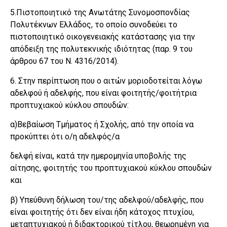
5.Πιστοποιητικό της Ανωτάτης Συνομοσπονδίας
Πολυτέκνων Ελλάδος, το οποίο συνοδεύει το
πιστοποιητικό οικογενειακής κατάστασης για την
απόδειξη της πολυτεκνικής ιδιότητας (παρ. 9 του
άρθρου 67 του Ν. 4316/2014).
6. Στην περίπτωση που ο αιτών μοριοδοτείται λόγω
αδελφού ή αδελφής, που είναι φοιτητής/φοιτήτρια
προπτυχιακού κύκλου σπουδών:
α)Βεβαίωση Τμήματος ή Σχολής, από την οποία να
προκύπτει ότι ο/η αδελφός/α
δελφή είναι, κατά την ημερομηνία υποβολής της
αίτησης, φοιτητής του προπτυχιακού κύκλου σπουδών
και
β) Υπεύθυνη δήλωση του/της αδελφού/αδελφής, που
είναι φοιτητής ότι δεν είναι ήδη κάτοχος πτυχίου,
μεταπτυχιακού ή διδακτορικού τίτλου, θεωρημένη για