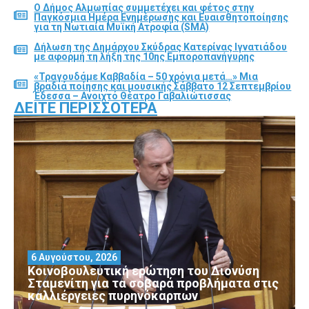
Ο Δήμος Αλμωπίας συμμετέχει και φέτος στην
Παγκόσμια Ημέρα Ενημέρωσης και Ευαισθητοποίησης
για τη Νωτιαία Μυϊκή Ατροφία (SMA)
Δήλωση της Δημάρχου Σκύδρας Κατερίνας Ιγνατιάδου
με αφορμή τη λήξη της 10ης Εμποροπανήγυρης
«Τραγουδάμε Καββαδία – 50 χρόνια μετά…» Μια
βραδιά ποίησης και μουσικής Σάββατο 12 Σεπτεμβρίου
Έδεσσα – Ανοιχτό Θέατρο Γαβαλιώτισσας
ΔΕΊΤΕ ΠΕΡΙΣΣΌΤΕΡΑ
6 Αυγούστου, 2026
Κοινοβουλευτική ερώτηση του Διονύση
Σταμενίτη για τα σοβαρά προβλήματα στις
καλλιέργειες πυρηνόκαρπων