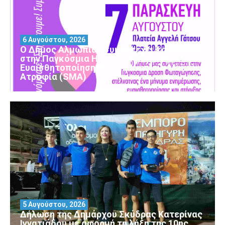
6 Αυγούστου, 2026
Ο Δήμος Αλμωπίας συμμετέχει και φέτος
στην Παγκόσμια Ημέρα Ενημέρωσης και
Ευαισθητοποίησης για τη Νωτιαία Μυϊκή
Ατροφία (SMA)
5 Αυγούστου, 2026
Δήλωση της Δημάρχου Σκύδρας Κατερίνας
Ιγνατιάδου με αφορμή τη λήξη της 10ης