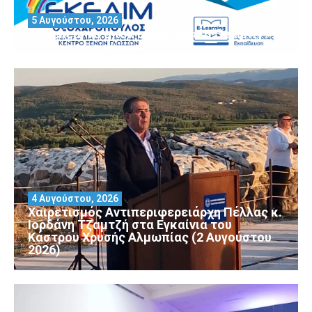
5 Αυγούστου, 2026
Θέλεις να αποκτήσεις άδεια Security?
4 Αυγούστου, 2026
Χαιρετισμός Αντιπεριφερειάρχη Πέλλας κ.
Ιορδάνη Τζαμτζή στα Εγκαίνια του
Κάστρου Χρυσής Αλμωπίας (2 Αυγούστου
2026)