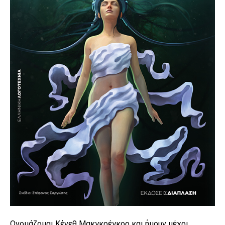
Ονομάζομαι Κένεθ Μακγκρέγκορ και ήμουν μέχρι